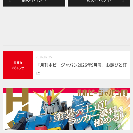
b
o
o
k
2026.07.25
重要な
「月刊ホビージャパン2026年9月号」お詫びと訂
お知らせ
正