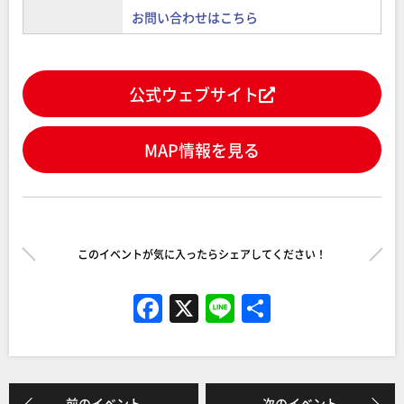
お問い合わせはこちら
公式ウェブサイト
MAP情報を見る
このイベントが気に入ったらシェアしてください！
F
X
Li
共
a
n
有
c
e
e
前のイベント
次のイベント