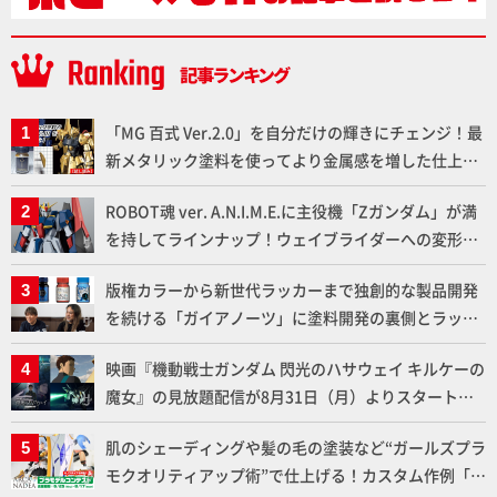
「MG 百式 Ver.2.0」を自分だけの輝きにチェンジ！最
新メタリック塗料を使ってより金属感を増した仕上が
りに!!【試し読み】
ROBOT魂 ver. A.N.I.M.E.に主役機「Zガンダム」が満
を持してラインナップ！ウェイブライダーへの変形、
劇中どおりのプロポーションを再現【機動戦士Zガン
版権カラーから新世代ラッカーまで独創的な製品開発
ダム】
を続ける「ガイアノーツ」に塗料開発の裏側とラッカ
ー塗料の未来についてインタビュー！
映画『機動戦士ガンダム 閃光のハサウェイ キルケーの
魔女』の見放題配信が8月31日（月）よりスタート！
Prime Videoで国内独占配信
肌のシェーディングや髪の毛の塗装など“ガールズプラ
モクオリティアップ術”で仕上げる！カスタム作例「白