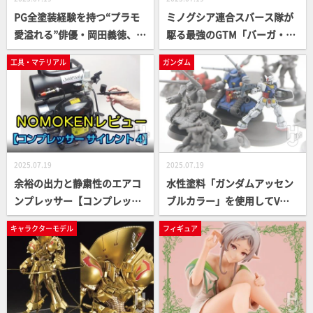
PG全塗装経験を持つ“プラモ
ミノグシア連合スバース隊が
愛溢れる”俳優・岡田義徳、
駆る最強のGTM「バーガ・ハ
『量産型ルカ』に“プラモデル
リBSコブラ」をプロモデラ
工具・マテリアル
ガンダム
部顧問”として挑む──その意
ー・桜井信之がクリアー＆パ
気込みと見どころを独占イン
ール塗装で彩る【ファイブス
タビュー！【量産型ルカ -プ
ター物語】
ラモ部員の青き逆襲-】
2025.07.19
2025.07.19
余裕の出力と静粛性のエアコ
水性塗料「ガンダムアッセン
ンプレッサー【コンプレッサ
ブルカラー」を使用してV作
ー サイレント4】の使い方
戦の3体を筆塗り製作！ミニ
キャラクターモデル
フィギュア
教えます。ノモケンが気にな
チュアサイズのガンプラ「ガ
る最新道具、工具をレビュ
ンダムアッセンブル」が発売
ー！
中！ 【ガンダムアッセンブル
／ガンダムカードゲーム】