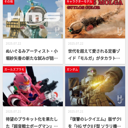
その他
キャラクターモデル
性を活かし極力シンプルに製
持つ早期警戒管制機を製作。
作する【宇宙の騎士テッカマ
多数のアンテナ類を自作し仕
ンブレード】
上げる
2025.07.22
2025.07.22
ぬいぐるみアーティスト・小
世代を超えて愛される定番ゾ
堀紗矢香の新たな試みが詰ま
イド「モルガ」がタカラトミ
った「GOKKO -カイジュウ-」
ーの「リアライズモデル」に
ガールズプラモ
ガンダム
が登場！ 世界観ごと作り上げ
登場！ ウェザリング＆ディテ
られた愛らしい作品をお届け
ールアップで砂漠戦仕様をイ
【H.M.S.】
メージした作例でキットレビ
ュー!!【ZOIDS】
2025.07.21
2025.07.21
待望のプラキット化を果たし
『復讐のレクイエム』版ザクI
た『超音戦士ボーグマン』の
を「HG ザクII F型 ソラリ機」