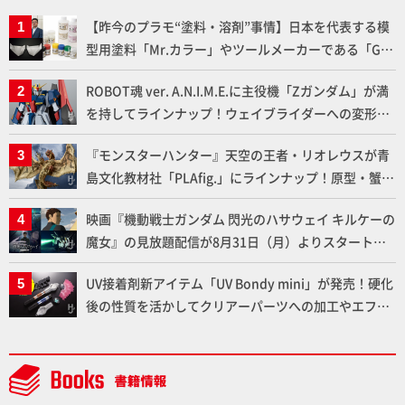
【昨今のプラモ“塗料・溶剤”事情】日本を代表する模
型用塗料「Mr.カラー」やツールメーカーである「GSI
クレオス」が語るラッカー塗料の未来とは？
ROBOT魂 ver. A.N.I.M.E.に主役機「Zガンダム」が満
を持してラインナップ！ウェイブライダーへの変形、
劇中どおりのプロポーションを再現【機動戦士Zガン
『モンスターハンター』天空の王者・リオレウスが青
ダム】
島文化教材社「PLAfig.」にラインナップ！原型・蟹蟲
修造氏の彩色作例で超ハイディテールかつ躍動感に満
映画『機動戦士ガンダム 閃光のハサウェイ キルケーの
ちた造形をチェック
魔女』の見放題配信が8月31日（月）よりスタート！
Prime Videoで国内独占配信
UV接着剤新アイテム「UV Bondy mini」が発売！硬化
後の性質を活かしてクリアーパーツへの加工やエフェ
クト仕上げに活用してみよう！【月刊工具】