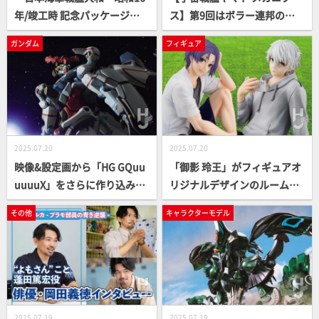
年/竣工時 記念パッケージ」
ス】第9回はボラー連邦の戦
を製作！完成度の高いスナッ
艦2隻「クロトガ型標準戦
ガンダム
フィギュア
プフィットキットの素材を生
艦」と「アマンガ型ミサイル
かして仕上げる！
戦艦」！ ボラー連邦の謎多き
戦力に迫る！『ヤマトよ永遠
に REBEL3199』
2025.07.20
2025.07.20
映像&設定画から「HG GQuu
「御影 玲王」がフィギュアオ
uuuuX」をさらに作り込み！
リジナルデザインのルームウ
読み取れる細部のディテール
ェアを身に纏い「G.E.M. ての
その他
キャラクターモデル
を1/144の限界まで再現！
ひら」シリーズに初登場！彩
色を一新した「凪 誠士郎」も
必見【ブルーロック】
2025.07.19
2025.07.19