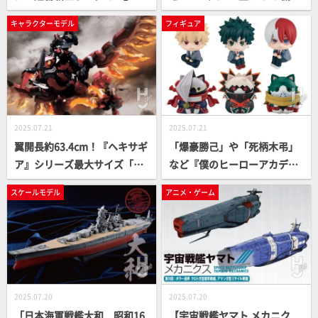
ヒロイン「アニス・ファー
からお気楽セミスクラッチ！
キャラクターモデル
フィギュア
ム」を後ハメ加工と美しい塗
ウェザリング仕上げの“旧ザ
装表現で魅せる！
ク”をご覧あれ【機動戦士ガン
ダム 復讐のレクイエム】
2025.07.21
2025.07.21
翼開長約63.4cm！『ヘキサギ
「爆豪勝己」や「死柄木弔」
ア』シリーズ最大サイズ「ゼ
など『僕のヒーローアカデミ
ニス・リヴェール」が降臨！
ア』キャラクター達が続々と
スケールモデル
アニメ・ゲーム
作例はカラーチェンジ&改造
ニャンコ化！るかっぷは緑
を行い、鹵獲機のイメージで
谷、爆豪、轟の3人が再販決
製作
定！
2025.07.20
2025.07.20
「日本海軍戦艦大和 昭和16
【宇宙戦艦ヤマト メカニク