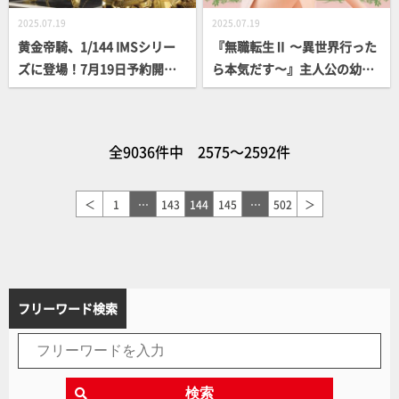
2025.07.19
2025.07.19
黄金帝騎、1/144 IMSシリー
『無職転生Ⅱ 〜異世界行った
ズに登場！7月19日予約開始
ら本気だす〜』主人公の幼馴
の「ザ・ナイト・オブ・ゴー
染「シルフィエット」がMelt
ルド =デルタ・ベルン 3007
y Princess最新作に登場！差
＝」塗装見本を撮り下ろしで
し替えパーツでファン待望の
全9036件中 2575～2592件
ご紹介【ファイブスター物
「あの髪型」に変更可能
語】
＜
1
…
143
144
145
…
502
＞
フリーワード検索
検索