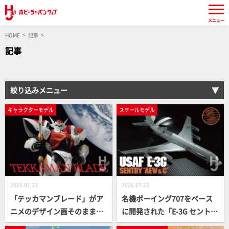
メニュー
HOME
記事
記事
絞り込みメニュー
キャラクターモデル
スケールモデル
2025.07.22
2025.07.22
「テッカマンブレード」がア
名機ボーイング707をベース
ニメのデザイン画そのままに
に開発された「E-3G セントリ
MODEROID化！ キットの素
ー」が登場！ 『歩哨』の名を