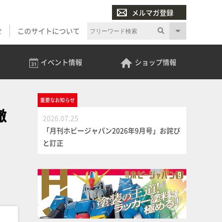
メルマガ登録
せ
このサイトについて
イベント
情報
ショップ
情報
重要な
お知らせ
徹
2026.07.25
「月刊ホビージャパン2026年9月号」お詫び
と訂正