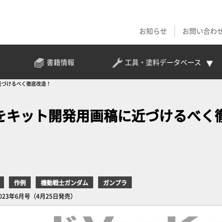
お知らせ
お問い合わ
書籍情報
工具・塗料
データベース
稿に近づけるべく徹底改造！
.ka」をキット開発用画稿に近づけるべく
作例
機動戦士ガンダム
ガンプラ
ン2023年6月号（4月25日発売）