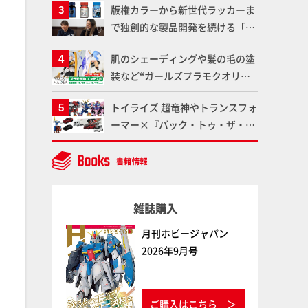
版権カラーから新世代ラッカーま
仕上がりに!!【試し読み】
魂】
で独創的な製品開発を続ける「ガ
イアノーツ」に塗料開発の裏側と
肌のシェーディングや髪の毛の塗
ラッカー塗料の未来についてイン
装など“ガールズプラモクオリテ
タビュー！
ィアップ術”で仕上げる！カスタ
トイライズ 超竜神やトランスフォ
ム作例「白騎士ソフィエラ」が完
ーマー×『バック・トゥ・ザ・フ
成！【「アルカナディアプラモデ
ューチャー』コラボアイテムな
ルコンテスト」～8月17日（月）
ど、タカラトミーの注目アイテム
11:59まで応募受付中】
をチェック!!【タカラトミー
NEWITEM】
雑誌購入
月刊ホビージャパン
2026年9月号
ご購入はこちら