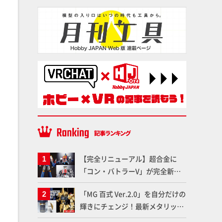
【完全リニューアル】超合金に
「コン・バトラーV」が完全新規
造形で登場！気になる仕様を試作
「MG 百式 Ver.2.0」を自分だけの
品の撮り下ろしでご紹介!!さらに
輝きにチェンジ！最新メタリック
「大鉄人17」＆「ワンエイト」セ
塗料を使ってより金属感を増した
ット情報もお届け！【超合金の