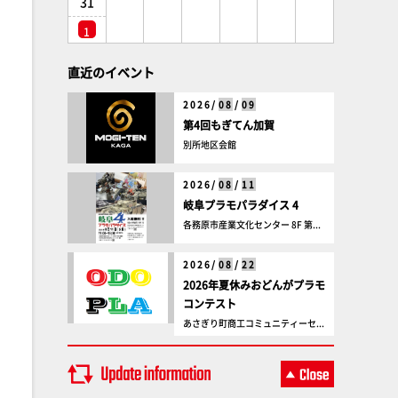
31
1
直近のイベント
2026/
08
/
09
第4回もぎてん加賀
別所地区会館
2026/
08
/
11
岐阜プラモパラダイス 4
各務原市産業文化センター 8F 第...
2026/
08
/
22
2026年夏休みおどんがプラモ
コンテスト
あさぎり町商工コミュニティーセ...