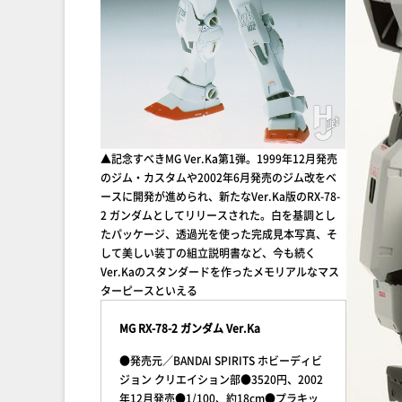
▲記念すべきMG Ver.Ka第1弾。1999年12月発売
のジム・カスタムや2002年6月発売のジム改をベ
ースに開発が進められ、新たなVer.Ka版のRX-78-
2 ガンダムとしてリリースされた。白を基調とし
たパッケージ、透過光を使った完成見本写真、そ
して美しい装丁の組立説明書など、今も続く
Ver.Kaのスタンダードを作ったメモリアルなマス
ターピースといえる
MG RX-78-2 ガンダム Ver.Ka
●発売元／BANDAI SPIRITS ホビーディビ
ジョン クリエイション部●3520円、2002
年12月発売●1/100、約18cm●プラキッ