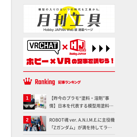
【昨今のプラモ“塗料・溶剤”事
情】日本を代表する模型用塗料
「Mr.カラー」やツールメーカー
ROBOT魂 ver. A.N.I.M.E.に主役機
である「GSIクレオス」が語るラ
「Zガンダム」が満を持してライ
ッカー塗料の未来とは？
ンナップ！ウェイブライダーへの