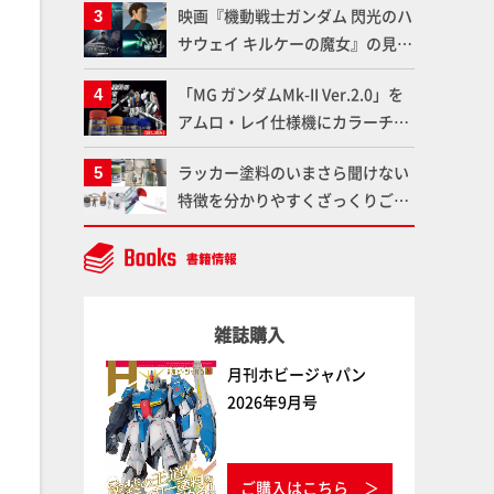
映画『機動戦士ガンダム 閃光のハ
変形、劇中どおりのプロポーショ
サウェイ キルケーの魔女』の見放
ンを再現【機動戦士Zガンダム】
題配信が8月31日（月）よりスタ
「MG ガンダムMk-II Ver.2.0」を
ート！Prime Videoで国内独占配
アムロ・レイ仕様機にカラーチェ
信
ンジ!! ラッカー塗料の定番技法を
ラッカー塗料のいまさら聞けない
押さえるだけでハイクオリティの
特徴を分かりやすくざっくりご紹
作例に!!【試し読み】
介！ 水性塗料との差を確認しよ
う！
雑誌購入
月刊ホビージャパン
2026年9月号
ご購入はこちら