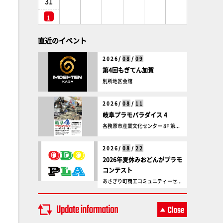
31
1
直近のイベント
2026/
08
/
09
第4回もぎてん加賀
別所地区会館
2026/
08
/
11
岐阜プラモパラダイス 4
各務原市産業文化センター 8F 第...
2026/
08
/
22
2026年夏休みおどんがプラモ
コンテスト
あさぎり町商工コミュニティーセ...