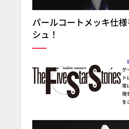
パールコートメッキ仕様
シュ！
ゲ
ト
常
現
を