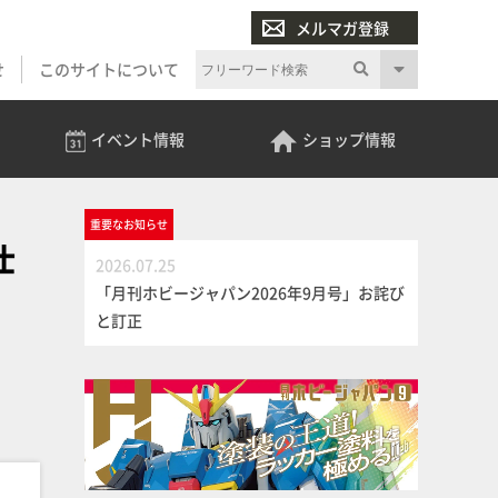
メルマガ登録
せ
このサイトについて
イベント
情報
ショップ
情報
重要な
お知らせ
仕
2026.07.25
「月刊ホビージャパン2026年9月号」お詫び
と訂正