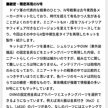
■緻密・精密再現のIV号
ドイツ軍の代表的な戦車のひとつ、IV号戦車は古今東西各メ
ーカーがキット化しており、時代を超えて有名かつ人気がある
ことがよくわかります。ミニアートもH・J型をフルインテリア
やフィギュア付きなどバージョンを変えて多々リリースしてお
り、今回はその中からH型中期生産タイプを再現したキットを
製作・紹介します。
キットはプラパーツを基本に、シュルツェンやOVM（車外装
備品）の固定金具などをエッチングパーツで再現した内容。ミ
ニアートらしくパーツ分割は細かいのですが、組み立てに関し
て難しいところは特にありません。インテリアパーツは砲塔内
のみとなっており、ミニアートキットの戦車の中では比較的と
っつきやすいほうだと思います。各パーツのモールドは同社な
らではの緻密・精密なもので、車体構成が複雑で情報量の多い
IV号にとてもマッチしています。
OVMの固定用金具はプラパーツとエッチングパーツを選択で
きるようになっています。例えば消火器は金具付き（Ke2）と
なし（Jd16）のパーツがあり、なしのパーツにはエッチングで