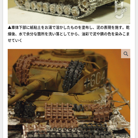
▲車体下部に紙粘土をお湯で溶かしたものを塗布し、泥の表現を施す。乾
燥後、水で余分な箇所を洗い落としてから、油彩で泥や錆の色を染みこま
せていく