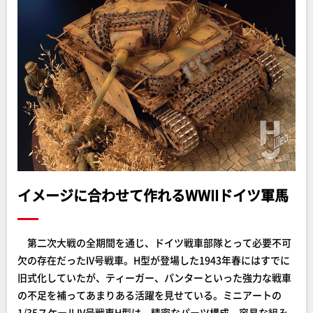
イメージに合わせて作れるWWIIドイツ軍馬
第二次大戦の全期間を通じ、ドイツ戦車部隊とって必要不可
欠の存在だったIV号戦車。H型が登場した1943年春にはすでに
旧式化していたが、ティーガー、パンターといった強力な戦車
の不足を補ってあまりある活躍を見せている。ミニアートの
1/35スケールIV号戦車H型は、精密なパーツ構成、容易な組み