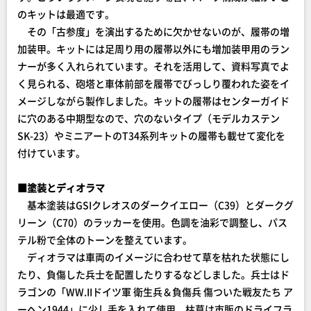
のキットは最適です。
その「古参度」を演出するために欠かせないのが、履帯の増
加装甲。キットには足周り用の履帯以外にも増加装甲用のラン
ナーが多く入れられています。それを活用して、資料写真でよ
く見られる、砲塔と車体前部を履帯でびっしり覆われた姿をイ
メージしながら製作しました。キットの履帯はセンターガイド
に穴のある中期型なので、穴のないタイプ（モデルカステン
SK-23）やミニアートのT34系列キットの履帯も載せて変化を
付けています。
■塗装とディオラマ
基本塗装はGSIクレオスのダークイエロー（C39）とダークグ
リーン（C70）のラッカーを使用。色調を油彩で調整し、パス
テル粉で全体のトーンを整えています。
ディオラマは車両のイメージに合わせて草を枯れた状態にし
たり、負傷した兵士を配置したりするなどしました。兵士はド
ラゴンの「WW.IIドイツ軍 衛生兵＆負傷兵 傷ついた戦友たち ア
ーヘン1944」に少し手を入れて使用。枯草は市販のドライフラ