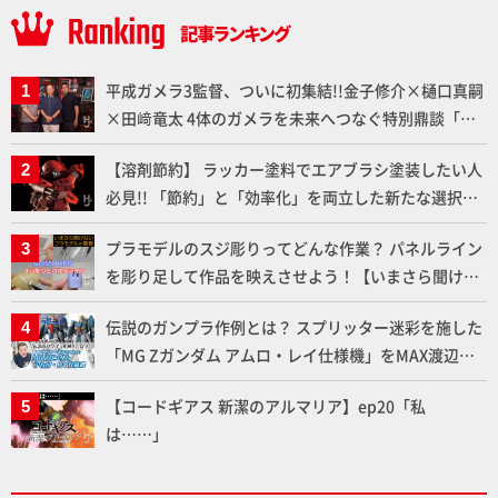
平成ガメラ3監督、ついに初集結!!金子修介×樋口真嗣
×田﨑竜太 4体のガメラを未来へつなぐ特別鼎談「ガ
メラ永久保存化プロジェクト FINAL」
【溶剤節約】 ラッカー塗料でエアブラシ塗装したい人
必見!! 「節約」と「効率化」を両立した新たな選択肢
「カートリッジ式エアーブラシ FLYER-SR2」の使い心
プラモデルのスジ彫りってどんな作業？ パネルライン
地を「HG ブルーティッシュドッグ」で検証！
を彫り足して作品を映えさせよう！【いまさら聞けな
いプラモデルの基礎：スジ彫りとパネルライン】
伝説のガンプラ作例とは？ スプリッター迷彩を施した
「MG Zガンダム アムロ・レイ仕様機」をMAX渡辺が
ふたたび塗る!!【試し読み】
【コードギアス 新潔のアルマリア】ep20「私
は……」