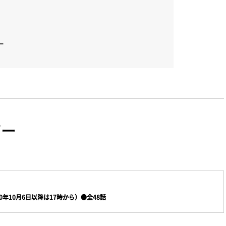
ー
ザー
年10月6日以降は17時から）●全48話