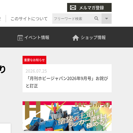
メルマガ登録
せ
このサイトについて
イベント
情報
ショップ
情報
重要な
お知らせ
り
2026.07.25
「月刊ホビージャパン2026年9月号」お詫び
と訂正