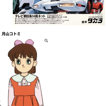
月山コトミ
の