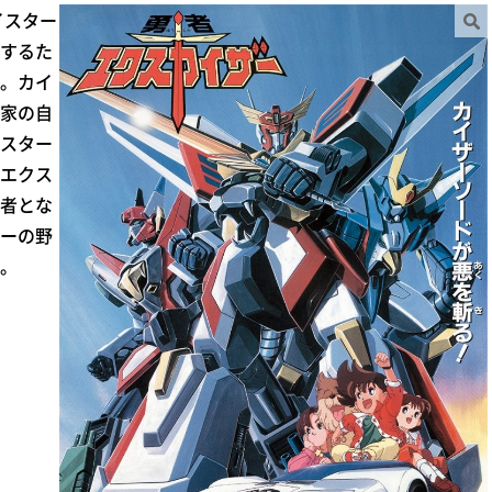
イスター
するた
。カイ
家の自
スター
エクス
者とな
ーの野
。