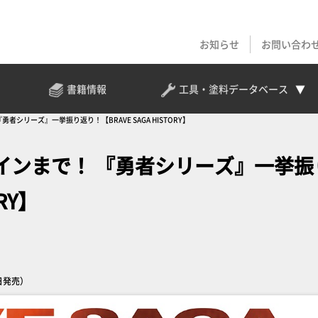
お知らせ
お問い合わ
書籍情報
工具・塗料
データベース
シリーズ』一挙振り返り！【BRAVE SAGA HISTORY】
インまで！ 『勇者シリーズ』一挙振
RY】
日発売）