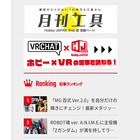
「MG 百式 Ver.2.0」を自分だけの
輝きにチェンジ！最新メタリック
塗料を使ってより金属感を増した
ROBOT魂 ver. A.N.I.M.E.に主役機
仕上がりに!!【試し読み】
「Zガンダム」が満を持してライ
ンナップ！ウェイブライダーへの