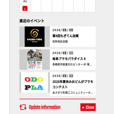
31
1
直近のイベント
2026/
08
/
09
第4回もぎてん加賀
別所地区会館
2026/
08
/
11
岐阜プラモパラダイス 4
各務原市産業文化センター 8F 第...
2026/
08
/
22
2026年夏休みおどんがプラモ
コンテスト
あさぎり町商工コミュニティーセ...