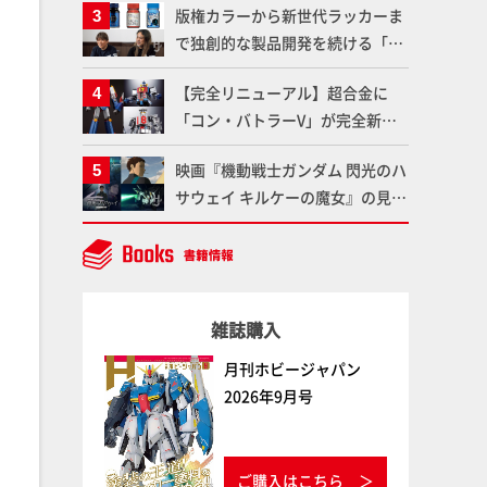
版権カラーから新世代ラッカーま
変形、劇中どおりのプロポーショ
で独創的な製品開発を続ける「ガ
ンを再現【機動戦士Zガンダム】
イアノーツ」に塗料開発の裏側と
【完全リニューアル】超合金に
ラッカー塗料の未来についてイン
「コン・バトラーV」が完全新規
タビュー！
造形で登場！気になる仕様を試作
映画『機動戦士ガンダム 閃光のハ
品の撮り下ろしでご紹介!!さらに
サウェイ キルケーの魔女』の見放
「大鉄人17」＆「ワンエイト」セ
題配信が8月31日（月）よりスタ
ット情報もお届け！【超合金の
ート！Prime Videoで国内独占配
魂】
信
雑誌購入
月刊ホビージャパン
2026年9月号
ご購入はこちら