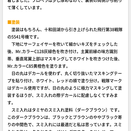
着しました。プロペラは少し厚めなので、裏表の両側から削っ
て薄くしています。
■塗装
塗装はもちろん、十和田湖から引き上げられた飛行第38戦隊
の5541号機です。
下地にサーフェイサーを吹いて細かいキズをチェックした
後、Mr.カラーC128灰緑色を吹き付け。主翼前縁の味方識別
帯、垂直尾翼上部はマスキングしてホワイトを吹きつけた後、
Mr.カラーC85黄橙色を塗ります。
日の丸はデカールを使わず、丸く切り抜いたマスキングテー
プを貼り付け、ホワイト、レッドの順で塗り分け。戦隊マーク
はデカール使用ですが、日の丸のように極力マスキングして塗
装するほうが、スミ入れの際デカールに配慮しなくてすみま
す。
スミ入れはタミヤのスミ入れ塗料（ダークブラウン）です。
このダークブラウンは、ブラックとブラウンのややブラック寄
りの中間色で、スミ入れには最適だと私は思っています。スミ