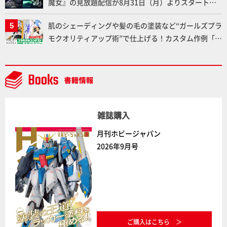
魔女』の見放題配信が8月31日（月）よりスタート！
Prime Videoで国内独占配信
肌のシェーディングや髪の毛の塗装など“ガールズプラ
モクオリティアップ術”で仕上げる！カスタム作例「白
騎士ソフィエラ」が完成！【「アルカナディアプラモ
デルコンテスト」～8月17日（月）11:59まで応募受付
中】
雑誌購入
月刊ホビージャパン
2026年9月号
ご購入はこちら