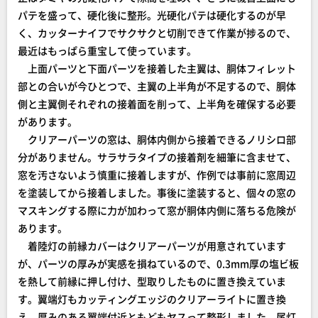
パテを盛って、硬化後に整形。光硬化パテは硬化するのが早
く、カッターナイフでサクサクと切削できて作業が捗るので、
最近はもっぱら重宝して使っています。
上面パーツと下面パーツを接着した主翼は、胴体フィレット
部との合いが今ひとつで、主翼の上半角が不足するので、胴体
側と主翼側それぞれの接着面を削って、上半角を確保する必要
があります。
クリアーパーツの窓は、胴体内側から接着できるノリシロ部
分がありません。サラサラタイプの接着剤を細筆に含ませて、
窓を汚さないよう慎重に接着しますが、作例では事前に窓周辺
を塗装してから接着しました。事後に塗装すると、個々の窓の
マスキングする際に力が加わって窓が胴体内側に落ちる危険が
あります。
着陸灯の前縁カバーはクリアーパーツが用意されています
が、パーツの厚みが実感を損ねているので、0.3mm厚の塩ビ板
を熱して前縁に押し付け、型取りしたものに置き換えていま
す。翼端灯もカッティングエッジのクリアーライトに置き換
え、厚みのある翼端付近ともどもヤスって整形しました。尾灯