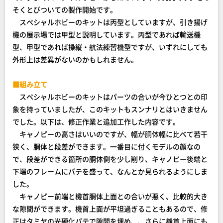
そくとびついての製作開始です。
スペシャルホビーのキットは丙型としていますが、引き揚げ
機の展示場では甲型と説明しています。丙型であれば輸送機
型、甲型であれば操縦・航法練習機型ですが、いずれにしても
外形上は差異がないのかもしれません。
■組み立て
スペシャルホビーのキットはパーツの合いが今ひとつとの印
象を持っていましたが、このキットもスンナリとはいきません
でした。以下は、修正作業と追加工作した内容です。
キャノピーの高さはいいのですが、幅が胴体幅に比べて若干
狭く、胴体と段差ができます。一番目に付くモデルの顔なの
で、段差ができる箇所の胴体側を少し削り、キャノピー後端と
下端のフレームにパテを盛って、なんとか見られるようにしま
した。
キャノピー前端と機首胴体上面との合いが悪く、比較的大き
な隙間ができます。機首上面が平坦過ぎることもあるので、修
正はタミヤの光硬化パテで隙間を埋め、、さらに機首上面にも