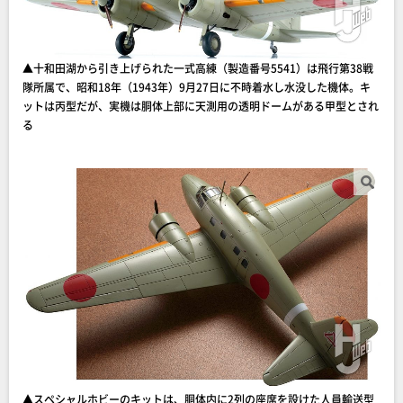
▲十和田湖から引き上げられた一式高練（製造番号5541）は飛行第38戦
隊所属で、昭和18年（1943年）9月27日に不時着水し水没した機体。キ
ットは丙型だが、実機は胴体上部に天測用の透明ドームがある甲型とされ
る
▲スペシャルホビーのキットは、胴体内に2列の座席を設けた人員輸送型