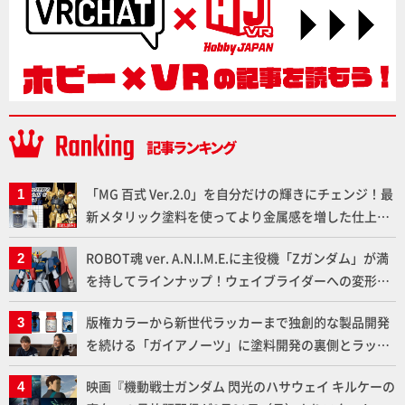
「MG 百式 Ver.2.0」を自分だけの輝きにチェンジ！最
新メタリック塗料を使ってより金属感を増した仕上が
りに!!【試し読み】
ROBOT魂 ver. A.N.I.M.E.に主役機「Zガンダム」が満
を持してラインナップ！ウェイブライダーへの変形、
劇中どおりのプロポーションを再現【機動戦士Zガン
版権カラーから新世代ラッカーまで独創的な製品開発
ダム】
を続ける「ガイアノーツ」に塗料開発の裏側とラッカ
ー塗料の未来についてインタビュー！
映画『機動戦士ガンダム 閃光のハサウェイ キルケーの