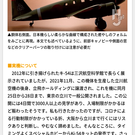
▲胴体右側面。日本機らしい柔らかな曲線で構成された癒やしのフォルム
をみごとに再現。本文でも述べているように、前部キャノピーや側面の窓
などのクリアーパーツの取り付けには注意が必要だ
■実機について
2012年に引き揚げられたキ-54は三沢航空科学館で長らく展
示されていましたが、2021年11月、この機体を生産した立川航
空機の後身、立飛ホールディングに譲渡され、これを機に同月
25日から28日まで、東京の立川で一般公開されました。この公
開には4日間で3000人以上の見学があり、入場制限がかかるほ
ど賑わったそうです。私も行きたかったのですが、コロナによ
る行動制限がかかっている折、大阪から立川まで行くにはリス
クありと判断し、やむなく諦めました。そんなところに、タイ
ミングよくスペシャルホビーからKi-54キットの発売です。さっ