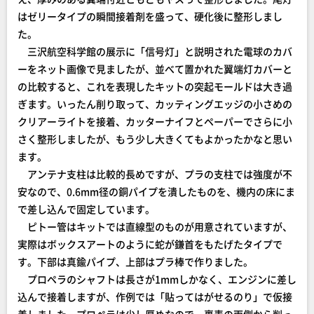
はゼリータイプの瞬間接着剤を盛って、硬化後に整形しまし
た。
三沢航空科学館の展示に「信号灯」と説明された電球のカバ
ーをネット画像で見ましたが、並べて置かれた翼端灯カバーと
の比較すると、これを表現したキットの突起モールドは大き過
ぎます。いったん削り取って、カッティングエッジの小さめの
クリアーライトを接着、カッターナイフとペーパーでさらに小
さく整形しましたが、もう少し大きくてもよかったかなと思い
ます。
アンテナ支柱は比較的長めですが、プラの支柱では強度が不
安なので、0.6mm径の銅パイプを潰したものを、機内の床にま
で差し込んで固定しています。
ピトー管はキットでは直線型のものが用意されていますが、
実際はボックスアートのように蛇が鎌首をもたげたタイプで
す。下部は真鍮パイプ、上部はプラ棒で作りました。
プロペラのシャフトは長さが1mmしかなく、エンジンに差し
込んで接着しますが、作例では「貼ってはがせるのり」で仮接