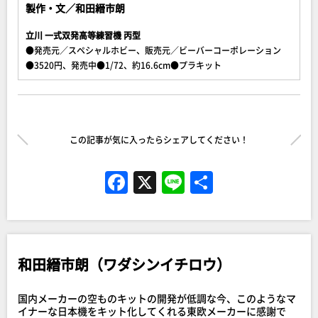
製作・文／和田縉市朗
立川 一式双発高等練習機 丙型
●発売元／スペシャルホビー、販売元／ビーバーコーポレーション
●3520円、発売中●1/72、約16.6cm●プラキット
この記事が気に入ったらシェアしてください！
F
X
Li
共
a
n
有
c
e
e
和田縉市朗（ワダシンイチロウ）
b
o
国内メーカーの空ものキットの開発が低調な今、このようなマ
イナーな日本機をキット化してくれる東欧メーカーに感謝で