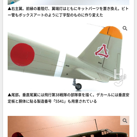
▲右主翼。前縁の着陸灯、翼端灯はともにキットパーツを置き換え。ピト
ー管もボックスアートのように丁字型のものに作り変えた
▲尾部。垂直尾翼には飛行第38戦隊の部隊章を描く。デカールには垂直安
定板と胴体に貼る製造番号「5541」も用意されている