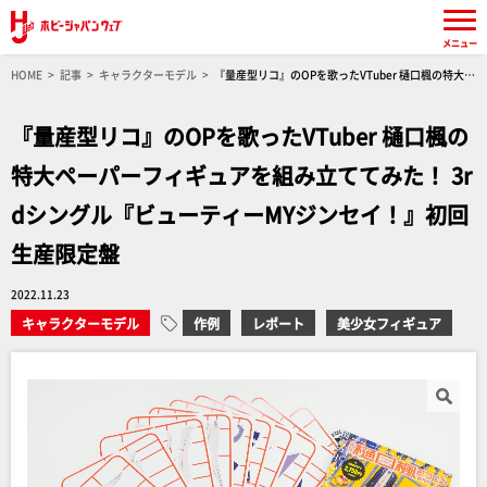
メニュー
HOME
記事
キャラクターモデル
『量産型リコ』のOPを歌ったVTuber 樋口楓の特大ペ
ーパーフィギュアを組み立ててみた！ 3rdシングル『ビューティーMYジンセイ！』初回生産限
定盤
『量産型リコ』のOPを歌ったVTuber 樋口楓の
特大ペーパーフィギュアを組み立ててみた！ 3r
dシングル『ビューティーMYジンセイ！』初回
生産限定盤
2022.11.23
キャラクターモデル
作例
レポート
美少女フィギュア