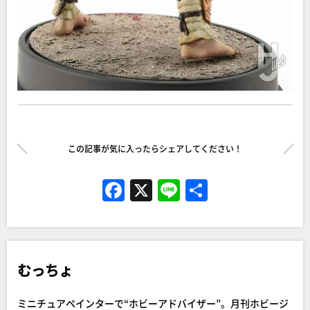
この記事が気に入ったらシェアしてください！
F
X
Li
共
a
n
有
c
e
e
むっちょ
b
o
ミニチュアペインターで“ホビーアドバイザー”。月刊ホビージ