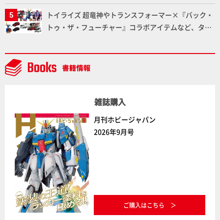
劇中どおりのプロポーションを再現【機動戦士Zガン
トイライズ 超竜神やトランスフォーマー×『バック・
ダム】
トゥ・ザ・フューチャー』コラボアイテムなど、タカ
ラトミーの注目アイテムをチェック!!【タカラトミー
NEWITEM】
雑誌購入
月刊ホビージャパン
2026年9月号
ご購入はこちら