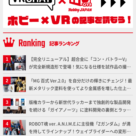
【完全リニューアル】超合金に「コン・バトラーV」
が完全新規造形で登場！気になる仕様を試作品の撮り
下ろしでご紹介!!さらに「大鉄人17」＆「ワンエイ
「MG 百式 Ver.2.0」を自分だけの輝きにチェンジ！最
ト」セット情報もお届け！【超合金の魂】
新メタリック塗料を使ってより金属感を増した仕上が
りに!!【試し読み】
版権カラーから新世代ラッカーまで独創的な製品開発
を続ける「ガイアノーツ」に塗料開発の裏側とラッカ
ー塗料の未来についてインタビュー！
ROBOT魂 ver. A.N.I.M.E.に主役機「Zガンダム」が満
を持してラインナップ！ウェイブライダーへの変形、