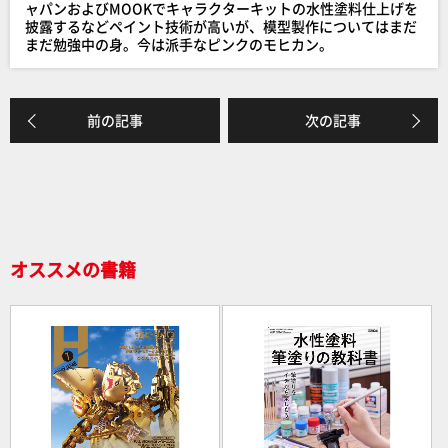
o
ャパンおよびMOOKでキャラクターキットの水性塗料仕上げを
披露するなどペイント技術が高いが、模型製作についてはまだ
k
まだ勉強中の身。今は派手なピンクのモヒカン。
前の記事
次の記事
オススメの書籍