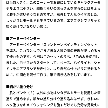
は当然大きく、このコーナーでお題にしているキャラクターモ
デルよりは小さい。親指くらいのおっさんを塗るのとはちょっ
と勝手が違いそうなものですが、意外とすんなりイケました。
しっかりとモールドも生きているので、エアブラシでササッと
吹くだけでかなりいい感じ。
■アーミーペインター
アーミーペインター「スキントーンペインティングセット」
を導入。これひとつでさまざまな人種の肌の表現が楽しめるっ
て優れものです。今回はこのセットのうち、3色のみを使用し
ました。白サフからスタートして、ベース、ハイライト、シャ
ドウをエアブラシで吹き付け、より自然な仕上がりに見せるた
めに、中間色を混ぜて作り、筆で描き込みをしています。
■細かい塗り分け
肌とパンツ（？）以外の小物はシタデルカラーを使用した筆
塗りで進めます。細かい塗り分けや塗り込みはせず、きれいに
ベタ塗りをキメてウッォシングを施すだけでも充分な見映えに