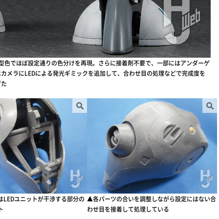
型色でほぼ設定通りの色分けを再現。さらに接着剤不要で、一部にはアンダーゲ
カメラにLEDによる発光ギミックを追加して、合わせ目の処理などで完成度を
げた
はLEDユニットが干渉する部分の
▲各パーツの合いを調整しながら設定にはない合
ト
わせ目を接着して処理している