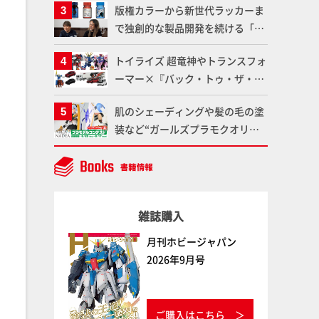
版権カラーから新世代ラッカーま
品の撮り下ろしでご紹介!!さらに
で独創的な製品開発を続ける「ガ
「大鉄人17」＆「ワンエイト」セ
イアノーツ」に塗料開発の裏側と
ット情報もお届け！【超合金の
トイライズ 超竜神やトランスフォ
ラッカー塗料の未来についてイン
魂】
ーマー×『バック・トゥ・ザ・フ
タビュー！
ューチャー』コラボアイテムな
肌のシェーディングや髪の毛の塗
ど、タカラトミーの注目アイテム
装など“ガールズプラモクオリテ
をチェック!!【タカラトミー
ィアップ術”で仕上げる！カスタ
NEWITEM】
ム作例「白騎士ソフィエラ」が完
成！【「アルカナディアプラモデ
ルコンテスト」～8月17日（月）
雑誌購入
11:59まで応募受付中】
月刊ホビージャパン
2026年9月号
ご購入はこちら