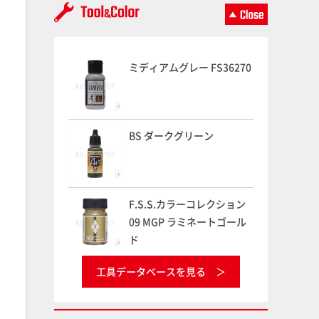
ミディアムグレー FS36270
BS ダークグリーン
F.S.S.カラーコレクション
09 MGP ラミネートゴール
ド
工具データベースを見る