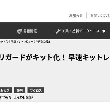
お知らせ
お問い合わ
書籍情報
工具・塗料
データベース
キット化！ 早速キットレビュー＆作例をご紹介
リガードがキット化！ 早速キットレ
ハセガワ
作例
マクロス
22年5月号（3月25日発売）