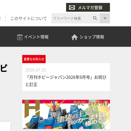
メルマガ登録
せ
このサイトについて
イベント
情報
ショップ
情報
重要な
お知らせ
ビ
2026.07.25
「月刊ホビージャパン2026年9月号」お詫び
と訂正