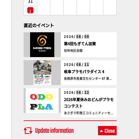
31
1
直近のイベント
2026/
08
/
09
第4回もぎてん加賀
別所地区会館
2026/
08
/
11
岐阜プラモパラダイス 4
各務原市産業文化センター 8F 第...
2026/
08
/
22
2026年夏休みおどんがプラモ
コンテスト
あさぎり町商工コミュニティーセ...