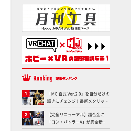
「MG 百式 Ver.2.0」を自分だけの
輝きにチェンジ！最新メタリック
塗料を使ってより金属感を増した
【完全リニューアル】超合金に
仕上がりに!!【試し読み】
「コン・バトラーV」が完全新規
造形で登場！気になる仕様を試作