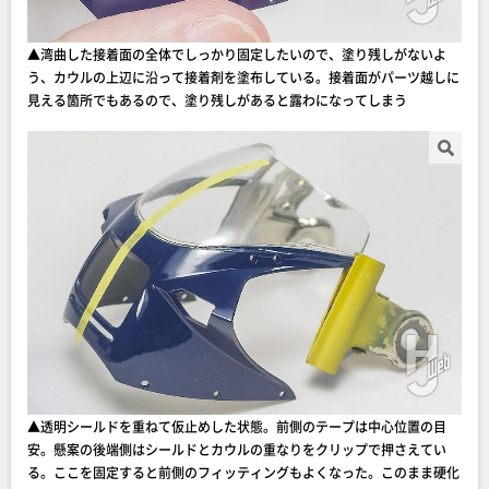
▲湾曲した接着面の全体でしっかり固定したいので、塗り残しがないよ
う、カウルの上辺に沿って接着剤を塗布している。接着面がパーツ越しに
見える箇所でもあるので、塗り残しがあると露わになってしまう
▲透明シールドを重ねて仮止めした状態。前側のテープは中心位置の目
安。懸案の後端側はシールドとカウルの重なりをクリップで押さえてい
る。ここを固定すると前側のフィッティングもよくなった。このまま硬化