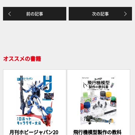
k
前の記事
次の記事
オススメの書籍
月刊ホビージャパン20
飛行機模型製作の教科