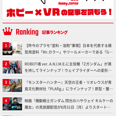
【昨今のプラモ“塗料・溶剤”事情】日本を代表する模
型用塗料「Mr.カラー」やツールメーカーである「GSI
クレオス」が語るラッカー塗料の未来とは？
ROBOT魂 ver. A.N.I.M.E.に主役機「Zガンダム」が満
を持してラインナップ！ウェイブライダーへの変形、
劇中どおりのプロポーションを再現【機動戦士Zガン
『モンスターハンター』天空の王者・リオレウスが青
ダム】
島文化教材社「PLAfig.」にラインナップ！原型・蟹蟲
修造氏の彩色作例で超ハイディテールかつ躍動感に満
映画『機動戦士ガンダム 閃光のハサウェイ キルケーの
ちた造形をチェック
魔女』の見放題配信が8月31日（月）よりスタート！
Prime Videoで国内独占配信