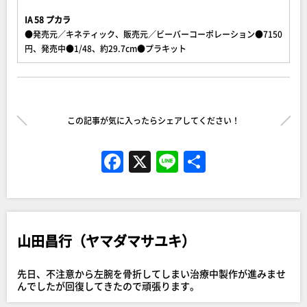
IA 58 プカラ
●発売元／キネティック、販売元／ビーバーコーポレーション●7150
円、発売中●1/48、約29.7cm●プラキット
この記事が気に入ったらシェアしてください！
F
X
Li
共
a
n
有
c
e
e
山田昌行（ヤマダマサユキ）
b
o
先日、不注意から左腕を骨折してしまい治療中製作が進みませ
o
んでしたが回復してきたので頑張ります。