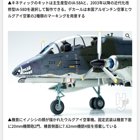
▲キネティックのキットは主生産型のIA-58Aと、2003年以降の近代化改
修型IA-58Dを選択して製作できる。デカールは本国アルゼンチン空軍とウ
ルグアイ空軍の2種類のマーキングを用意する
▲機首にイノシシの顔が描かれたウルグアイ空軍機。固定武装は機首下面
に20mm機関砲2門、機首側面に7.62mm機銃4挺を搭載している