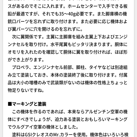
スがあるのでそこに入れます。ホームセンターで入手できる板
鉛が最適ですが、それでも35～40g必要です。また脚庫横の機
銃口パーツを忘れずに取り付けます。また必要に応じ機体およ
び翼パーツに穴を開けるのを忘れずに。
次に翼関係です。主翼に主脚庫を組み主翼上下およびエンジ
ンナセルを取り付け。水平尾翼もピッタリ決まります。胴体に
オモリを入れたのを確認して胴体に翼を取り付ければ、ほぼ形
ができ上がります。
プロペラ、エンジンナセル前部、脚柱、タイヤなどは別途組
み立て塗装しておき、本体の塗装終了後に取り付けます。付属
品は大小の増槽のみで武装類がないのは機体の性格上ちょっと
物足りないですね。
■マーキングと塗装
この機体を作るのであれば、本来ならアルゼンチン空軍の機
体にすべきでしょうが、迫力ある塗装とおもしろいマーキング
でウルグアイ空軍の機体としました。
塗料はGSIクレオスのMr.カラーを使用。機体色はいろいろ検