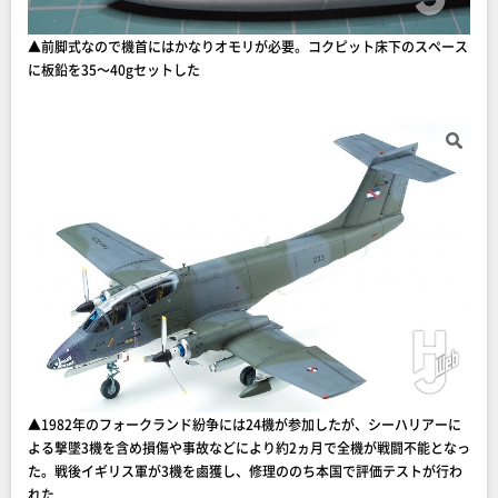
▲前脚式なので機首にはかなりオモリが必要。コクピット床下のスペース
に板鉛を35～40gセットした
▲1982年のフォークランド紛争には24機が参加したが、シーハリアーに
よる撃墜3機を含め損傷や事故などにより約2ヵ月で全機が戦闘不能となっ
た。戦後イギリス軍が3機を鹵獲し、修理ののち本国で評価テストが行わ
れた