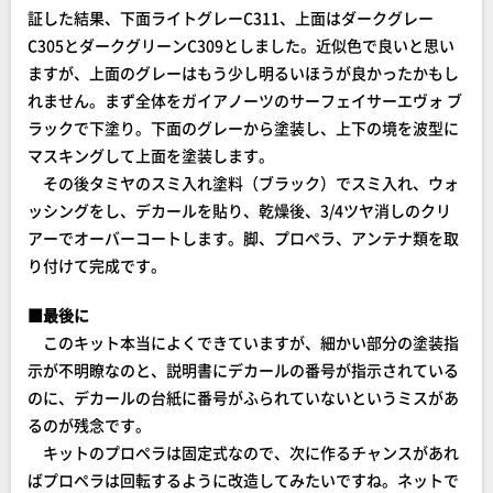
証した結果、下面ライトグレーC311、上面はダークグレー
C305とダークグリーンC309としました。近似色で良いと思い
ますが、上面のグレーはもう少し明るいほうが良かったかもし
れません。まず全体をガイアノーツのサーフェイサーエヴォ ブ
ラックで下塗り。下面のグレーから塗装し、上下の境を波型に
マスキングして上面を塗装します。
その後タミヤのスミ入れ塗料（ブラック）でスミ入れ、ウォ
ッシングをし、デカールを貼り、乾燥後、3/4ツヤ消しのクリ
アーでオーバーコートします。脚、プロペラ、アンテナ類を取
り付けて完成です。
■最後に
このキット本当によくできていますが、細かい部分の塗装指
示が不明瞭なのと、説明書にデカールの番号が指示されている
のに、デカールの台紙に番号がふられていないというミスがあ
るのが残念です。
キットのプロペラは固定式なので、次に作るチャンスがあれ
ばプロペラは回転するように改造してみたいですね。ネットで