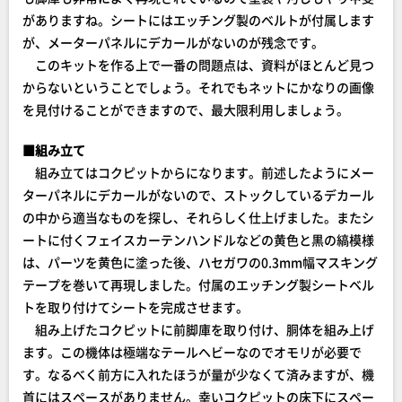
がありますね。シートにはエッチング製のベルトが付属します
が、メーターパネルにデカールがないのが残念です。
このキットを作る上で一番の問題点は、資料がほとんど見つ
からないということでしょう。それでもネットにかなりの画像
を見付けることができますので、最大限利用しましょう。
■組み立て
組み立てはコクピットからになります。前述したようにメー
ターパネルにデカールがないので、ストックしているデカール
の中から適当なものを探し、それらしく仕上げました。またシ
ートに付くフェイスカーテンハンドルなどの黄色と黒の縞模様
は、パーツを黄色に塗った後、ハセガワの0.3mm幅マスキング
テープを巻いて再現しました。付属のエッチング製シートベル
トを取り付けてシートを完成させます。
組み上げたコクピットに前脚庫を取り付け、胴体を組み上げ
ます。この機体は極端なテールヘビーなのでオモリが必要で
す。なるべく前方に入れたほうが量が少なくて済みますが、機
首にはスペースがありません。幸いコクピットの床下にスペー