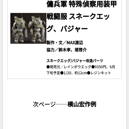
傭兵軍 特殊偵察用装甲
戦闘服 スネークエッ
グ、バジャー
製作・文／MAX渡辺
協力／鈴木孝、堤啓介
スネークエッグ/バジャー改造パーツ
●発売元／レインボウエッグ●9350円、6月
下旬予定●1/20、約12cm●レジンキット
次ページ──
横山宏作例