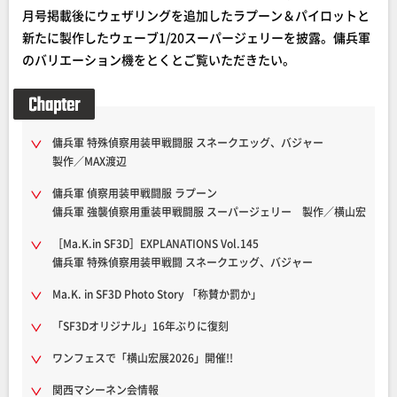
月号掲載後にウェザリングを追加したラプーン＆パイロットと
新たに製作したウェーブ1/20スーパージェリーを披露。傭兵軍
のバリエーション機をとくとご覧いただきたい。
傭兵軍 特殊偵察用装甲戦闘服 スネークエッグ、バジャー
製作／MAX渡辺
傭兵軍 偵察用装甲戦闘服 ラプーン
傭兵軍 強襲偵察用重装甲戦闘服 スーパージェリー 製作／横山宏
［Ma.K.in SF3D］EXPLANATIONS Vol.145
傭兵軍 特殊偵察用装甲戦闘 スネークエッグ、バジャー
Ma.K. in SF3D Photo Story 「称賛か罰か」
「SF3Dオリジナル」16年ぶりに復刻
ワンフェスで「横山宏展2026」開催!!
関西マシーネン会情報