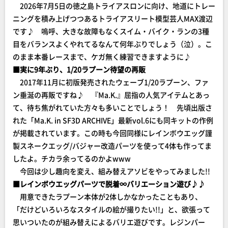
2026年7月5日の徳之島トライアスロンに向け、地道にトレー
ニングを積み上げつつあるトライアスリート模型芸人MAX渡辺
です♪ 嗚呼、大きな故障もなくスイム・バイク・ランの3種
目をバランスよくやれてるなんて何年ぶりでしょう（泣）。こ
のまま本番レースまで、ケガ無く練習できますように♪
■実に9年ぶり、1/20ラプーン待望の再販
2017年11月に初版発売されたウェーブ1/20ラプーン、ファ
ン垂涎の再販ですね♪ 『Ma.K.』屈指の人気アイテムとあっ
て、待ち焦がれていた方々も多いことでしょう！ 先頃出版さ
れた「Ma.K. in SF3D ARCHIVE」最新vol.6にも同キットの作例
が掲載されています。この時も今回同様にレインボウエッグ謹
製スネークエッグ/バジャー改造パーツを使って4体も作ってま
したよ。チカラ余ってるのかよwww
今回は少し趣向を変え、組み替えアソビをやってみました!!
■レインボウエッグパーツで脱着∞バリエーション遊び♪♪
用意できたラプーン本体が2体しかなかったこともあり、
「だけどいろいろなスタイルの絵が撮りたい!!」と、欲張って
思いついたのが組み替えによるバリエ遊びです。レジンパー