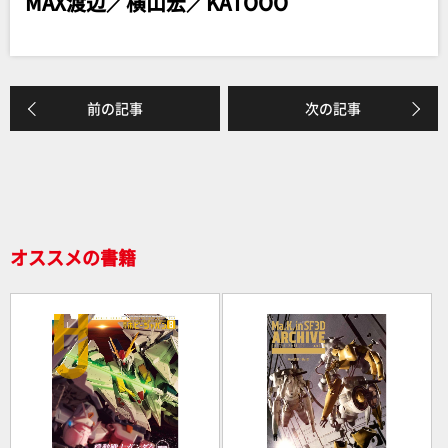
MAX渡辺／横山宏／KATOOO
b
o
o
k
前の記事
次の記事
オススメの書籍