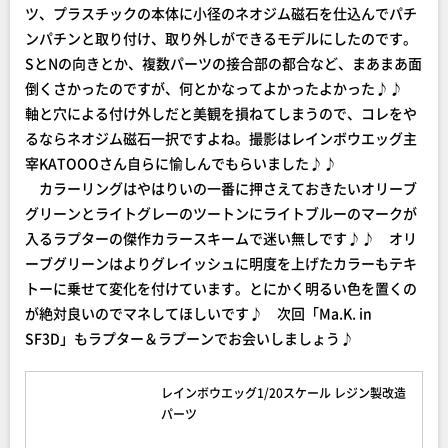
ツ、プラスチックの本体に小径のネオジム磁石を仕込んでパチ
ンパチンと取り付け、取り外しができるモデルにしたのです。
SとNの向きとか、複数パーツの接合部の都合など、まあまあ面
倒くさかったのですが、何とかなってよかったよかった♪♪
軸と穴による付け外しだと美観を損ねてしまうので、コレをや
るならネオジム磁石一択ですよね。撮影はレインボウエッグ主
宰KATOOOさん自らに愉しんでもらいました♪♪
カラーリングはやはりいの一番に押さえておきたいオリーブ
グリーンとライトグレーのツートンにライトブルーのマークが
入るラプターの傑作カラースキームで迷い無しです♪♪ オリ
ーブグリーンはよりグレイッシュに明度を上げたカラーもテキ
トーに乗せて変化を付けています。とにかく明るい色を置くの
が絶対良いのでマネしてほしいです♪ 次回「Ma.K. in
SF3D」もラプター＆ラプーンでお会いしましょう♪
レインボウエッグ1/20スケール レジン製改造
パーツ