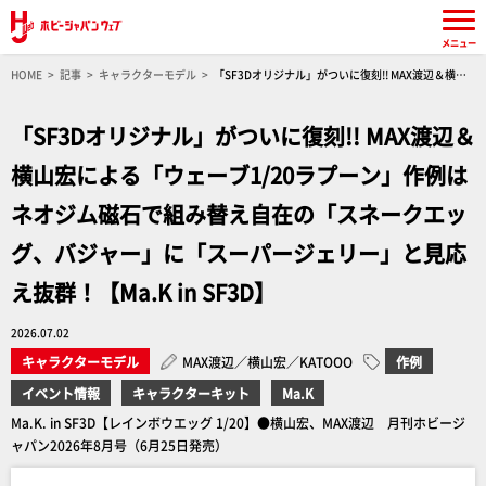
メニュー
HOME
記事
キャラクターモデル
「SF3Dオリジナル」がついに復刻!! MAX渡辺＆横山
宏による「ウェーブ1/20ラプーン」作例はネオジム磁石で組み替え自在の「スネークエッグ、
バジャー」に「スーパージェリー」と見応え抜群！【Ma.K in SF3D】
「SF3Dオリジナル」がついに復刻!! MAX渡辺＆
横山宏による「ウェーブ1/20ラプーン」作例は
ネオジム磁石で組み替え自在の「スネークエッ
グ、バジャー」に「スーパージェリー」と見応
え抜群！【Ma.K in SF3D】
2026.07.02
キャラクターモデル
MAX渡辺／横山宏／KATOOO
作例
イベント情報
キャラクターキット
Ma.K
Ma.K. in SF3D【レインボウエッグ 1/20】●横山宏、MAX渡辺 月刊ホビージ
ャパン2026年8月号（6月25日発売）