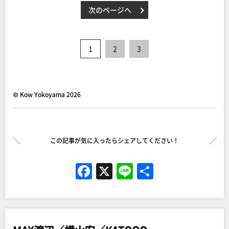
次のページへ
1
2
3
© Kow Yokoyama 2026
この記事が気に入ったらシェアしてください！
F
X
Li
共
a
n
有
c
e
e