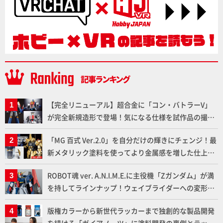
【完全リニューアル】超合金に「コン・バトラーV」
が完全新規造形で登場！気になる仕様を試作品の撮り
下ろしでご紹介!!さらに「大鉄人17」＆「ワンエイ
「MG 百式 Ver.2.0」を自分だけの輝きにチェンジ！最
ト」セット情報もお届け！【超合金の魂】
新メタリック塗料を使ってより金属感を増した仕上が
りに!!【試し読み】
ROBOT魂 ver. A.N.I.M.E.に主役機「Zガンダム」が満
を持してラインナップ！ウェイブライダーへの変形、
劇中どおりのプロポーションを再現【機動戦士Zガン
版権カラーから新世代ラッカーまで独創的な製品開発
ダム】