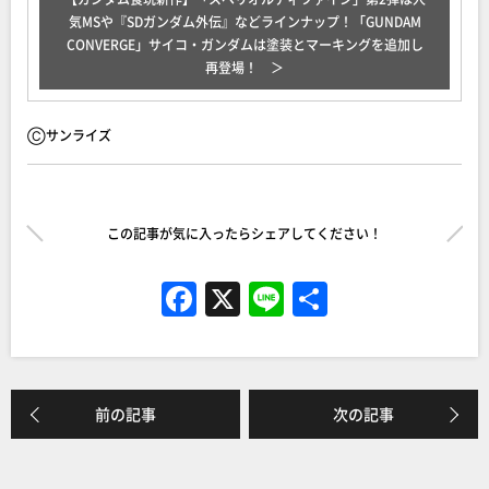
気MSや『SDガンダム外伝』などラインナップ！「GUNDAM
CONVERGE」サイコ・ガンダムは塗装とマーキングを追加し
再登場！
Ⓒサンライズ
この記事が気に入ったらシェアしてください！
F
X
Li
共
a
n
有
c
e
e
前の記事
次の記事
b
o