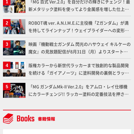
「MG 百式 Ver.2.0」を自分だけの輝きにチェンジ！最
新メタリック塗料を使ってより金属感を増した仕上が
りに!!【試し読み】
ROBOT魂 ver. A.N.I.M.E.に主役機「Zガンダム」が満
を持してラインナップ！ウェイブライダーへの変形、
劇中どおりのプロポーションを再現【機動戦士Zガン
映画『機動戦士ガンダム 閃光のハサウェイ キルケーの
ダム】
魔女』の見放題配信が8月31日（月）よりスタート！
Prime Videoで国内独占配信
版権カラーから新世代ラッカーまで独創的な製品開発
を続ける「ガイアノーツ」に塗料開発の裏側とラッカ
ー塗料の未来についてインタビュー！
「MG ガンダムMk-II Ver.2.0」をアムロ・レイ仕様機
にカラーチェンジ!! ラッカー塗料の定番技法を押さえ
るだけでハイクオリティの作例に!!【試し読み】