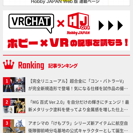
【完全リニューアル】超合金に「コン・バトラーV」
が完全新規造形で登場！気になる仕様を試作品の撮り
下ろしでご紹介!!さらに「大鉄人17」＆「ワンエイ
「MG 百式 Ver.2.0」を自分だけの輝きにチェンジ！最
ト」セット情報もお届け！【超合金の魂】
新メタリック塗料を使ってより金属感を増した仕上が
りに!!【試し読み】
アオシマの「けもプラ」シリーズ新アイテムに航空自
衛隊御前崎分屯基地の公式キャラクターとして誕生し