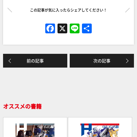
この記事が気に入ったらシェアしてください！
F
X
Li
共
a
n
有
c
e
e
前の記事
次の記事
b
o
o
k
オススメの書籍