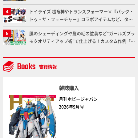
た「おまねこ」が着任！けもプラ公式サイト限定版と
トイライズ 超竜神やトランスフォーマー×『バック・
通常版の2ラインで発売！
トゥ・ザ・フューチャー』コラボアイテムなど、タカ
ラトミーの注目アイテムをチェック!!【タカラトミー
肌のシェーディングや髪の毛の塗装など“ガールズプラ
NEWITEM】
モクオリティアップ術”で仕上げる！カスタム作例「白
騎士ソフィエラ」が完成！【「アルカナディアプラモ
デルコンテスト」～8月17日（月）11:59まで応募受付
中】
雑誌購入
月刊ホビージャパン
2026年9月号