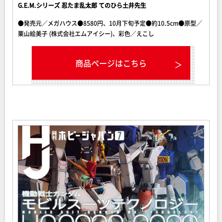
G.E.M.シリーズ 忍たま乱太郎 てのひら土井先生
●発売元／メガハウス●8580円、10月下旬予定●約10.5cm●原型／
栗山絵美子 (株式会社エムアイシー)、彩色／えこし
商品ページはこちら