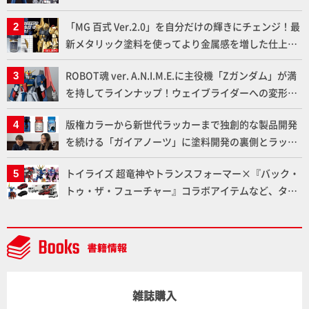
下ろしでご紹介!!さらに「大鉄人17」＆「ワンエイ
「MG 百式 Ver.2.0」を自分だけの輝きにチェンジ！最
ト」セット情報もお届け！【超合金の魂】
新メタリック塗料を使ってより金属感を増した仕上が
りに!!【試し読み】
ROBOT魂 ver. A.N.I.M.E.に主役機「Zガンダム」が満
を持してラインナップ！ウェイブライダーへの変形、
劇中どおりのプロポーションを再現【機動戦士Zガン
版権カラーから新世代ラッカーまで独創的な製品開発
ダム】
を続ける「ガイアノーツ」に塗料開発の裏側とラッカ
ー塗料の未来についてインタビュー！
トイライズ 超竜神やトランスフォーマー×『バック・
トゥ・ザ・フューチャー』コラボアイテムなど、タカ
ラトミーの注目アイテムをチェック!!【タカラトミー
NEWITEM】
雑誌購入