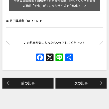
冷徹な軍師襲来！劇場版『忍たま乱太郎』からドクタケ忍者隊
の軍師「天鬼」がてのひらサイズで立体化！
© 尼子騒兵衛／NHK・NEP
この記事が気に入ったらシェアしてください！
F
X
Li
共
a
n
有
c
e
e
前の記事
次の記事
b
o
o