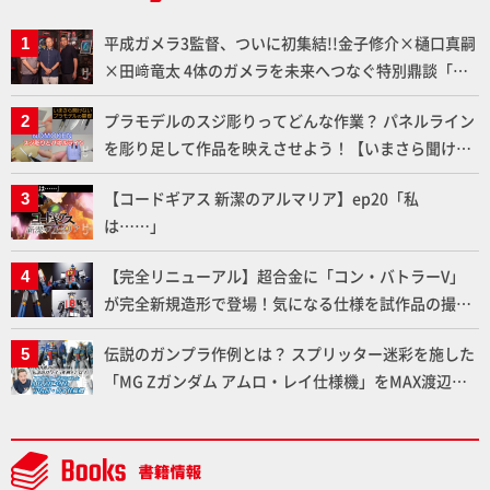
平成ガメラ3監督、ついに初集結!!金子修介×樋口真嗣
×田﨑竜太 4体のガメラを未来へつなぐ特別鼎談「ガ
メラ永久保存化プロジェクト FINAL」
プラモデルのスジ彫りってどんな作業？ パネルライン
を彫り足して作品を映えさせよう！【いまさら聞けな
いプラモデルの基礎：スジ彫りとパネルライン】
【コードギアス 新潔のアルマリア】ep20「私
は……」
【完全リニューアル】超合金に「コン・バトラーV」
が完全新規造形で登場！気になる仕様を試作品の撮り
下ろしでご紹介!!さらに「大鉄人17」＆「ワンエイ
伝説のガンプラ作例とは？ スプリッター迷彩を施した
ト」セット情報もお届け！【超合金の魂】
「MG Zガンダム アムロ・レイ仕様機」をMAX渡辺が
ふたたび塗る!!【試し読み】