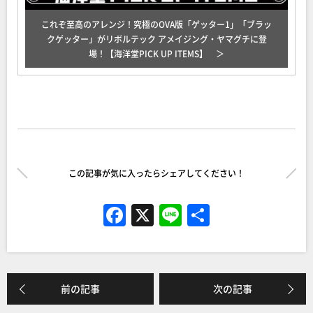
これぞ至高のアレンジ！究極のOVA版「ゲッター1」「ブラッ
クゲッター」がリボルテック アメイジング・ヤマグチに登
場！【海洋堂PICK UP ITEMS】
この記事が気に入ったらシェアしてください！
F
X
Li
共
a
n
有
c
e
e
前の記事
次の記事
b