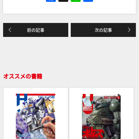
a
n
有
c
e
e
前の記事
次の記事
b
o
o
k
オススメの書籍