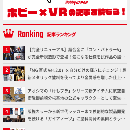
【完全リニューアル】超合金に「コン・バトラーV」
が完全新規造形で登場！気になる仕様を試作品の撮り
下ろしでご紹介!!さらに「大鉄人17」＆「ワンエイ
「MG 百式 Ver.2.0」を自分だけの輝きにチェンジ！最
ト」セット情報もお届け！【超合金の魂】
新メタリック塗料を使ってより金属感を増した仕上が
りに!!【試し読み】
アオシマの「けもプラ」シリーズ新アイテムに航空自
衛隊御前崎分屯基地の公式キャラクターとして誕生し
た「おまねこ」が着任！けもプラ公式サイト限定版と
版権カラーから新世代ラッカーまで独創的な製品開発
通常版の2ラインで発売！
を続ける「ガイアノーツ」に塗料開発の裏側とラッカ
ー塗料の未来についてインタビュー！