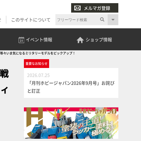
メルマガ登録
せ
このサイトについて
イベント
情報
ショップ
情報
仕様」等々いま気になるミリタリーモデルをピックアップ！
重要な
お知らせ
 戦
2026.07.25
「月刊ホビージャパン2026年9月号」お詫び
ティ
と訂正