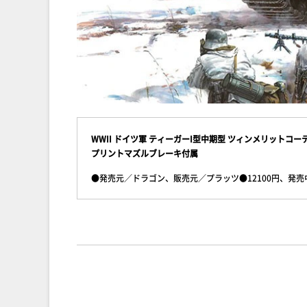
WWII ドイツ軍 ティーガーI型中期型 ツィンメリットコーテ
プリントマズルブレーキ付属
●発売元／ドラゴン、販売元／プラッツ●12100円、発売中