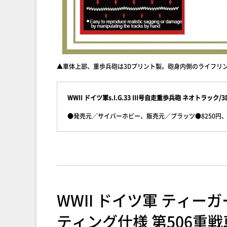
▲車体上部、重歩兵砲は3Dプリント製。砲身内側のライフリ
WWII ドイツ軍s.I.G.33 III号自走重歩兵砲 ネオトラッ
●発売元／サイバーホビー、販売元／プラッツ●8250円、
WWII ドイツ軍 ティー
ティング仕様 第506重戦