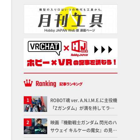
ROBOT魂 ver. A.N.I.M.E.に主役機
「Zガンダム」が満を持してライ
ンナップ！ウェイブライダーへの
映画『機動戦士ガンダム 閃光のハ
変形、劇中どおりのプロポーショ
サウェイ キルケーの魔女』の見放
ンを再現【機動戦士Zガンダム】
題配信が8月31日（月）よりスタ