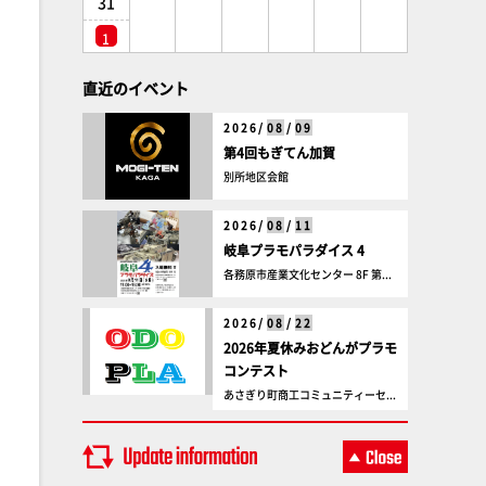
31
1
直近のイベント
2026/
08
/
09
第4回もぎてん加賀
別所地区会館
2026/
08
/
11
岐阜プラモパラダイス 4
各務原市産業文化センター 8F 第...
2026/
08
/
22
2026年夏休みおどんがプラモ
コンテスト
あさぎり町商工コミュニティーセ...