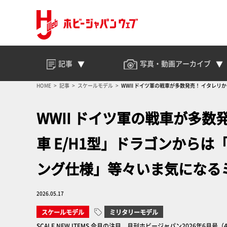
記事
写真・動画
アーカイブ
HOME
記事
スケールモデル
WWII ドイツ軍の戦車が多数発売！ イタレ
WWII ドイツ軍の戦車が多数
車 E/H1型」ドラゴンから
ング仕様」等々いま気になる
2026.05.17
スケールモデル
ミリタリーモデル
SCALE NEW ITEMS 今月の注目 月刊ホビージャパン2026年6月号