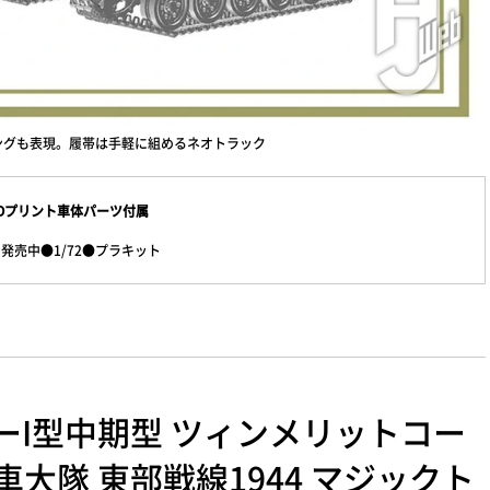
ングも表現。履帯は手軽に組めるネオトラック
ク/3Dプリント車体パーツ付属
発売中●1/72●プラキット
ガーI型中期型 ツィンメリットコー
車大隊 東部戦線1944 マジックト