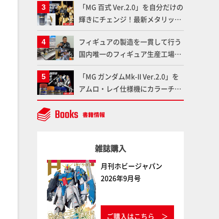
「MG 百式 Ver.2.0」を自分だけの
ート！Prime Videoで国内独占配
輝きにチェンジ！最新メタリック
信
塗料を使ってより金属感を増した
フィギュアの製造を一貫して行う
仕上がりに!!【試し読み】
国内唯一のフィギュア生産工場グ
ッドスマイルカンパニーの楽月・
「MG ガンダムMk-II Ver.2.0」を
望月工場に突撃！谷本工場長への
アムロ・レイ仕様機にカラーチェ
インタビューと『PLAMAX AAAヴ
ンジ!! ラッカー塗料の定番技法を
ンダー』の続報も！
押さえるだけでハイクオリティの
作例に!!【試し読み】
雑誌購入
月刊ホビージャパン
2026年9月号
ご購入はこちら