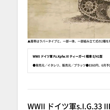
▲履帯はラバータイプと、一部一体、一部組み立て式の2種を
WWII ドイツ軍 Pz.Kpfw.VI ティーガーI 戦車 E/H1型
●発売元／イタレリ、販売元／プラッツ●8360円、6月予定
WWII ドイツ軍s.I.G.3