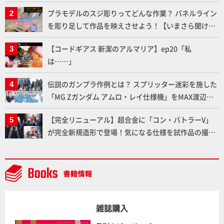
メラ永久保存化プロジェクト FINAL」
プラモデルのスジ彫りってどんな作業？ パネルライン
を彫り足して作品を映えさせよう！【いまさら聞けな
いプラモデルの基礎：スジ彫りとパネルライン】
【コードギアス 新潔のアルマリア】ep20「私
は……」
伝説のガンプラ作例とは？ スプリッター迷彩を施した
「MG Zガンダム アムロ・レイ仕様機」をMAX渡辺が
ふたたび塗る!!【試し読み】
【完全リニューアル】超合金に「コン・バトラーV」
が完全新規造形で登場！気になる仕様を試作品の撮り
下ろしでご紹介!!さらに「大鉄人17」＆「ワンエイ
ト」セット情報もお届け！【超合金の魂】
雑誌購入