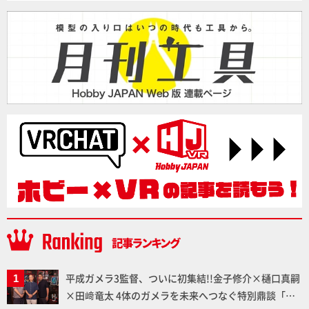
平成ガメラ3監督、ついに初集結!!金子修介×樋口真嗣
×田﨑竜太 4体のガメラを未来へつなぐ特別鼎談「ガ