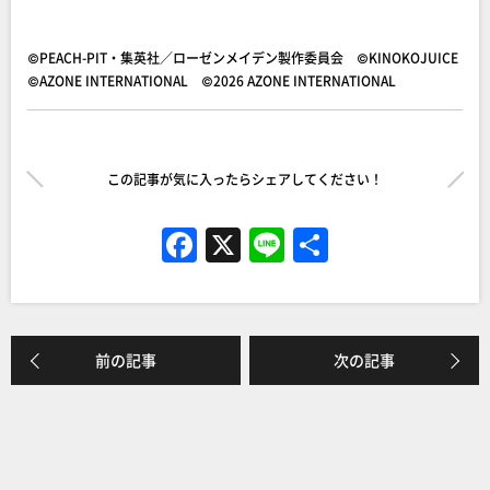
©PEACH-PIT・集英社／ローゼンメイデン製作委員会 ©KINOKOJUICE
©AZONE INTERNATIONAL ©2026 AZONE INTERNATIONAL
この記事が気に入ったらシェアしてください！
F
X
Li
共
a
n
有
c
e
e
前の記事
次の記事
b
o
o
k