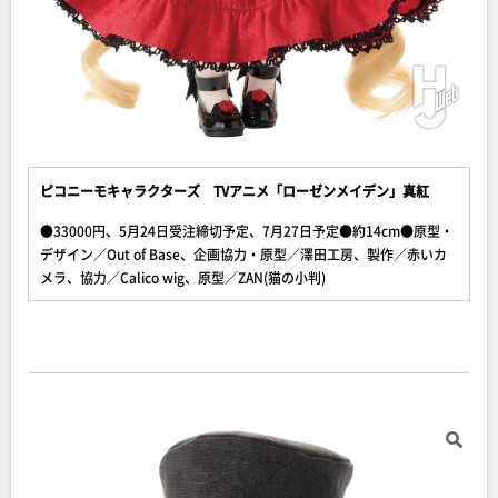
ピコニーモキャラクターズ TVアニメ「ローゼンメイデン」真紅
●33000円、5月24日受注締切予定、7月27日予定●約14cm●原型・
デザイン／Out of Base、企画協力・原型／澤田工房、製作／赤いカ
メラ、協力／Calico wig、原型／ZAN(猫の小判)