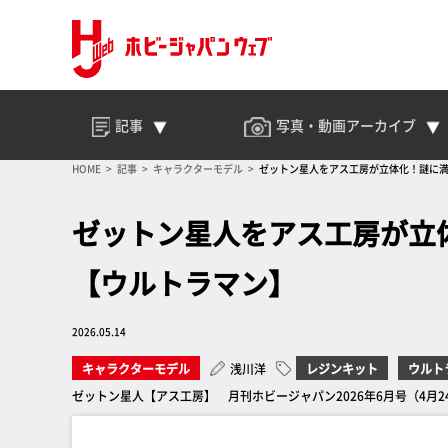
記事
写真・動画
アーカイブ
HOME
記事
キャラクターモデル
ゼットン星人をアス工房が立体化！謎に
ゼットン星人をアス工房が立
【ウルトラマン】
2026.05.14
キャラクターモデル
浅川洋
レジンキット
ウルト
ゼットン星人【アス工房】 月刊ホビージャパン2026年6月号（4月2