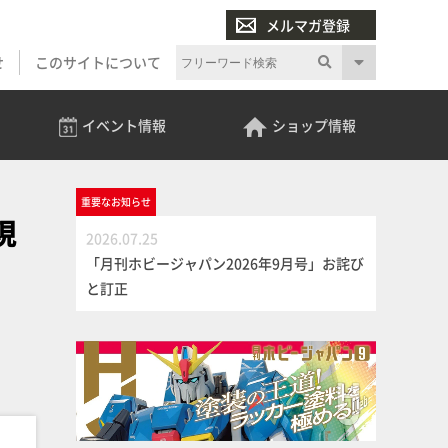
メルマガ登録
せ
このサイトについて
イベント
情報
ショップ
情報
重要な
お知らせ
現
2026.07.25
「月刊ホビージャパン2026年9月号」お詫び
と訂正