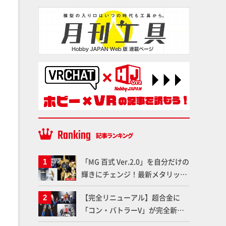
「MG 百式 Ver.2.0」を自分だけの
輝きにチェンジ！最新メタリック
塗料を使ってより金属感を増した
【完全リニューアル】超合金に
仕上がりに!!【試し読み】
「コン・バトラーV」が完全新規
造形で登場！気になる仕様を試作