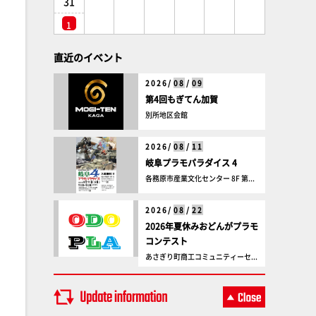
31
1
直近のイベント
2026/
08
/
09
第4回もぎてん加賀
別所地区会館
2026/
08
/
11
岐阜プラモパラダイス 4
各務原市産業文化センター 8F 第...
2026/
08
/
22
2026年夏休みおどんがプラモ
コンテスト
あさぎり町商工コミュニティーセ...