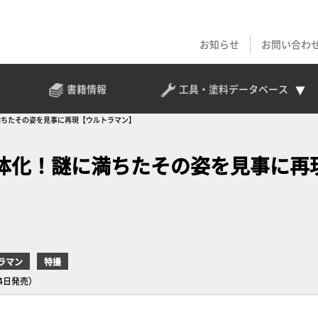
お知らせ
お問い合わ
書籍情報
工具・塗料
データベース
満ちたその姿を見事に再現【ウルトラマン】
体化！謎に満ちたその姿を見事に再
ラマン
特撮
4日発売）