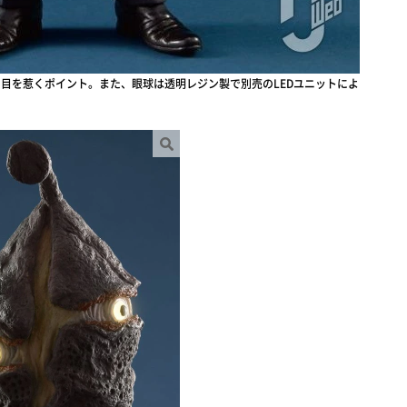
目を惹くポイント。また、眼球は透明レジン製で別売のLEDユニットによ