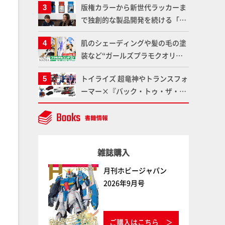
版権カラーから新世代ラッカーま
品の撮り下ろしでご紹介!!さらに
で独創的な製品開発を続ける「ガ
「大鉄人17」＆「ワンエイト」セ
イアノーツ」に塗料開発の裏側と
ット情報もお届け！【超合金の
肌のシェーディングや髪の毛の塗
ラッカー塗料の未来についてイン
魂】
装など“ガールズプラモクオリテ
タビュー！
ィアップ術”で仕上げる！カスタ
トイライズ 超竜神やトランスフォ
ム作例「白騎士ソフィエラ」が完
ーマー×『バック・トゥ・ザ・フ
成！【「アルカナディアプラモデ
ューチャー』コラボアイテムな
ルコンテスト」～8月17日（月）
ど、タカラトミーの注目アイテム
11:59まで応募受付中】
をチェック!!【タカラトミー
NEWITEM】
雑誌購入
月刊ホビージャパン
2026年9月号
ご購入はこちら