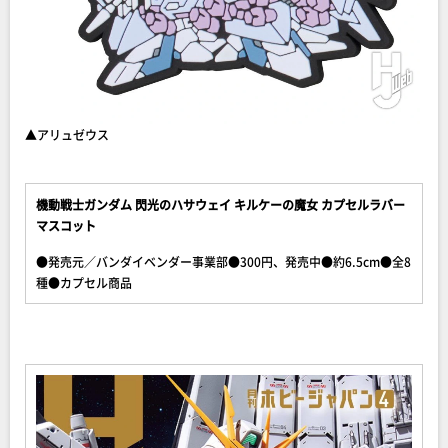
▲アリュゼウス
機動戦士ガンダム 閃光のハサウェイ キルケーの魔女 カプセルラバー
マスコット
●発売元／バンダイベンダー事業部●300円、発売中●約6.5cm●全8
種●カプセル商品