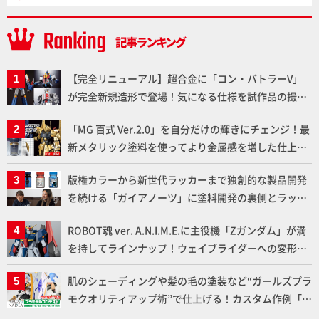
【完全リニューアル】超合金に「コン・バトラーV」
が完全新規造形で登場！気になる仕様を試作品の撮り
下ろしでご紹介!!さらに「大鉄人17」＆「ワンエイ
「MG 百式 Ver.2.0」を自分だけの輝きにチェンジ！最
ト」セット情報もお届け！【超合金の魂】
新メタリック塗料を使ってより金属感を増した仕上が
りに!!【試し読み】
版権カラーから新世代ラッカーまで独創的な製品開発
を続ける「ガイアノーツ」に塗料開発の裏側とラッカ
ー塗料の未来についてインタビュー！
ROBOT魂 ver. A.N.I.M.E.に主役機「Zガンダム」が満
を持してラインナップ！ウェイブライダーへの変形、
劇中どおりのプロポーションを再現【機動戦士Zガン
肌のシェーディングや髪の毛の塗装など“ガールズプラ
ダム】
モクオリティアップ術”で仕上げる！カスタム作例「白
騎士ソフィエラ」が完成！【「アルカナディアプラモ