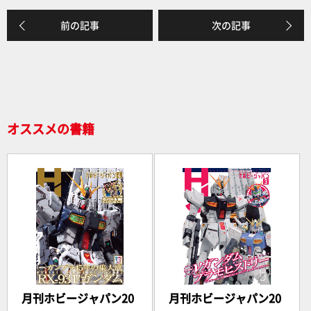
e
前の記事
次の記事
b
o
o
k
オススメの書籍
月刊ホビージャパン20
月刊ホビージャパン20