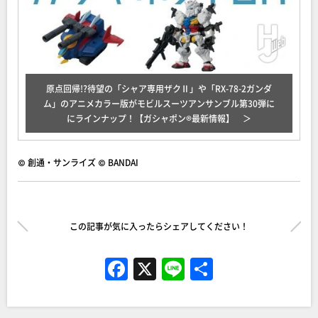
原点回帰!?待望の「シャア専用ザクⅡ」や「RX-78-2ガンダ
ム」のアニメカラー版がモビルスーツアンサンブル第30弾に
にラインナップ！【ガシャポン®最新情報】
© 創通・サンライズ © BANDAI
この記事が気に入ったらシェアしてください！
F
X
Li
共
a
n
有
c
e