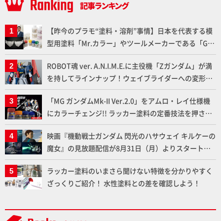
【昨今のプラモ“塗料・溶剤”事情】日本を代表する模
型用塗料「Mr.カラー」やツールメーカーである「GSI
クレオス」が語るラッカー塗料の未来とは？
ROBOT魂 ver. A.N.I.M.E.に主役機「Zガンダム」が満
を持してラインナップ！ウェイブライダーへの変形、
劇中どおりのプロポーションを再現【機動戦士Zガン
「MG ガンダムMk-II Ver.2.0」をアムロ・レイ仕様機
ダム】
にカラーチェンジ!! ラッカー塗料の定番技法を押さえ
るだけでハイクオリティの作例に!!【試し読み】
映画『機動戦士ガンダム 閃光のハサウェイ キルケーの
魔女』の見放題配信が8月31日（月）よりスタート！
Prime Videoで国内独占配信
ラッカー塗料のいまさら聞けない特徴を分かりやすく
ざっくりご紹介！ 水性塗料との差を確認しよう！