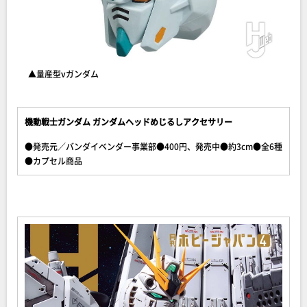
▲量産型νガンダム
機動戦士ガンダム ガンダムヘッドめじるしアクセサリー
●発売元／バンダイベンダー事業部●400円、発売中●約3cm●全6種
●カプセル商品