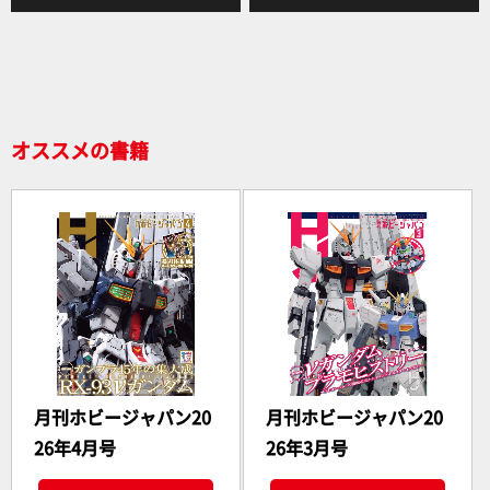
b
o
o
k
オススメの書籍
月刊ホビージャパン20
月刊ホビージャパン20
26年4月号
26年3月号