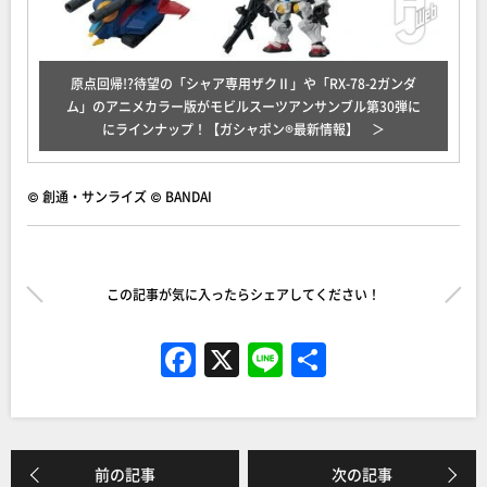
原点回帰!?待望の「シャア専用ザクⅡ」や「RX-78-2ガンダ
ム」のアニメカラー版がモビルスーツアンサンブル第30弾に
にラインナップ！【ガシャポン®最新情報】
© 創通・サンライズ © BANDAI
この記事が気に入ったらシェアしてください！
F
X
Li
共
a
n
有
c
e
e
前の記事
次の記事