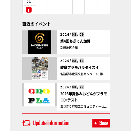
31
1
直近のイベント
2026/
08
/
09
第4回もぎてん加賀
別所地区会館
2026/
08
/
11
岐阜プラモパラダイス 4
各務原市産業文化センター 8F 第...
2026/
08
/
22
2026年夏休みおどんがプラモ
コンテスト
あさぎり町商工コミュニティーセ...