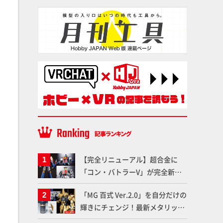
【完全リニューアル】超合金に
「コン・バトラーV」が完全新規
造形で登場！気になる仕様を試作
「MG 百式 Ver.2.0」を自分だけの
品の撮り下ろしでご紹介!!さらに
輝きにチェンジ！最新メタリック
「大鉄人17」＆「ワンエイト」セ
塗料を使ってより金属感を増した
ット情報もお届け！【超合金の