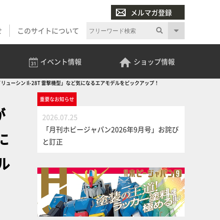
メルマガ登録
せ
このサイトについて
イベント
情報
ショップ
情報
ューシン Il-28T 雷撃機型」など気になるエアモデルをピックアップ！
重要な
お知らせ
が
2026.07.25
「月刊ホビージャパン2026年9月号」お詫び
に
と訂正
ル