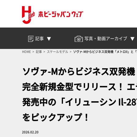
記事
写真・動画
アーカイブ
HOME
記事
スケールモデル
ソヴァ-Mからビジネス双発機「メトロII」と「
ソヴァ-Mからビジネス双発機
完全新規金型でリリース！ エ
発売中の「イリューシン Il-
をピックアップ！
2026.02.20