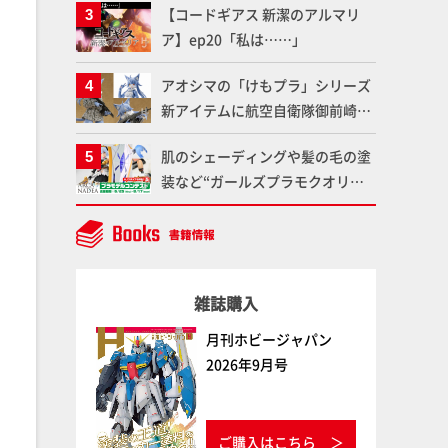
【コードギアス 新潔のアルマリ
仕上がりに!!【試し読み】
魂】
ア】ep20「私は……」
アオシマの「けもプラ」シリーズ
新アイテムに航空自衛隊御前崎分
屯基地の公式キャラクターとして
肌のシェーディングや髪の毛の塗
誕生した「おまねこ」が着任！け
装など“ガールズプラモクオリテ
もプラ公式サイト限定版と通常版
ィアップ術”で仕上げる！カスタ
の2ラインで発売！
ム作例「白騎士ソフィエラ」が完
成！【「アルカナディアプラモデ
ルコンテスト」～8月17日（月）
雑誌購入
11:59まで応募受付中】
月刊ホビージャパン
2026年9月号
ご購入はこちら