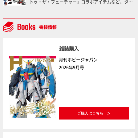
トゥ・ザ・フューチャー』コラボアイテムなど、タカ
中】
ラトミーの注目アイテムをチェック!!【タカラトミー
NEWITEM】
雑誌購入
月刊ホビージャパン
2026年9月号
ご購入はこちら