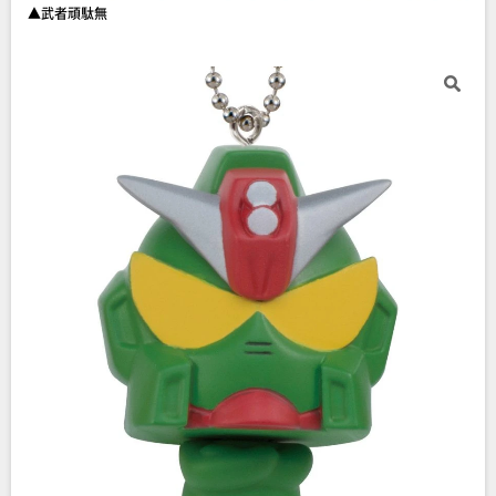
▲武者頑駄無