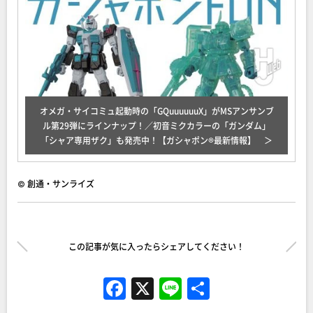
オメガ・サイコミュ起動時の「GQuuuuuuX」がMSアンサンブ
ル第29弾にラインナップ！／初音ミクカラーの「ガンダム」
「シャア専用ザク」も発売中！【ガシャポン®最新情報】
© 創通・サンライズ
この記事が気に入ったらシェアしてください！
F
X
Li
共
a
n
有