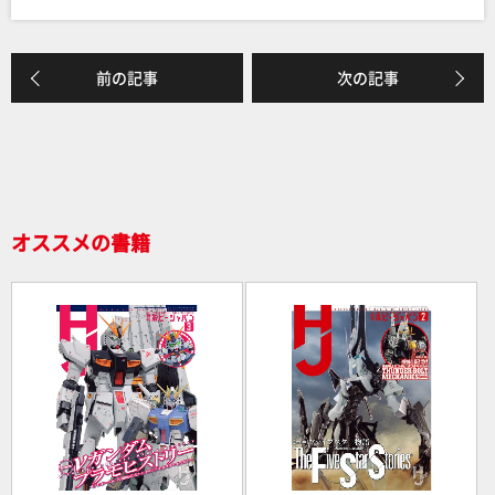
c
e
e
前の記事
次の記事
b
o
o
k
オススメの書籍