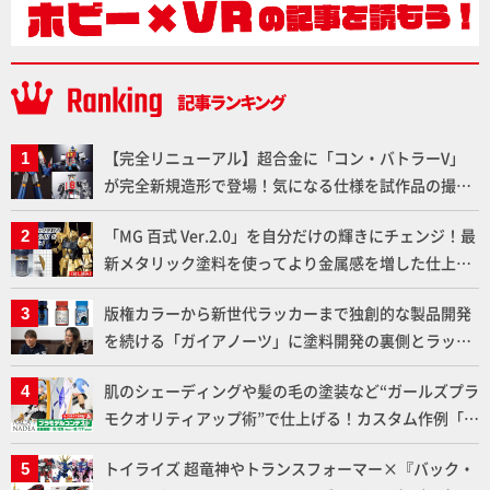
【完全リニューアル】超合金に「コン・バトラーV」
が完全新規造形で登場！気になる仕様を試作品の撮り
下ろしでご紹介!!さらに「大鉄人17」＆「ワンエイ
「MG 百式 Ver.2.0」を自分だけの輝きにチェンジ！最
ト」セット情報もお届け！【超合金の魂】
新メタリック塗料を使ってより金属感を増した仕上が
りに!!【試し読み】
版権カラーから新世代ラッカーまで独創的な製品開発
を続ける「ガイアノーツ」に塗料開発の裏側とラッカ
ー塗料の未来についてインタビュー！
肌のシェーディングや髪の毛の塗装など“ガールズプラ
モクオリティアップ術”で仕上げる！カスタム作例「白
騎士ソフィエラ」が完成！【「アルカナディアプラモ
トイライズ 超竜神やトランスフォーマー×『バック・
デルコンテスト」～8月17日（月）11:59まで応募受付