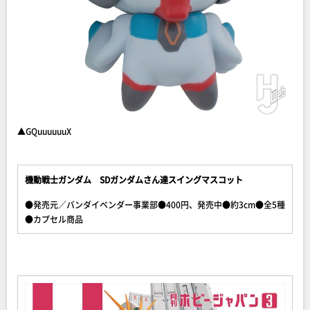
▲GQuuuuuuX
機動戦士ガンダム SDガンダムさん達スイングマスコット
●発売元／バンダイベンダー事業部●400円、発売中●約3cm●全5種
●カプセル商品