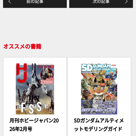
前の記事
次の記事
b
o
o
k
オススメの書籍
月刊ホビージャパン20
SDガンダムアルティメ
26年2月号
ットモデリングガイド