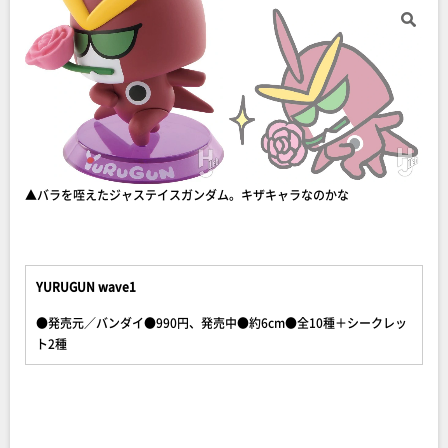
▲バラを咥えたジャステイスガンダム。キザキャラなのかな
YURUGUN wave1
●発売元／バンダイ●990円、発売中●約6cm●全10種＋シークレッ
ト2種