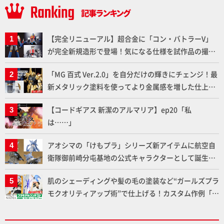
【完全リニューアル】超合金に「コン・バトラーV」
が完全新規造形で登場！気になる仕様を試作品の撮り
下ろしでご紹介!!さらに「大鉄人17」＆「ワンエイ
「MG 百式 Ver.2.0」を自分だけの輝きにチェンジ！最
ト」セット情報もお届け！【超合金の魂】
新メタリック塗料を使ってより金属感を増した仕上が
りに!!【試し読み】
【コードギアス 新潔のアルマリア】ep20「私
は……」
アオシマの「けもプラ」シリーズ新アイテムに航空自
衛隊御前崎分屯基地の公式キャラクターとして誕生し
た「おまねこ」が着任！けもプラ公式サイト限定版と
肌のシェーディングや髪の毛の塗装など“ガールズプラ
通常版の2ラインで発売！
モクオリティアップ術”で仕上げる！カスタム作例「白
騎士ソフィエラ」が完成！【「アルカナディアプラモ
デルコンテスト」～8月17日（月）11:59まで応募受付