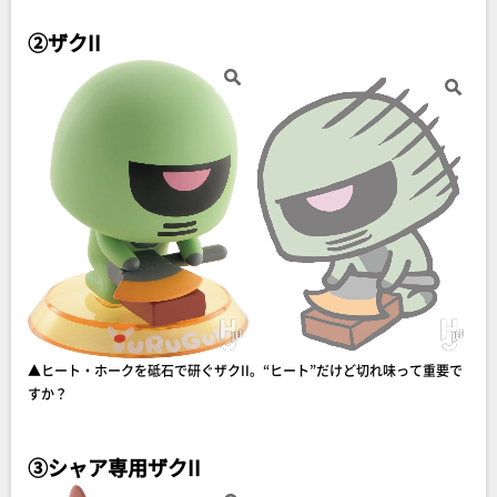
②ザクII
▲ヒート・ホークを砥石で研ぐザクII。“ヒート”だけど切れ味って重要で
すか？
③シャア専用ザクII