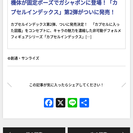
機体が固定ポーズでガシャポンに登場！「カ
プセルインデックス」第2弾がついに発売！
カプセルインデックス第2弾、ついに発売決定！ 「カプセルに入っ
た図鑑」をコンセプトに、キャラの魅力を濃縮した非可動デフォルメ
フィギュアシリーズ「カプセルインデックス」[…]
©創通・サンライズ
この記事が気に入ったらシェアしてください！
F
X
Li
共
a
n
有
c
e
e