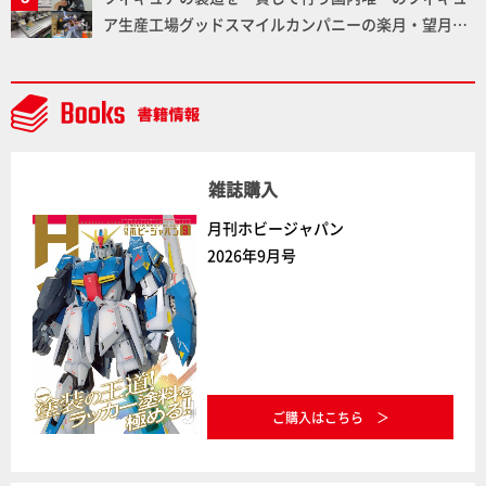
ちた造形をチェック
ア生産工場グッドスマイルカンパニーの楽月・望月工
場に突撃！谷本工場長へのインタビューと『PLAMAX
AAAヴンダー』の続報も！
雑誌購入
月刊ホビージャパン
2026年9月号
ご購入はこちら