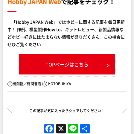
Hobby JAPAN Web
で記事をチェック！
「Hobby JAPAN Web」ではホビーに関する記事を毎日更新
中！ 作例、模型製作How to、キットレビュー、新製品情報な
どホビー好きにはたまらない情報が盛りだくさん。この機会に
ぜひご覧ください！
TOPページはこちら
Ⓒ出渕裕／徳間書店 Ⓒ KOTOBUKIYA
この記事が気に入ったらシェアしてください！
F
X
Li
共