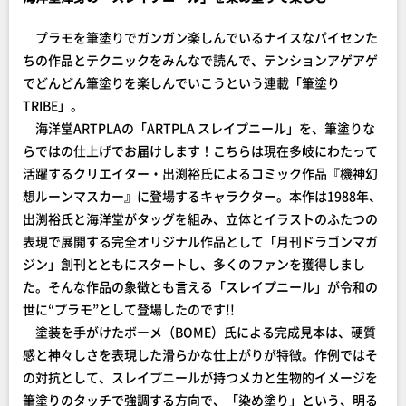
プラモを筆塗りでガンガン楽しんでいるナイスなパイセンた
ちの作品とテクニックをみんなで読んで、テンションアゲアゲ
でどんどん筆塗りを楽しんでいこうという連載「筆塗り
TRIBE」。
海洋堂ARTPLAの「ARTPLA スレイプニール」を、筆塗りな
らではの仕上げでお届けします！こちらは現在多岐にわたって
活躍するクリエイター・出渕裕氏によるコミック作品『機神幻
想ルーンマスカー』に登場するキャラクター。本作は1988年、
出渕裕氏と海洋堂がタッグを組み、立体とイラストのふたつの
表現で展開する完全オリジナル作品として「月刊ドラゴンマガ
ジン」創刊とともにスタートし、多くのファンを獲得しまし
た。そんな作品の象徴とも言える「スレイプニール」が令和の
世に“プラモ”として登場したのです!!
塗装を手がけたボーメ（BOME）氏による完成見本は、硬質
感と神々しさを表現した滑らかな仕上がりが特徴。作例ではそ
の対抗として、スレイプニールが持つメカと生物的イメージを
筆塗りのタッチで強調する方向で、「染め塗り」という、明る