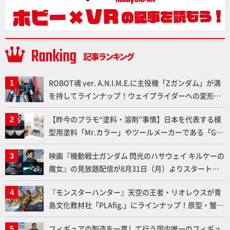
ROBOT魂 ver. A.N.I.M.E.に主役機「Zガンダム」が満
を持してラインナップ！ウェイブライダーへの変形、
劇中どおりのプロポーションを再現【機動戦士Zガン
【昨今のプラモ“塗料・溶剤”事情】日本を代表する模
ダム】
型用塗料「Mr.カラー」やツールメーカーである「GSI
クレオス」が語るラッカー塗料の未来とは？
映画『機動戦士ガンダム 閃光のハサウェイ キルケーの
魔女』の見放題配信が8月31日（月）よりスタート！
Prime Videoで国内独占配信
『モンスターハンター』天空の王者・リオレウスが青
島文化教材社「PLAfig.」にラインナップ！原型・蟹蟲
修造氏の彩色作例で超ハイディテールかつ躍動感に満
フィギュアの製造を一貫して行う国内唯一のフィギュ