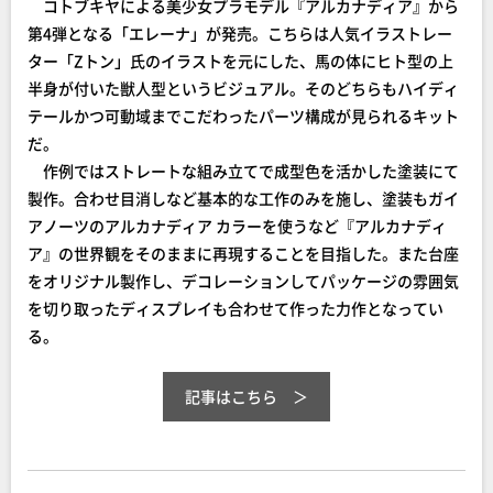
コトブキヤによる美少女プラモデル『アルカナディア』から
第4弾となる「エレーナ」が発売。こちらは人気イラストレー
ター「Zトン」氏のイラストを元にした、馬の体にヒト型の上
半身が付いた獣人型というビジュアル。そのどちらもハイディ
テールかつ可動域までこだわったパーツ構成が見られるキット
だ。
作例ではストレートな組み立てで成型色を活かした塗装にて
製作。合わせ目消しなど基本的な工作のみを施し、塗装もガイ
アノーツのアルカナディア カラーを使うなど『アルカナディ
ア』の世界観をそのままに再現することを目指した。また台座
をオリジナル製作し、デコレーションしてパッケージの雰囲気
を切り取ったディスプレイも合わせて作った力作となってい
る。
記事はこちら