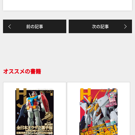
a
n
有
c
e
e
前の記事
次の記事
b
o
o
k
オススメの書籍