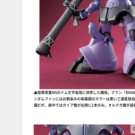
▲陸専用重MSのドムを宇宙用に改修した機体。クラン「BIN
ンダムファンにはお馴染みの紫基調のカラーは黒い三連星独自
備だが、劇中ではガイア機が右側に1本のみ、オルテガ機が装