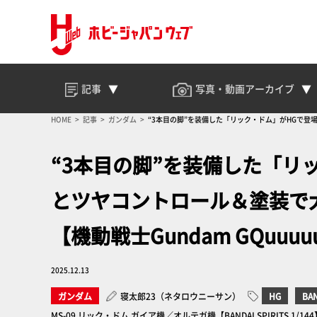
記事
写真・動画
アーカイブ
HOME
記事
ガンダム
“3本目の脚”を装備した「リック・ドム」がHGで登場
“3本目の脚”を装備した「リ
とツヤコントロール＆塗装で大
【機動戦士Gundam GQuu
2025.12.13
ガンダム
寝太郎23（ネタロウニーサン）
HG
BAN
MS-09 リック・ドム ガイア機／オルテガ機【BANDAI SPIRITS 1/