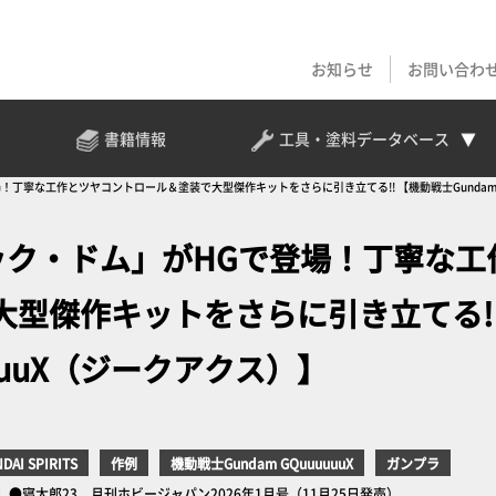
お知らせ
お問い合わ
書籍情報
工具・塗料
データベース
！丁寧な工作とツヤコントロール＆塗装で大型傑作キットをさらに引き立てる!! 【機動戦士Gundam G
ック・ドム」がHGで登場！丁寧な工
型傑作キットをさらに引き立てる!
uuuuX（ジークアクス）】
DAI SPIRITS
作例
機動戦士Gundam GQuuuuuuX
ガンプラ
144】●寝太郎23 月刊ホビージャパン2026年1月号（11月25日発売）