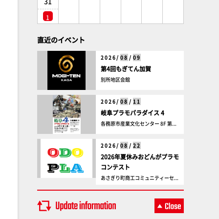
31
1
直近のイベント
2026/
08
/
09
第4回もぎてん加賀
別所地区会館
2026/
08
/
11
岐阜プラモパラダイス 4
各務原市産業文化センター 8F 第...
2026/
08
/
22
2026年夏休みおどんがプラモ
コンテスト
あさぎり町商工コミュニティーセ...