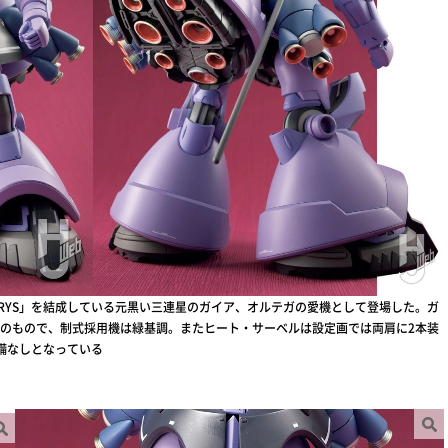
ARYS」を結成している元黒い三連星のガイア、オルテガの愛機として登場した。ガ
のもので、制式採用機は緑基調。またヒート・サーベルは設定画では両肩に2本装
備なしとなっている