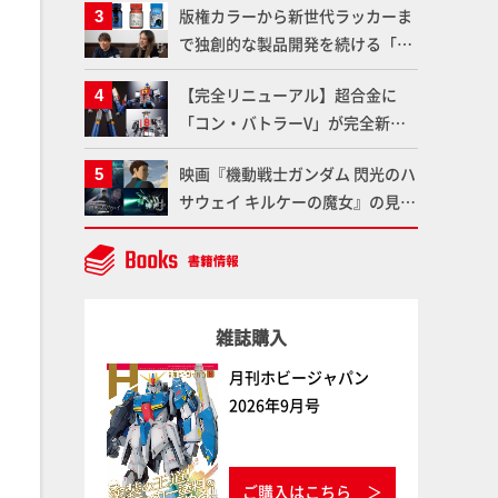
版権カラーから新世代ラッカーま
変形、劇中どおりのプロポーショ
で独創的な製品開発を続ける「ガ
ンを再現【機動戦士Zガンダム】
イアノーツ」に塗料開発の裏側と
【完全リニューアル】超合金に
ラッカー塗料の未来についてイン
「コン・バトラーV」が完全新規
タビュー！
造形で登場！気になる仕様を試作
映画『機動戦士ガンダム 閃光のハ
品の撮り下ろしでご紹介!!さらに
サウェイ キルケーの魔女』の見放
「大鉄人17」＆「ワンエイト」セ
題配信が8月31日（月）よりスタ
ット情報もお届け！【超合金の
ート！Prime Videoで国内独占配
魂】
信
雑誌購入
月刊ホビージャパン
2026年9月号
ご購入はこちら