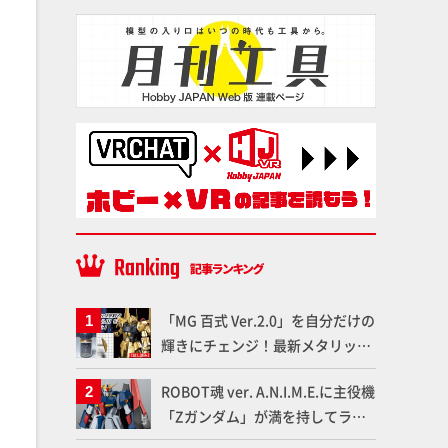
「MG 百式 Ver.2.0」を自分だけの
輝きにチェンジ！最新メタリック
塗料を使ってより金属感を増した
ROBOT魂 ver. A.N.I.M.E.に主役機
仕上がりに!!【試し読み】
「Zガンダム」が満を持してライ
ンナップ！ウェイブライダーへの