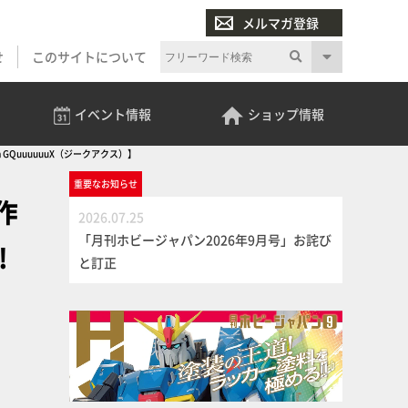
メルマガ登録
せ
このサイトについて
イベント
情報
ショップ
情報
QuuuuuuX（ジークアクス）】
重要な
お知らせ
作
2026.07.25
「月刊ホビージャパン2026年9月号」お詫び
!
と訂正