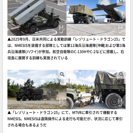
▲2025年9月、日米共同による実動訓練「レゾリュート・ドラゴン25」で
は、NMESISを装備する部隊としては第12海兵沿海連隊(沖縄)および第3海
兵沿海連隊(ハワイ)が参加。航空自衛隊のC-130HやC-2などに搭載し、石
垣島に展開する訓練も実施されている
▲「レゾリュート・ドラゴン25」にて、MTVRに牽引されて機動する
NMESIS。NMESISは遠隔操作による走行も可能だが、状況に応じて牽引
される場合もあるようだ