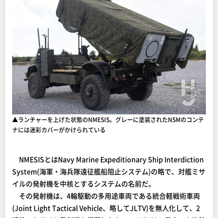
▲ランチャーを上げた状態のNMESIS。グレーに塗装されたNSMのコンテ
ナには迷彩カバーがかけられている
NMESISとはNavy Marine Expeditionary Ship Interdiction
System(海軍・海兵隊遠征艦船阻止システム)の略で、対艦ミサ
イルの発射機を中核とするシステムの名前だ。
その発射機は、4輪駆動の多用途車両である統合軽戦術車両
(Joint Light Tactical Vehicle、略してJLTV)を無人化して、2