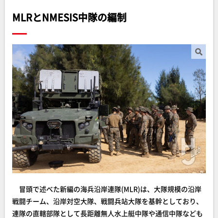
MLRとNMESIS中隊の編制
冒頭で述べた新編の海兵沿岸連隊(MLR)は、大隊規模の沿岸
戦闘チーム、沿岸対空大隊、戦闘兵站大隊を基幹としており、
連隊の直轄部隊として長距離無人水上艇中隊や通信中隊なども