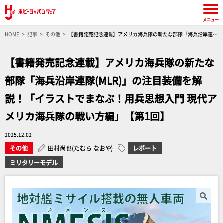
メニュー
HOME
記事
その他
【書籍発売記念連載】アメリカ海兵隊の新たな部隊「海兵沿岸連隊
(MLR)」の注目装備を解説！「イラストでまなぶ！用兵思想入門 現代アメリカ海兵隊の戦い方
編」【第1回】
【書籍発売記念連載】アメリカ海兵隊の新たな
部隊「海兵沿岸連隊(MLR)」の注目装備を解
説！「イラストでまなぶ！用兵思想入門 現代ア
メリカ海兵隊の戦い方編」【第1回】
2025.12.02
その他
田村尚也(たむら なおや)
レポート
ミリタリーモデル