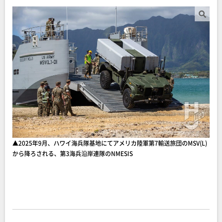
▲2025年9月、ハワイ海兵隊基地にてアメリカ陸軍第7輸送旅団のMSV(L)
から降ろされる、第3海兵沿岸連隊のNMESIS