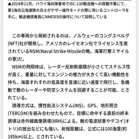
▲2024年11月、ハワイ海兵隊基地でのC-130輸送機への搭載作業にて、
第3海兵沿海連隊の兵士がテザー操作モードの際に用いるコントローラを
手に、輸送機搭乗員にNMESISの操作について説明している
この車両から発射されるのは、ノルウェーのコングスベルグ
(NFT)社が開発し、アメリカのレイセオン社でライセンス生産
されているNSM(Naval Strike Missileの略。海軍打撃ミサイル
の意)だ。
NSMの飛翔体は、レーダー反射断面積が小さくてステルス性
が高く、重量に対してエンジンの推力が大きくて高い機動性を
持ち、海面すれすれの低高度を音速に近い速度で飛行し、急機
動で敵のレーダーや防空システムを回避することが可能、とさ
れている。
誘導方式は、慣性航法システム(INS)、GPS、地形照合
(TERCOM)を組み合わせたもので、目標に命中する直前の終末
誘導は赤外線画像誘導(IIRH)による。敵の電波妨害やデコイ(オ
トリ)の放出などにも強い。射程距離は、公式には100海里(約
185km)以上、とされている。