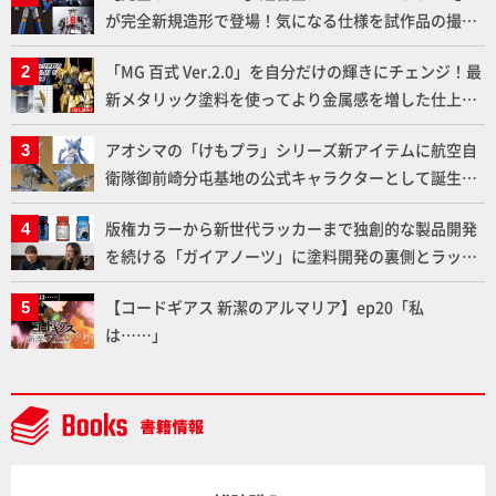
が完全新規造形で登場！気になる仕様を試作品の撮り
下ろしでご紹介!!さらに「大鉄人17」＆「ワンエイ
「MG 百式 Ver.2.0」を自分だけの輝きにチェンジ！最
ト」セット情報もお届け！【超合金の魂】
新メタリック塗料を使ってより金属感を増した仕上が
りに!!【試し読み】
アオシマの「けもプラ」シリーズ新アイテムに航空自
衛隊御前崎分屯基地の公式キャラクターとして誕生し
た「おまねこ」が着任！けもプラ公式サイト限定版と
版権カラーから新世代ラッカーまで独創的な製品開発
通常版の2ラインで発売！
を続ける「ガイアノーツ」に塗料開発の裏側とラッカ
ー塗料の未来についてインタビュー！
【コードギアス 新潔のアルマリア】ep20「私
は……」