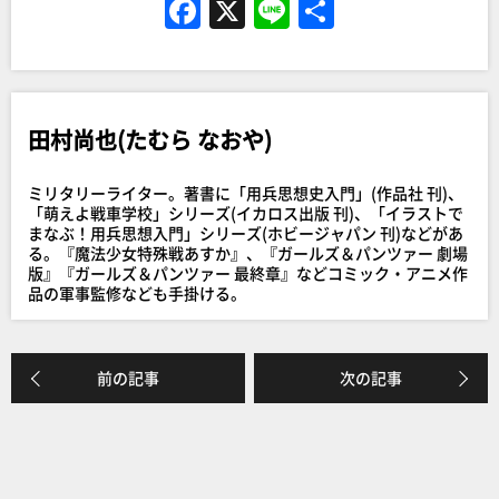
F
X
Li
共
a
n
有
c
e
e
田村尚也(たむら なおや)
b
o
ミリタリーライター。著書に「用兵思想史入門」(作品社 刊)、
o
「萌えよ戦車学校」シリーズ(イカロス出版 刊)、「イラストで
まなぶ！用兵思想入門」シリーズ(ホビージャパン 刊)などがあ
k
る。『魔法少女特殊戦あすか』、『ガールズ＆パンツァー 劇場
版』『ガールズ＆パンツァー 最終章』などコミック・アニメ作
品の軍事監修なども手掛ける。
前の記事
次の記事