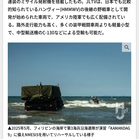
連装のミサイル発射機を搭載したもの。JLTVは、日本でも比較
的知られているハンヴィー(HMMWV)の後継の野戦車として開
発が始められた車両で、アメリカ陸軍でも広く配備されてい
る。路外走行能力も高く、多くの装甲戦闘車両よりも軽量小型
で、中型輸送機のC-130などによる空輸も可能だ。
▲2025年5月、フィリピンの海岸で第3海兵沿海連隊が演習「KAMANDAG
9」に備えNMESISを用いてリハーサルしている様子