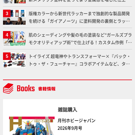
りに!!【試し読み】
版権カラーから新世代ラッカーまで独創的な製品開発
を続ける「ガイアノーツ」に塗料開発の裏側とラッカ
ー塗料の未来についてインタビュー！
肌のシェーディングや髪の毛の塗装など“ガールズプラ
モクオリティアップ術”で仕上げる！カスタム作例「白
騎士ソフィエラ」が完成！【「アルカナディアプラモ
トイライズ 超竜神やトランスフォーマー×『バック・
デルコンテスト」～8月17日（月）11:59まで応募受付
トゥ・ザ・フューチャー』コラボアイテムなど、タカ
中】
ラトミーの注目アイテムをチェック!!【タカラトミー
NEWITEM】
雑誌購入
月刊ホビージャパン
2026年9月号