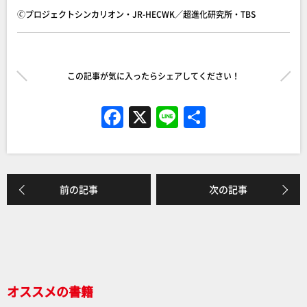
🄫プロジェクトシンカリオン・JR-HECWK／超進化研究所・TBS
この記事が気に入ったらシェアしてください！
F
X
Li
共
a
n
有
c
e
e
前の記事
次の記事
b
o
o
k
オススメの書籍