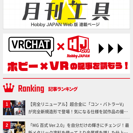
【完全リニューアル】超合金に「コン・バトラーV」
が完全新規造形で登場！気になる仕様を試作品の撮り
下ろしでご紹介!!さらに「大鉄人17」＆「ワンエイ
「MG 百式 Ver.2.0」を自分だけの輝きにチェンジ！最
ト」セット情報もお届け！【超合金の魂】
新メタリック塗料を使ってより金属感を増した仕上が