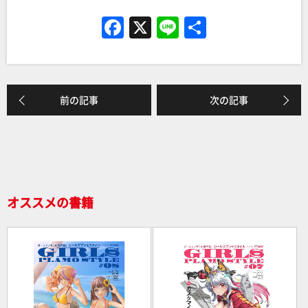
F
X
Li
共
a
n
有
c
e
e
前の記事
次の記事
b
o
o
k
オススメの書籍