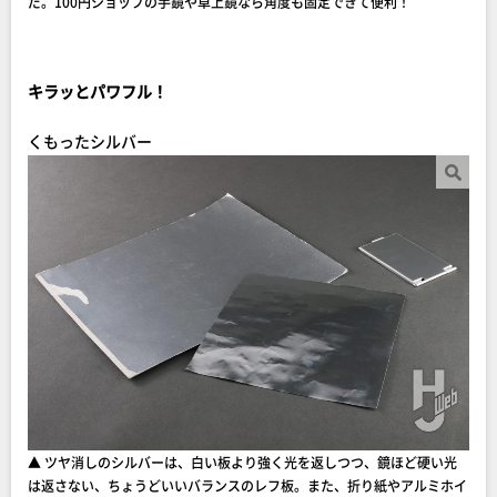
だ。100円ショップの手鏡や卓上鏡なら角度も固定できて便利！
キラッとパワフル！
くもったシルバー
▲ ツヤ消しのシルバーは、白い板より強く光を返しつつ、鏡ほど硬い光
は返さない、ちょうどいいバランスのレフ板。また、折り紙やアルミホイ