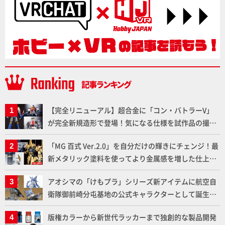
【完全リニューアル】超合金に「コン・バトラーV」
が完全新規造形で登場！気になる仕様を試作品の撮り
下ろしでご紹介!!さらに「大鉄人17」＆「ワンエイ
「MG 百式 Ver.2.0」を自分だけの輝きにチェンジ！最
ト」セット情報もお届け！【超合金の魂】
新メタリック塗料を使ってより金属感を増した仕上が
りに!!【試し読み】
アオシマの「けもプラ」シリーズ新アイテムに航空自
衛隊御前崎分屯基地の公式キャラクターとして誕生し
た「おまねこ」が着任！けもプラ公式サイト限定版と
版権カラーから新世代ラッカーまで独創的な製品開発
通常版の2ラインで発売！