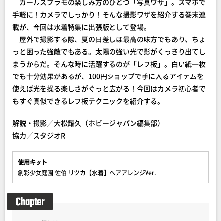
ガールズプラモの楽しみ方のひとつ「写真ワザ」。スマホで
手軽に！カメラでしっかり！そんな撮影ワザを紹介する巻末連
載が、今回は水着特集に出張版として登場。
屋外で撮影する際、夏の日差しは最高の味方でもあり、ちょ
っと困った強敵でもある。太陽の強い光で影がくっきり出てし
まうからだ。そんな時に活躍するのが「レフ板」。白い紙一枚
でも十分効果があるが、100円ショップで手に入るアイテムを
使えば光を操る楽しさがぐっと広がる！今回はカメラ初心者で
もすぐ真似できるレフ板テクニックを紹介する。
解説・撮影／大松耀久（ホビージャパン編集部）
協力／スタジオR
使用キット
創彩少女庭園 佐伯 リツカ【水着】ヘアアレンジVer.