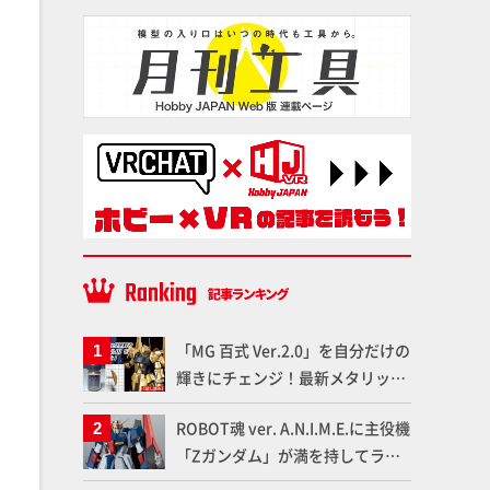
「MG 百式 Ver.2.0」を自分だけの
輝きにチェンジ！最新メタリック
塗料を使ってより金属感を増した
ROBOT魂 ver. A.N.I.M.E.に主役機
仕上がりに!!【試し読み】
「Zガンダム」が満を持してライ
ンナップ！ウェイブライダーへの