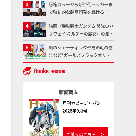
版権カラーから新世代ラッカーま
変形、劇中どおりのプロポーショ
で独創的な製品開発を続ける「ガ
ンを再現【機動戦士Zガンダム】
イアノーツ」に塗料開発の裏側と
映画『機動戦士ガンダム 閃光のハ
ラッカー塗料の未来についてイン
サウェイ キルケーの魔女』の見放
タビュー！
題配信が8月31日（月）よりスタ
肌のシェーディングや髪の毛の塗
ート！Prime Videoで国内独占配
装など“ガールズプラモクオリテ
信
ィアップ術”で仕上げる！カスタ
ム作例「白騎士ソフィエラ」が完
成！【「アルカナディアプラモデ
ルコンテスト」～8月17日（月）
雑誌購入
11:59まで応募受付中】
月刊ホビージャパン
2026年9月号
ご購入はこちら