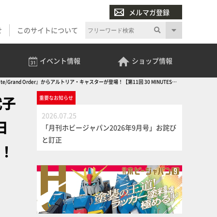
メルマガ登録
せ
このサイトについて
イベント
情報
ショップ
情報
d Order』からアルトリア・キャスターが登場！【第11回 30 MINUTES
代子
重要な
お知らせ
2026.07.25
日
「月刊ホビージャパン2026年9月号」お詫び
と訂正
場！