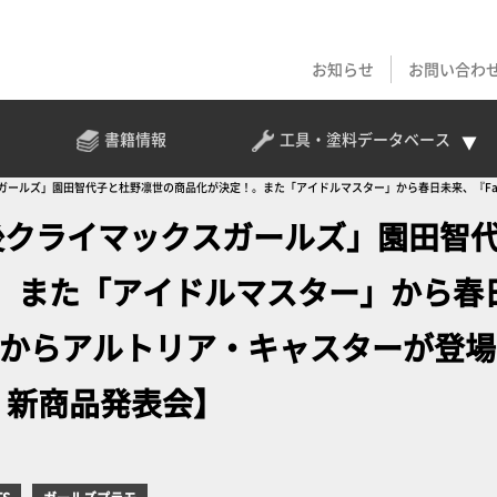
お知らせ
お問い合わ
書籍情報
工具・塗料
データベース
ールズ」園田智代子と杜野凛世の商品化が決定！。また「アイドルマスター」から春日未来、『Fate/Gran
後クライマックスガールズ」園田智
。また「アイドルマスター」から春
rder』からアルトリア・キャスターが登
BEL 新商品発表会】