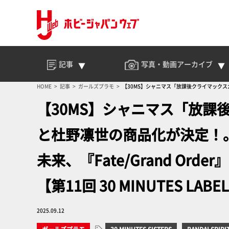
記事
写真・動画
アーカイブ
HOME
記事
ガールズプラモ
【30MS】シャニマス「放課後クライマックスガ
LABEL 新商品発表会】
【30MS】シャニマス「放課
と杜野凛世の商品化が決定！
未来、『Fate/Grand O
【第11回 30 MINUTES LA
2025.09.12