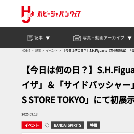
記事
写真・動画
アーカイブ
HOME
記事
イベント
【今日は何の日？】S.H.Figuarts（真骨彫製法） 
【今日は何の日？】S.H.Fig
イザ」＆「サイドバッシャー」が商
S STORE TOKYO」にて
2025.09.13
イベント
BANDAI SPIRITS
特撮