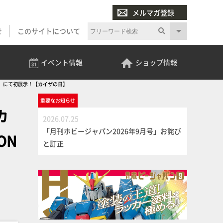
メルマガ登録
せ
このサイトについて
イベント
情報
ショップ
情報
KYO」にて初展示！【カイザの日】
重要な
お知らせ
カ
2026.07.25
「月刊ホビージャパン2026年9月号」お詫び
ON
と訂正