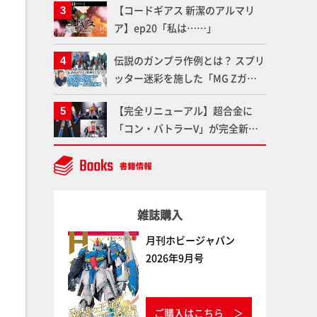
【コードギアス 新潔のアルマリ
聞けないプラモデルの基礎：スジ
ア】ep20「私は……」
彫りとパネルライン】
伝説のガンプラ作例とは？ スプリ
ッター迷彩を施した「MG Zガン
ダム アムロ・レイ仕様機」をMAX
【完全リニューアル】超合金に
渡辺がふたたび塗る!!【試し読
「コン・バトラーV」が完全新規
み】
造形で登場！気になる仕様を試作
品の撮り下ろしでご紹介!!さらに
「大鉄人17」＆「ワンエイト」セ
ット情報もお届け！【超合金の
雑誌購入
魂】
月刊ホビージャパン
2026年9月号
ご購入はこちら