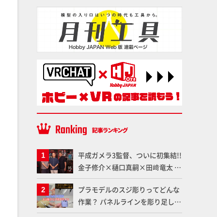
平成ガメラ3監督、ついに初集結!!
金子修介×樋口真嗣×田﨑竜太 4
体のガメラを未来へつなぐ特別鼎
プラモデルのスジ彫りってどんな
談「ガメラ永久保存化プロジェク
作業？ パネルラインを彫り足して
ト FINAL」
作品を映えさせよう！【いまさら