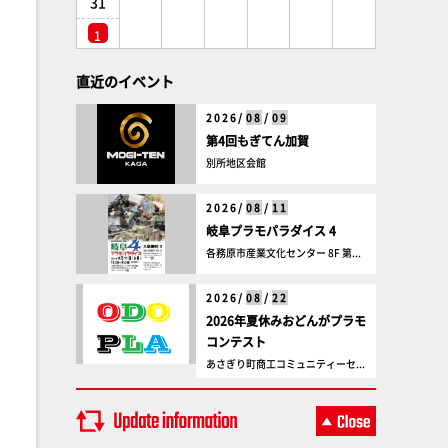
31
1
直近のイベント
2026/
08
/
09
第4回もぎてん加賀
別所地区会館
2026/
08
/
11
岐阜プラモパラダイス 4
各務原市産業文化センター 8F 第...
2026/
08
/
22
2026年夏休みおどんがプラモ
コンテスト
あさぎり町商工コミュニティーセ...