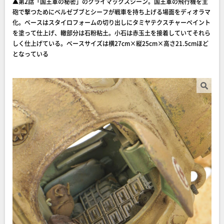
▲第2話「国王軍の秘密」のクライマックスシーン。国王軍の飛行機を主
砲で撃つためにベルゼブブとシーフが戦車を持ち上げる場面をディオラマ
化。ベースはスタイロフォームの切り出しにタミヤテクスチャーペイント
を塗って仕上げ、轍部分は石粉粘土。小石は赤玉土を接着していてそれら
しく仕上げている。ベースサイズは横27cm×縦25cm×高さ21.5cmほど
となっている