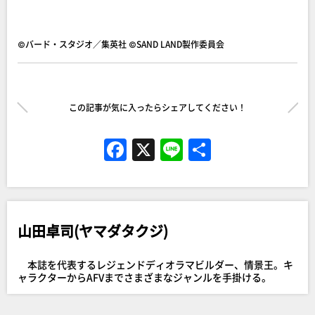
©バード・スタジオ／集英社 ©SAND LAND製作委員会
この記事が気に入ったらシェアしてください！
F
X
Li
共
a
n
有
c
e
e
山田卓司(ヤマダタクジ)
b
o
本誌を代表するレジェンドディオラマビルダー、情景王。キ
o
ャラクターからAFVまでさまざまなジャンルを手掛ける。
k