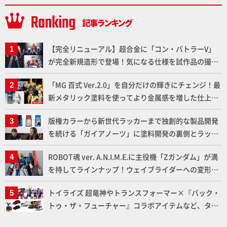
【完全リニューアル】超合金に「コン・バトラーV」
が完全新規造形で登場！気になる仕様を試作品の撮り
下ろしでご紹介!!さらに「大鉄人17」＆「ワンエイ
「MG 百式 Ver.2.0」を自分だけの輝きにチェンジ！最
ト」セット情報もお届け！【超合金の魂】
新メタリック塗料を使ってより金属感を増した仕上が
りに!!【試し読み】
版権カラーから新世代ラッカーまで独創的な製品開発
を続ける「ガイアノーツ」に塗料開発の裏側とラッカ
ー塗料の未来についてインタビュー！
ROBOT魂 ver. A.N.I.M.E.に主役機「Zガンダム」が満
を持してラインナップ！ウェイブライダーへの変形、
劇中どおりのプロポーションを再現【機動戦士Zガン
トイライズ 超竜神やトランスフォーマー×『バック・
ダム】
トゥ・ザ・フューチャー』コラボアイテムなど、タカ
ラトミーの注目アイテムをチェック!!【タカラトミー