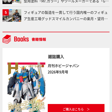
型用塗料「Mr.カラー」やツールメーカーである「GSI
クレオス」が語るラッカー塗料の未来とは？
フィギュアの製造を一貫して行う国内唯一のフィギュ
ア生産工場グッドスマイルカンパニーの楽月・望月工
場に突撃！谷本工場長へのインタビューと『PLAMAX
AAAヴンダー』の続報も！
雑誌購入
月刊ホビージャパン
2026年9月号
ご購入はこちら