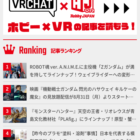
ROBOT魂 ver. A.N.I.M.E.に主役機「Zガンダム」が満
を持してラインナップ！ウェイブライダーへの変形、
劇中どおりのプロポーションを再現【機動戦士Zガン
映画『機動戦士ガンダム 閃光のハサウェイ キルケーの
ダム】
魔女』の見放題配信が8月31日（月）よりスタート！
Prime Videoで国内独占配信
『モンスターハンター』天空の王者・リオレウスが青
島文化教材社「PLAfig.」にラインナップ！原型・蟹蟲
修造氏の彩色作例で超ハイディテールかつ躍動感に満
【昨今のプラモ“塗料・溶剤”事情】日本を代表する模
ちた造形をチェック