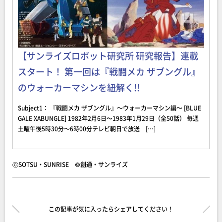
【サンライズロボット研究所 研究報告】連載
スタート！ 第一回は『戦闘メカ ザブングル』
のウォーカーマシンを紐解く!!
Subject1： 『戦闘メカ ザブングル』～ウォーカーマシン編～ [BLUE
GALE XABUNGLE] 1982年2月6日～1983年1月29日（全50話） 毎週
土曜午後5時30分～6時00分テレビ朝日で放送 […]
ⓒSOTSU・SUNRISE ©創通・サンライズ
この記事が気に入ったらシェアしてください！