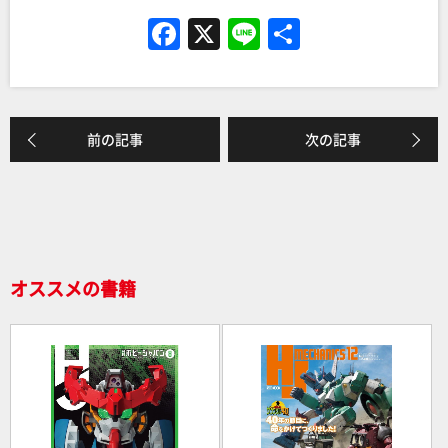
F
X
Li
共
a
n
有
c
e
e
前の記事
次の記事
b
o
o
k
オススメの書籍