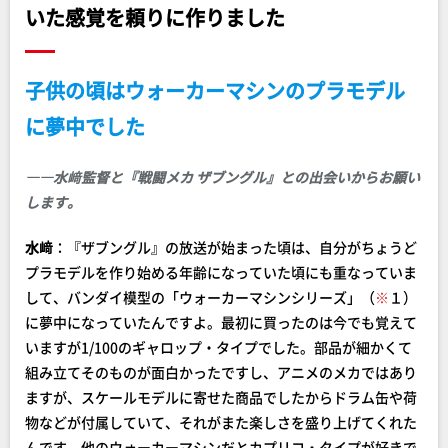
いた感覚を頼りに作りました
子供の頃はウォーカーマシンのプラモデル
に夢中でした
――水﨑監督と『戦闘メカ ザブングル』との出会いからお願い
します。
水﨑
：『ザブングル』の放送が始まった頃は、自分がちょうど
プラモデルを作り始める年齢になっていた頃にも重なっていま
して、バンダイ模型の「ウォーカーマシンシリーズ」（
※
１）
に夢中になっていたんですよ。最初に買ったのは今でも覚えて
いますが1/100のギャロップ・タイプでした。部品が細かくて
組み立てそのものが面白かったですし、アニメのメカではあり
ますが、スケールモデルに寄せた商品でしたからドラム缶や荷
物などが付属していて、それがまた楽しさを盛り上げてくれた
んです。他のウォーカーマシンだとカプリコ・タイプが好きで