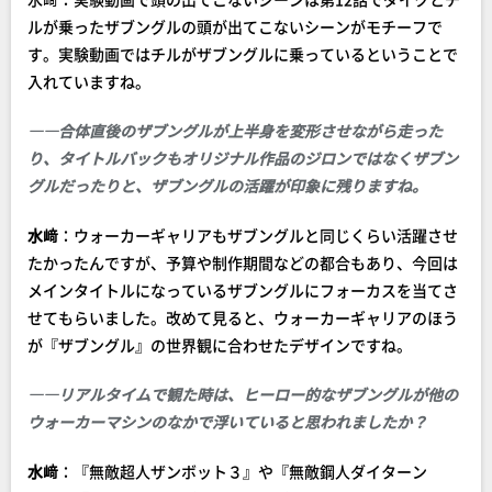
ルが乗ったザブングルの頭が出てこないシーンがモチーフで
す。実験動画ではチルがザブングルに乗っているということで
入れていますね。
――合体直後のザブングルが上半身を変形させながら走った
り、タイトルバックもオリジナル作品のジロンではなくザブン
グルだったりと、ザブングルの活躍が印象に残りますね。
水﨑
：ウォーカーギャリアもザブングルと同じくらい活躍させ
たかったんですが、予算や制作期間などの都合もあり、今回は
メインタイトルになっているザブングルにフォーカスを当てさ
せてもらいました。改めて見ると、ウォーカーギャリアのほう
が『ザブングル』の世界観に合わせたデザインですね。
――リアルタイムで観た時は、ヒーロー的なザブングルが他の
ウォーカーマシンのなかで浮いていると思われましたか？
水﨑
：『無敵超人ザンボット３』や『無敵鋼人ダイターン