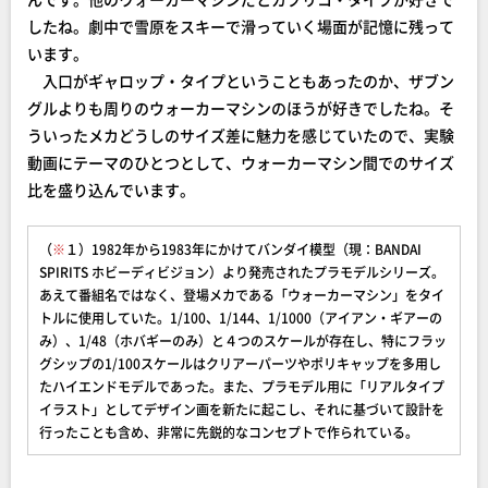
したね。劇中で雪原をスキーで滑っていく場面が記憶に残って
います。
入口がギャロップ・タイプということもあったのか、ザブン
グルよりも周りのウォーカーマシンのほうが好きでしたね。そ
ういったメカどうしのサイズ差に魅力を感じていたので、実験
動画にテーマのひとつとして、ウォーカーマシン間でのサイズ
比を盛り込んでいます。
（
※
１）1982年から1983年にかけてバンダイ模型（現：BANDAI
SPIRITS ホビーディビジョン）より発売されたプラモデルシリーズ。
あえて番組名ではなく、登場メカである「ウォーカーマシン」をタイ
トルに使用していた。1/100、1/144、1/1000（アイアン・ギアーの
み）、1/48（ホバギーのみ）と４つのスケールが存在し、特にフラッ
グシップの1/100スケールはクリアーパーツやポリキャップを多用し
たハイエンドモデルであった。また、プラモデル用に「リアルタイプ
イラスト」としてデザイン画を新たに起こし、それに基づいて設計を
行ったことも含め、非常に先鋭的なコンセプトで作られている。