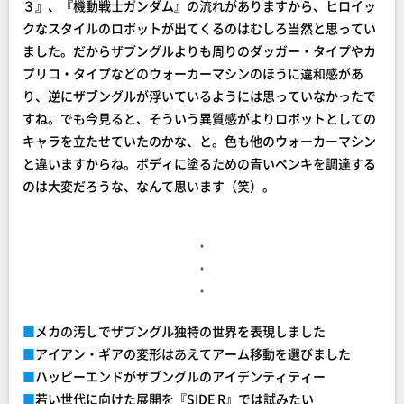
３』、『機動戦士ガンダム』の流れがありますから、ヒロイッ
クなスタイルのロボットが出てくるのはむしろ当然と思ってい
ました。だからザブングルよりも周りのダッガー・タイプやカ
プリコ・タイプなどのウォーカーマシンのほうに違和感があ
り、逆にザブングルが浮いているようには思っていなかったで
すね。でも今見ると、そういう異質感がよりロボットとしての
キャラを立たせていたのかな、と。色も他のウォーカーマシン
と違いますからね。ボディに塗るための青いペンキを調達する
のは大変だろうな、なんて思います（笑）。
・
・
・
■
メカの汚しでザブングル独特の世界を表現しました
■
アイアン・ギアの変形はあえてアーム移動を選びました
■
ハッピーエンドがザブングルのアイデンティティー
■
若い世代に向けた展開を『SIDE R』では試みたい