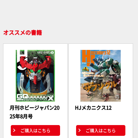
o
o
k
オススメの書籍
月刊ホビージャパン20
HJメカニクス12
25年8月号
ご購入はこちら
ご購入はこちら