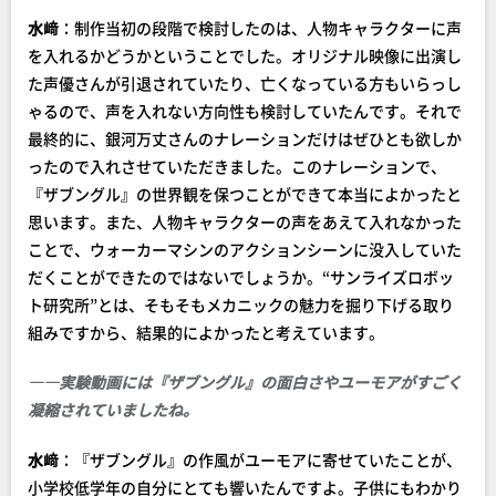
水﨑
：制作当初の段階で検討したのは、人物キャラクターに声
を入れるかどうかということでした。オリジナル映像に出演し
た声優さんが引退されていたり、亡くなっている方もいらっし
ゃるので、声を入れない方向性も検討していたんです。それで
最終的に、銀河万丈さんのナレーションだけはぜひとも欲しか
ったので入れさせていただきました。このナレーションで、
『ザブングル』の世界観を保つことができて本当によかったと
思います。また、人物キャラクターの声をあえて入れなかった
ことで、ウォーカーマシンのアクションシーンに没入していた
だくことができたのではないでしょうか。“サンライズロボッ
ト研究所”とは、そもそもメカニックの魅力を掘り下げる取り
組みですから、結果的によかったと考えています。
――実験動画には『ザブングル』の面白さやユーモアがすごく
凝縮されていましたね。
水﨑
：『ザブングル』の作風がユーモアに寄せていたことが、
小学校低学年の自分にとても響いたんですよ。子供にもわかり