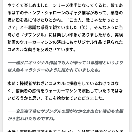
やすくて楽しめました。シリーズ後半になってくると、敵であ
るはずのティンプ・シャローンのギャグ描写があって、葉巻の
吸い殻を鼻に付けたりとかね。「この人、敵じゃなかったっ
け？」と不思議な感覚で観ていました（笑）。そんなふうに当
時から『ザブングル』には楽しい印象がありましたから、実験
動画のウォーカーマシンの演出にもオリジナル作品で見られた
コミカルな動きを反映させています。
――確かにオリジナル作品でも人が乗っている機械というより
は人物キャラクターのように描かれていましたね。
水﨑：操縦者がわざとコミカルに操縦をしているわけではな
く、搭乗者の感情をウォーカーマシンで演出していたのではな
いだろうかと思い、そこを拾わせていただきました。
――変形完了後にザブングルの頭がなかなか出ない演出も本編
から拾われたものですね。
水﨑：実験動画で頭の出てこないシーンは第12話でダイクとチ