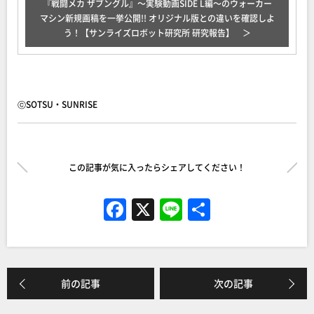
『戦闘メカ ザブングル』～実験動画SIDE L編～のウォーカー
マシン新規画稿を一挙公開!! オリジナル版との違いを確認しよ
う！【サンライズロボット研究所 研究報告】
ⓒSOTSU・SUNRISE
この記事が気に入ったらシェアしてください！
F
X
Li
共
a
n
有
c
e
e
前の記事
次の記事
b