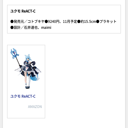
ユクモ ReACT-C
●発売元／コトブキヤ●9240円、11月予定●約15.5cm●プラキット
●設計／石井達也、maimi
ユクモ ReACT-C
AMAZON