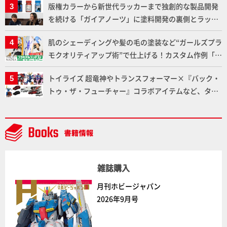
版権カラーから新世代ラッカーまで独創的な製品開発
ト」セット情報もお届け！【超合金の魂】
を続ける「ガイアノーツ」に塗料開発の裏側とラッカ
ー塗料の未来についてインタビュー！
肌のシェーディングや髪の毛の塗装など“ガールズプラ
モクオリティアップ術”で仕上げる！カスタム作例「白
騎士ソフィエラ」が完成！【「アルカナディアプラモ
トイライズ 超竜神やトランスフォーマー×『バック・
デルコンテスト」～8月17日（月）11:59まで応募受付
トゥ・ザ・フューチャー』コラボアイテムなど、タカ
中】
ラトミーの注目アイテムをチェック!!【タカラトミー
NEWITEM】
雑誌購入
月刊ホビージャパン
2026年9月号