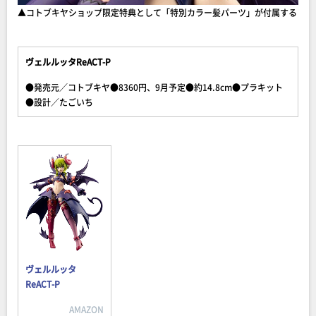
▲コトブキヤショップ限定特典として「特別カラー髪パーツ」が付属する
ヴェルルッタReACT-P
●発売元／コトブキヤ●8360円、9月予定●約14.8cm●プラキット
●設計／たごいち
ヴェルルッタ
ReACT-P
AMAZON