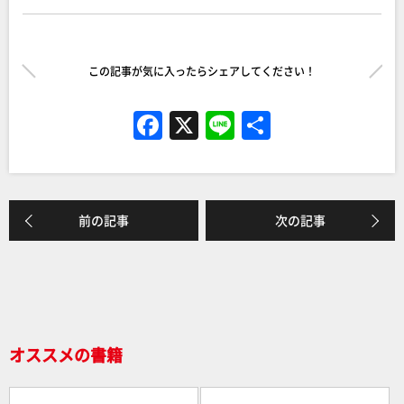
この記事が気に入ったらシェアしてください！
F
X
Li
共
a
n
有
c
e
e
前の記事
次の記事
b
o
o
k
オススメの書籍