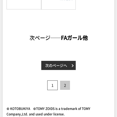
次ページ──
FAガール他
次のページへ
1
2
© KOTOBUKIYA ©TOMY ZOIDS is a trademark of TOMY
Company,Ltd. and used under license.