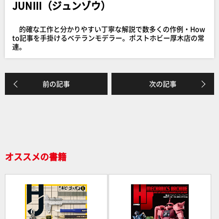
JUNⅢ（ジュンゾウ）
b
o
的確な工作と分かりやすい丁寧な解説で数多くの作例・How
o
to記事を手掛けるベテランモデラー。ポストホビー厚木店の常
連。
k
前の記事
次の記事
オススメの書籍