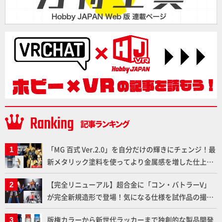
「MG 百式 Ver.2.0」を自分だけの輝きにチェンジ！最
新メタリック塗料を使ってより金属感を増した仕上が
りに!!【試し読み】
【完全リニューアル】超合金に「コン・バトラーV」
が完全新規造形で登場！気になる仕様を試作品の撮り
下ろしでご紹介!!さらに「大鉄人17」＆「ワンエイ
版権カラーから新世代ラッカーまで独創的な製品開発
ト」セット情報もお届け！【超合金の魂】