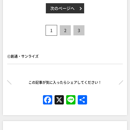
次のページへ
1
2
3
ⓒ創通・サンライズ
この記事が気に入ったらシェアしてください！
F
X
Li
共
a
n
有
c
e
e