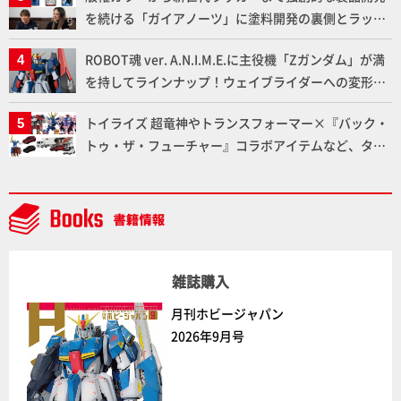
を続ける「ガイアノーツ」に塗料開発の裏側とラッカ
ー塗料の未来についてインタビュー！
ROBOT魂 ver. A.N.I.M.E.に主役機「Zガンダム」が満
を持してラインナップ！ウェイブライダーへの変形、
劇中どおりのプロポーションを再現【機動戦士Zガン
トイライズ 超竜神やトランスフォーマー×『バック・
ダム】
トゥ・ザ・フューチャー』コラボアイテムなど、タカ
ラトミーの注目アイテムをチェック!!【タカラトミー
NEWITEM】
雑誌購入
月刊ホビージャパン
2026年9月号