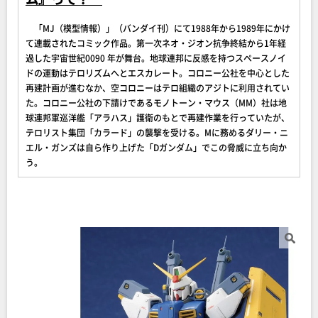
「MJ（模型情報）」（バンダイ刊）にて1988年から1989年にかけ
て連載されたコミック作品。第一次ネオ・ジオン抗争終結から1年経
過した宇宙世紀0090 年が舞台。地球連邦に反感を持つスペースノイ
ドの運動はテロリズムへとエスカレート。コロニー公社を中心とした
再建計画が進むなか、空コロニーはテロ組織のアジトに利用されてい
た。コロニー公社の下請けであるモノトーン・マウス（MM）社は地
球連邦軍巡洋艦「アラハス」護衛のもとで再建作業を行っていたが、
テロリスト集団「カラード」の襲撃を受ける。Mに務めるダリー・ニ
エル・ガンズは自ら作り上げた「Dガンダム」でこの脅威に立ち向か
う。