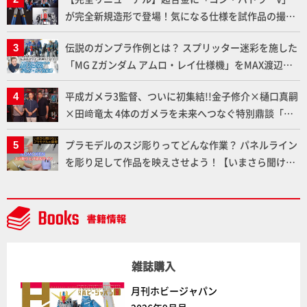
が完全新規造形で登場！気になる仕様を試作品の撮り
下ろしでご紹介!!さらに「大鉄人17」＆「ワンエイ
伝説のガンプラ作例とは？ スプリッター迷彩を施した
ト」セット情報もお届け！【超合金の魂】
「MG Zガンダム アムロ・レイ仕様機」をMAX渡辺が
ふたたび塗る!!【試し読み】
平成ガメラ3監督、ついに初集結!!金子修介×樋口真嗣
×田﨑竜太 4体のガメラを未来へつなぐ特別鼎談「ガ
メラ永久保存化プロジェクト FINAL」
プラモデルのスジ彫りってどんな作業？ パネルライン
を彫り足して作品を映えさせよう！【いまさら聞けな
いプラモデルの基礎：スジ彫りとパネルライン】
雑誌購入
月刊ホビージャパン