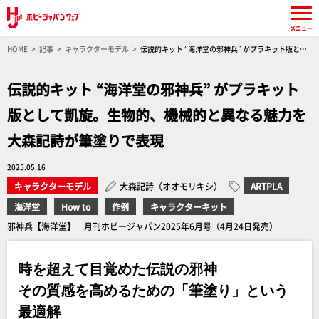
メニュー
HOME
記事
キャラクターモデル
伝説的キット “海洋堂の邪神兵” がプラキット版とし
て凱旋。生物的、機械的と異なる魅力を大森記詩が筆塗りで表現
伝説的キット “海洋堂の邪神兵” がプラキット
版として凱旋。生物的、機械的と異なる魅力を
大森記詩が筆塗りで表現
2025.05.16
キャラクターモデル
大森記詩（オオモリキシ）
ARTPLA
海洋堂
How to
作例
キャラクターキット
邪神兵【海洋堂】 月刊ホビージャパン2025年6月号（4月24日発売）
時を超えて目覚めた伝説の邪神
その質感を高めるための「筆塗り」という
最適解