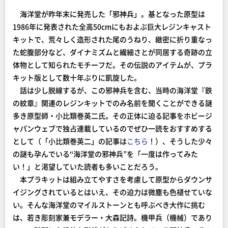
海洋堂が昨年末に発売した「邪神兵」。基となった原型は
1986年に発表された全高50cmにもおよぶ巨大レジンキャスト
キットで、荒々しく造形された尾のうねり、緻密に折り重なっ
た蛇腹部分など、ダイナミズムと繊細さとが同居する奇跡の立
体物として知られたモチーフだ。その伝説のアイテムが、プラ
キット版として数十年ぶりに凱旋した。
話は少し脱線するが、この邪神兵を含む、当時の海洋堂『鉄
の紋章』関連のレジンキットでのみ名前を聞くことができる謎
多き原型師・小比類巻英二氏。その正体に迫る記事をホビージ
ャパンウェブで独占連載しているのでぜひ一読をおすすめする
として（「小比類巻英二」の記事は
こちら
！）、そうした少々
の謎も孕んでいる“海洋堂の邪神兵”を「一度は作ってみた
い！」と渇望していた読者も多いことだろう。
本プラキットは組み立てやすさを考慮して原型からダウンサ
イジングされているとはいえ、その迫力は微塵も色褪せていな
い。そんな海洋堂のマイルストーンとも呼ぶべき大作に挑む
は、若き彫刻家兼モデラー・大森記詩。機甲兵（機械）であり