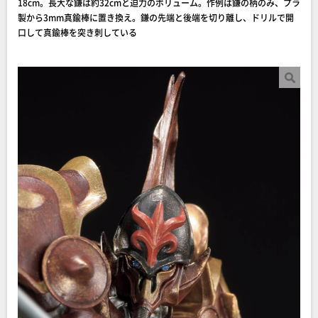
18cm。長大な鎌は約32cmと迫力のボリューム。作例は鎌の柄のみ、プラ
製から3mm真鍮棒に置き換え。鎌の先端と後端を切り離し、ドリルで開
口して真鍮棒を突き刺している