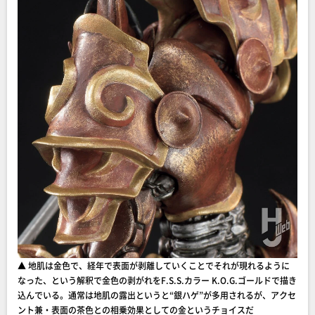
▲ 地肌は金色で、経年で表面が剥離していくことでそれが現れるように
なった、という解釈で金色の剥がれをF.S.S.カラー K.O.G.ゴールドで描き
込んでいる。通常は地肌の露出というと“銀ハゲ”が多用されるが、アクセ
ント兼・表面の茶色との相乗効果としての金というチョイスだ