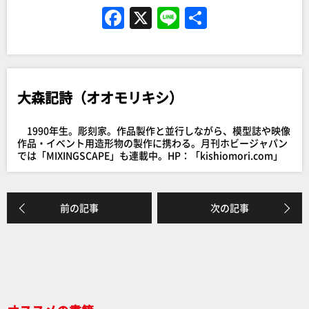
F
X
Li
共
a
n
有
c
e
e
大森記詩（オオモリキシ）
b
o
1990年生。彫刻家。作品製作と並行しながら、模型誌や映像
o
作品・イベント用造形物の製作に携わる。月刊ホビージャパン
では「MIXINGSCAPE」も連載中。HP：「kishiomori.com」
k
前の記事
次の記事