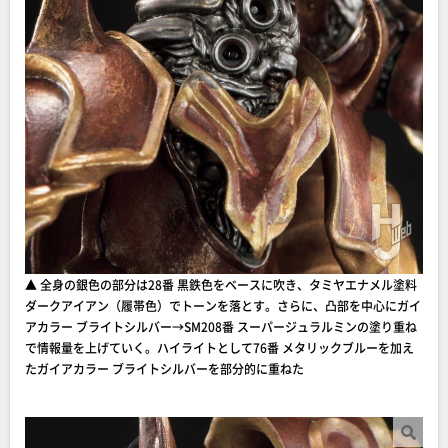
▲ 全身の銀色の部分は28番 黒鉄色をベースに吹き、タミヤエナメル塗料
ダークアイアン（履帯色）でトーンを落とす。さらに、凸部を中心にガイ
アカラー ブライトシルバー→SM208番 スーパージュラルミンの塗り重ね
で情報量を上げていく。ハイライトとして76番 メタリックブルーを加え
たガイアカラー ブライトシルバーを部分的に重ねた