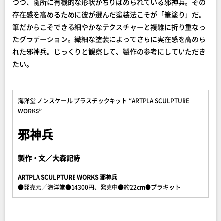
つつ、随所に有機的な形状がちりばめられている邪神兵。その
存在感を高めるために彼が選んだ塗装法こそが「筆塗り」だ。
筆だからこそできる細やかなテクスチャーと複雑に折り重なっ
たグラデーション。繊細な塗装によってさらに実在感を高めら
れた邪神兵。じっくりと観察して、製作の参考にしていただき
たい。
海洋堂 ノンスケール プラスチックキット “ARTPLA SCULPTURE
WORKS”
邪神兵
製作・文／大森記詩
ARTPLA SCULPTURE WORKS 邪神兵
●発売元／海洋堂●14300円、発売中●約22cm●プラキット