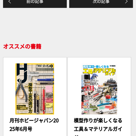
前の記事
次の記事
b
o
o
k
オススメの書籍
月刊ホビージャパン20
模型作りが楽しくなる
25年6月号
工具＆マテリアルガイ