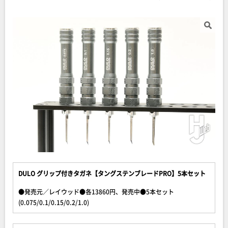
DULO グリップ付きタガネ【タングステンブレードPRO】5本セット
●発売元／レイウッド●各13860円、発売中●5本セット
(0.075/0.1/0.15/0.2/1.0)