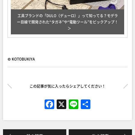
工具ブランドの「DULO（デューロ）」って知ってる？モデラ
ー目線で開発された“タガネ”や“電動ツール”をピックアップ！
© KOTOBUKIYA
この記事が気に入ったらシェアしてください！
F
X
Li
共
a
n
有
c
e
e