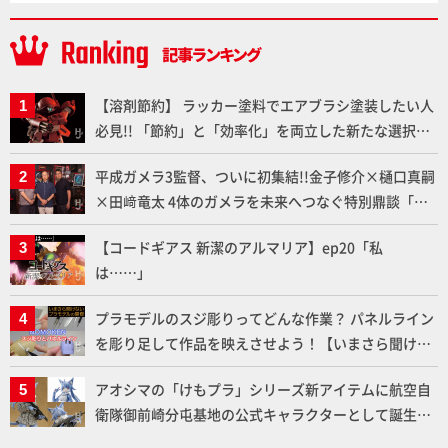
【溶剤節約】 ラッカー塗料でエアブラシ塗装したい人
必見!! 「節約」と「効率化」を両立した新たな選択肢
「カートリッジ式エアーブラシ FLYER-SR2」の使い心
平成ガメラ3監督、ついに初集結!!金子修介×樋口真嗣
地を「HG ブルーティッシュドッグ」で検証！
×田﨑竜太 4体のガメラを未来へつなぐ特別鼎談「ガ
メラ永久保存化プロジェクト FINAL」
【コードギアス 新潔のアルマリア】ep20「私
は……」
プラモデルのスジ彫りってどんな作業？ パネルライン
を彫り足して作品を映えさせよう！【いまさら聞けな
いプラモデルの基礎：スジ彫りとパネルライン】
アオシマの「けもプラ」シリーズ新アイテムに航空自
衛隊御前崎分屯基地の公式キャラクターとして誕生し
た「おまねこ」が着任！けもプラ公式サイト限定版と