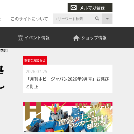
メルマガ登録
せ
このサイトについて
イベント
情報
ショップ
情報
る空間】
重要な
お知らせ
基
2026.07.25
「月刊ホビージャパン2026年9月号」お詫び
し
と訂正