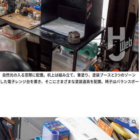
、自然光の入る窓際に配置。机上は組み立て、筆塗り、塗装ブースと3つのゾーン
した電子レンジ台を置き、そこにさまざまな塗装道具を配置。椅子はバランスボー