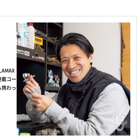
AMAX
連載コー
も携わっ