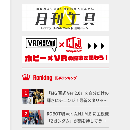
「MG 百式 Ver.2.0」を自分だけの
輝きにチェンジ！最新メタリック
塗料を使ってより金属感を増した
ROBOT魂 ver. A.N.I.M.E.に主役機
仕上がりに!!【試し読み】
「Zガンダム」が満を持してライ
ンナップ！ウェイブライダーへの