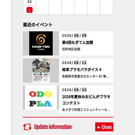
31
1
直近のイベント
2026/
08
/
09
第4回もぎてん加賀
別所地区会館
2026/
08
/
11
岐阜プラモパラダイス 4
各務原市産業文化センター 8F 第...
2026/
08
/
22
2026年夏休みおどんがプラモ
コンテスト
あさぎり町商工コミュニティーセ...