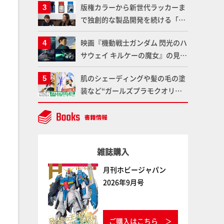
版権カラーから新世代ラッカーま
変形、劇中どおりのプロポーショ
で独創的な製品開発を続ける「ガ
ンを再現【機動戦士Zガンダム】
イアノーツ」に塗料開発の裏側と
映画『機動戦士ガンダム 閃光のハ
ラッカー塗料の未来についてイン
サウェイ キルケーの魔女』の見放
タビュー！
題配信が8月31日（月）よりスタ
肌のシェーディングや髪の毛の塗
ート！Prime Videoで国内独占配
装など“ガールズプラモクオリテ
信
ィアップ術”で仕上げる！カスタ
ム作例「白騎士ソフィエラ」が完
成！【「アルカナディアプラモデ
ルコンテスト」～8月17日（月）
雑誌購入
11:59まで応募受付中】
月刊ホビージャパン
2026年9月号
ご購入はこちら