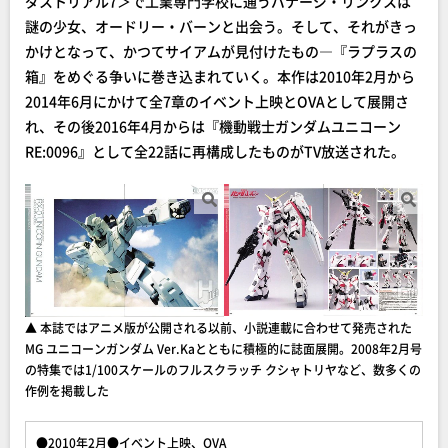
ダストリアル7＞で工業専門学校に通うバナージ・リンクスは
謎の少女、オードリー・バーンと出会う。そして、それがきっ
かけとなって、かつてサイアムが見付けたもの―『ラプラスの
箱』をめぐる争いに巻き込まれていく。本作は2010年2月から
2014年6月にかけて全7章のイベント上映とOVAとして展開さ
れ、その後2016年4月からは『機動戦士ガンダムユニコーン
RE:0096』として全22話に再構成したものがTV放送された。
▲ 本誌ではアニメ版が公開される以前、小説連載に合わせて発売された
MG ユニコーンガンダム Ver.Kaとともに積極的に誌面展開。2008年2月号
の特集では1/100スケールのフルスクラッチ クシャトリヤなど、数多くの
作例を掲載した
●2010年2月●イベント上映、OVA