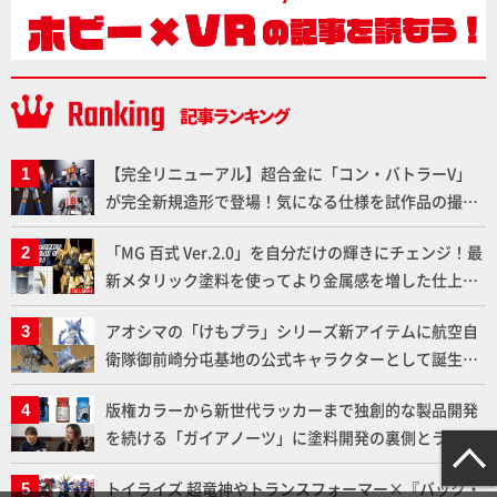
【完全リニューアル】超合金に「コン・バトラーV」
が完全新規造形で登場！気になる仕様を試作品の撮り
下ろしでご紹介!!さらに「大鉄人17」＆「ワンエイ
「MG 百式 Ver.2.0」を自分だけの輝きにチェンジ！最
ト」セット情報もお届け！【超合金の魂】
新メタリック塗料を使ってより金属感を増した仕上が
りに!!【試し読み】
アオシマの「けもプラ」シリーズ新アイテムに航空自
衛隊御前崎分屯基地の公式キャラクターとして誕生し
た「おまねこ」が着任！けもプラ公式サイト限定版と
版権カラーから新世代ラッカーまで独創的な製品開発
通常版の2ラインで発売！
を続ける「ガイアノーツ」に塗料開発の裏側とラッカ
ー塗料の未来についてインタビュー！
トイライズ 超竜神やトランスフォーマー×『バック・