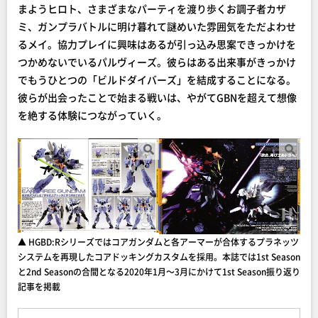
まようヒロト、さまざまなパーティを渡り歩くお調子者カザ
ミ、ガンプラバトルに明け暮れて謎めいた雰囲気をただよわせ
るメイ。協力プレイに興味はあるが引っ込み思案できっかけを
つかめないでいるパルヴィーズ。彼らはある出来事がきっかけ
でもうひとつの「ビルドダイバーズ」を結成することになる。
彼らが出会ったことで始まる戦いは、やがてGBNを超えて想像
を絶する体験につながっていく。
▲ HGBD:Rシリーズではコアガンダムと各アーマーが合体するプラネッツ
システムを再現したコアドッキングカスタムを採用。本誌では1st Season
と2nd Seasonの合間となる2020年1月～3月にかけて1st Season振り返り
記事を掲載