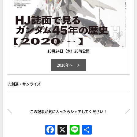
10月24日（木）20時公開
2020年～
ⓒ創通・サンライズ
この記事が気に入ったらシェアしてください！
F
X
Li
共