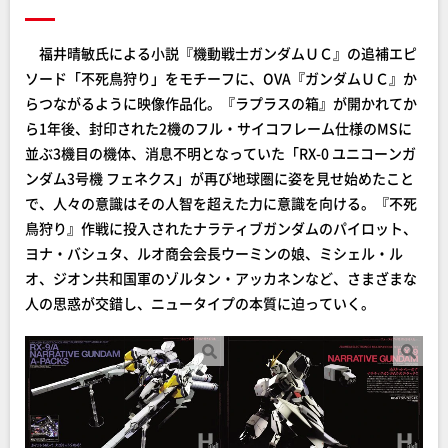
福井晴敏氏による小説『機動戦士ガンダムＵＣ』の追補エピ
ソード「不死鳥狩り」をモチーフに、OVA『ガンダムＵＣ』か
らつながるように映像作品化。『ラプラスの箱』が開かれてか
ら1年後、封印された2機のフル・サイコフレーム仕様のMSに
並ぶ3機目の機体、消息不明となっていた「RX-0 ユニコーンガ
ンダム3号機 フェネクス」が再び地球圏に姿を見せ始めたこと
で、人々の意識はその人智を超えた力に意識を向ける。『不死
鳥狩り』作戦に投入されたナラティブガンダムのパイロット、
ヨナ・バシュタ、ルオ商会会長ウーミンの娘、ミシェル・ル
オ、ジオン共和国軍のゾルタン・アッカネンなど、さまざまな
人の思惑が交錯し、ニュータイプの本質に迫っていく。