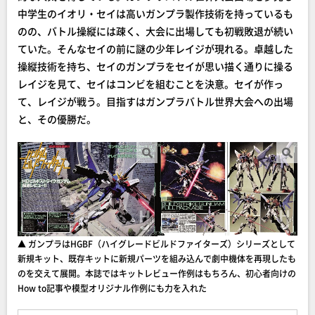
中学生のイオリ・セイは高いガンプラ製作技術を持っているも
のの、バトル操縦には疎く、大会に出場しても初戦敗退が続い
ていた。そんなセイの前に謎の少年レイジが現れる。卓越した
操縦技術を持ち、セイのガンプラをセイが思い描く通りに操る
レイジを見て、セイはコンビを組むことを決意。セイが作っ
て、レイジが戦う。目指すはガンプラバトル世界大会への出場
と、その優勝だ。
▲ ガンプラはHGBF（ハイグレードビルドファイターズ）シリーズとして
新規キット、既存キットに新規パーツを組み込んで劇中機体を再現したも
のを交えて展開。本誌ではキットレビュー作例はもちろん、初心者向けの
How to記事や模型オリジナル作例にも力を入れた