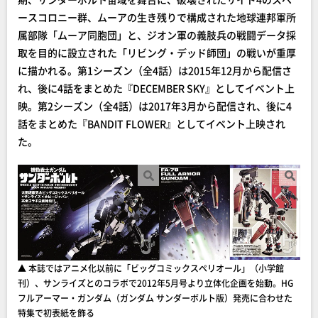
ースコロニー群、ムーアの生き残りで構成された地球連邦軍所
属部隊「ムーア同胞団」と、ジオン軍の義肢兵の戦闘データ採
取を目的に設立された「リビング・デッド師団」の戦いが重厚
に描かれる。第1シーズン（全4話）は2015年12月から配信さ
れ、後に4話をまとめた『DECEMBER SKY』としてイベント上
映。第2シーズン（全4話）は2017年3月から配信され、後に4
話をまとめた『BANDIT FLOWER』としてイベント上映され
た。
▲ 本誌ではアニメ化以前に「ビッグコミックスペリオール」（小学館
刊）、サンライズとのコラボで2012年5月号より立体化企画を始動。HG
フルアーマー・ガンダム（ガンダム サンダーボルト版）発売に合わせた
特集で初表紙を飾る