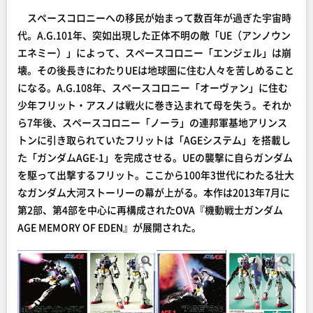
スペースコロニーへの移民が始まって数百年が過ぎた宇宙時
代。A.G.101年、突如出現した正体不明の敵「UE（アンノウン
エネミー）」によって、スペースコロニー「エンジェル」は崩
壊。その後長きにわたりUEは地球圏に住む人々を苦しめること
になる。A.G.108年、スペースコロニー「オーヴァン」に住む
少年フリット・アスノは戦火に巻き込まれて母を失う。それか
ら7年後、スペースコロニー「ノーラ」の連邦軍基地アリンス
トンに引き取られていたフリットは「AGEシステム」を搭載し
た「ガンダムAGE-1」を完成させる。UEの襲撃に自らガンダム
を駆って出撃するフリット。ここから100年3世代にわたる壮大
なガンダム大河ストーリーの幕が上がる。本作は2013年7月に
第2部、第4部を中心に再構成されたOVA『機動戦士ガンダム
AGE MEMORY OF EDEN』が展開された。