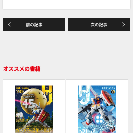
a
n
有
c
e
e
前の記事
次の記事
b
o
o
k
オススメの書籍