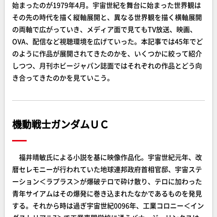
始まったのが1979年4月。宇宙世紀を舞台に始まった世界観は
その先の時代を描く縦軸展開と、異なる世界観を描く横軸展開
の両軸で広がっていき、メディア面で見てもTV放送、映画、
OVA、配信など視聴環境を広げていった。本記事では45年でど
のように作品が展開されてきたのかを、いくつかに絞って紹介
しつつ、月刊ホビージャパン誌面ではそれぞれの作品とどう向
き合ってきたのかを見ていこう。
機動戦士ガンダムＵＣ
福井晴敏氏による小説を基に映像作品化。宇宙世紀元年、改
暦セレモニーが行われていた地球連邦政府首相官邸、宇宙ステ
ーション＜ラプラス＞が爆破テロで砕け散り、テロに加わった
青年サイアムはその爆発に巻き込まれたなかであるものを発見
する。それから時は過ぎ宇宙世紀0096年、工業コロニー＜イン