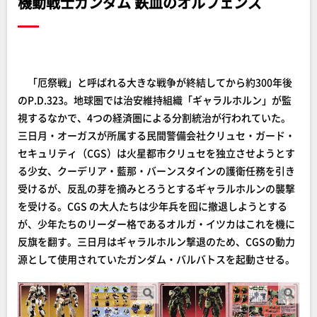
機動戦士ガンダム 鉄血のオルフェンズ
「厄祭戦」と呼ばれる大きな戦争が終結してから約300年後
のP.D.323。地球圏では治安維持組織「ギャラルホルン」が監
視するなかで、4つの経済圏による分割統治が行われていた。
三日月・オーガスが所属する民間警備会社クリュセ・ガード・
セキュリティ（CGS）は火星都市クリュセを独立させようとす
る少女、クーデリア・藍那・バーンスタインの護衛任務を引き
受けるが、反乱の芽を摘みとろうとするギャラルホルンの襲撃
を受ける。CGS の大人たちは少年兵を囮に撤退しようとする
が、少年たちのリーダー格であるオルガ・イツカはこれを機に
反旗を翻す。三日月はギャラルホルン撃退のため、CGSの動力
源として使用されていたガンダム・バルバトスを起動させる。