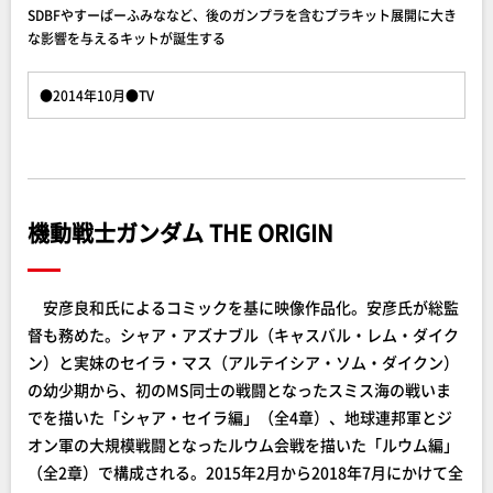
SDBFやすーぱーふみななど、後のガンプラを含むプラキット展開に大き
な影響を与えるキットが誕生する
●2014年10月●TV
機動戦士ガンダム THE ORIGIN
安彦良和氏によるコミックを基に映像作品化。安彦氏が総監
督も務めた。シャア・アズナブル（キャスバル・レム・ダイク
ン）と実妹のセイラ・マス（アルテイシア・ソム・ダイクン）
の幼少期から、初のMS同士の戦闘となったスミス海の戦いま
でを描いた「シャア・セイラ編」（全4章）、地球連邦軍とジ
オン軍の大規模戦闘となったルウム会戦を描いた「ルウム編」
（全2章）で構成される。2015年2月から2018年7月にかけて全