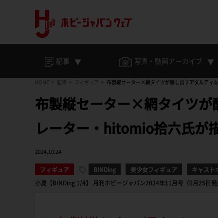
記事
写真・動画
アーカイブ
HOME
記事
フィギュア
布製縦セーター×網タイツが醸し出すアダルティな魅
布製縦セーター×網タイツが
レーター・hitomio拾六氏
2024.10.24
フィギュア
BINDing
美少女フィギュア
キャスト
小夏【BINDing 1/4】 月刊ホビージャパン2024年11月号（9月25日