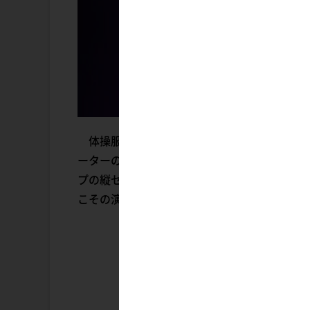
体操服や浴衣姿など、フィギュアに布製衣装を
ーターのhitomio拾六氏が描くオリジナル
プの縦セーター×ガーターベルトというセクシ
こその演出が楽しめる遊び心溢れる仕様となっ