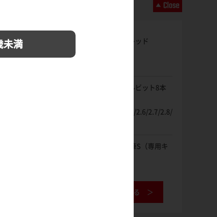
ノクターナルレッド
歳未満
クイックドリルビット8本
組[D]
2.1/2.2/2.3/2.4/2.6/2.7/2.8/
2.9mm
神ふで 極面相筆S（専用キ
ャップ付）
工具データベースを見る