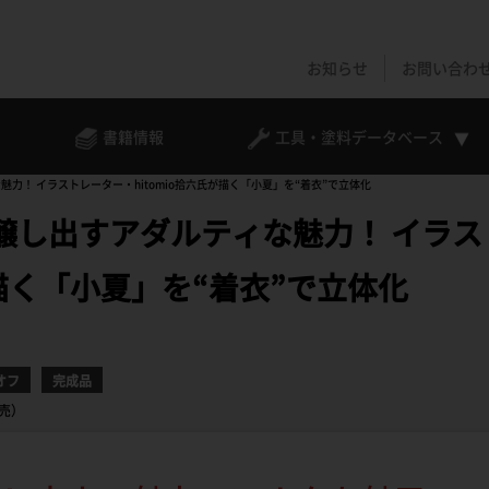
お知らせ
お問い合わ
書籍情報
工具・塗料
データベース
力！ イラストレーター・hitomio拾六氏が描く「小夏」を“着衣”で立体化
醸し出すアダルティな魅力！ イラス
が描く「小夏」を“着衣”で立体化
オフ
完成品
発売）