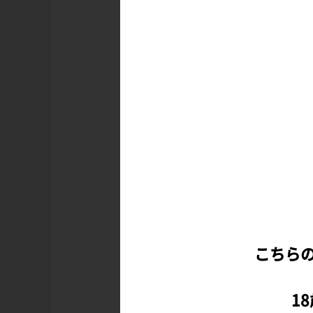
こちら
▲ hitomio拾六氏に
1
ラストを使用したポスト