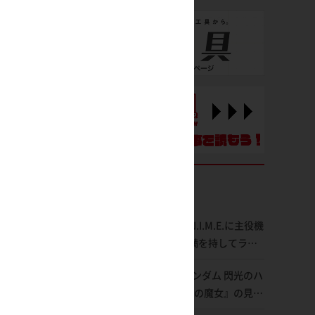
ROBOT魂 ver. A.N.I.M.E.に主役機
「Zガンダム」が満を持してライ
ンナップ！ウェイブライダーへの
映画『機動戦士ガンダム 閃光のハ
変形、劇中どおりのプロポーショ
サウェイ キルケーの魔女』の見放
ンを再現【機動戦士Zガンダム】
題配信が8月31日（月）よりスタ