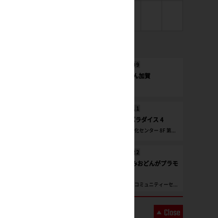
31
1
直近のイベント
2026/
08
/
09
第4回もぎてん加賀
別所地区会館
2026/
08
/
11
岐阜プラモパラダイス 4
各務原市産業文化センター 8F 第...
2026/
08
/
22
2026年夏休みおどんがプラモ
コンテスト
あさぎり町商工コミュニティーセ...