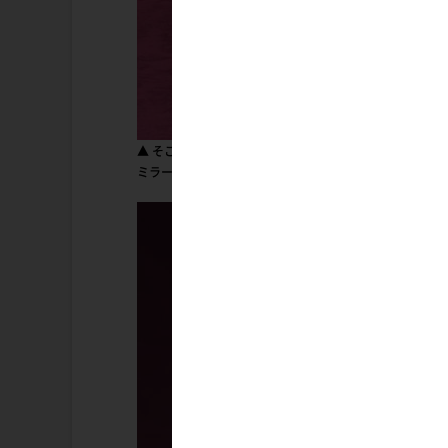
▲ そこはかとなく憂いを帯びた表情と透明感ある肌が美
ミラー台座が付属予定