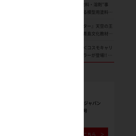
【昨今のプラモ“塗料・溶剤”事
ート！Prime Videoで国内独占配
情】日本を代表する模型用塗料
信
「Mr.カラー」やツールメーカー
『モンスターハンター』天空の王
である「GSIクレオス」が語るラ
者・リオレウスが青島文化教材社
ッカー塗料の未来とは？
「PLAfig.」にラインナップ！原
多目的戦闘マシン＜コスモキャリ
型・蟹蟲修造氏の彩色作例で超ハ
ア＞からニューカラーが登場!! 輸
イディテールかつ躍動感に満ちた
送と戦闘を兼ね備えた重戦闘機の
造形をチェック
気になるギミックや各形態を余す
ところなくご紹介！【ダイアクロ
ンワールド】
雑誌購入
月刊ホビージャパン
2026年9月号
ご購入はこちら