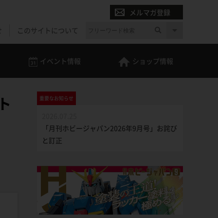
メルマガ登録
せ
このサイトについて
イベント
情報
ショップ
情報
ト
重要な
お知らせ
2026.07.25
「月刊ホビージャパン2026年9月号」お詫び
と訂正