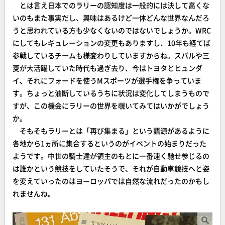
とは言え日本でのラリーの認知度は一般的には決して高くな
いのもまた事実だし、興味はあるけど一体どんな世界なんだろ
うと思われている方も少なくないのではないでしょうか。WRC
にしてもレギュレーションの変更もありますし、10年も経てば
参戦しているチームも様変わりしていますからね。スバルや三
菱が大活躍していた時代も過ぎ去り、今はトヨタとヒュンダ
イ、それにフォードを使うMスポーツが選手権を争っていま
す。ちょっと油断しているうちに状況は変化してしまうもので
すが、この機会にラリーの世界を覗いてみてはいかがでしょう
か。
そもそもラリーとは「再び集まる」という語源があるように
各地から1ヵ所に集合するというのがイベントの始まりだった
ようです。中世の騎士達が領主のもとに一番速く馳せ参じるの
は誰かという競技をしていたそうで、それが自動車競技へと姿
を変えていったのはヨーロッパでは自然な流れだったのかもし
れませんね。