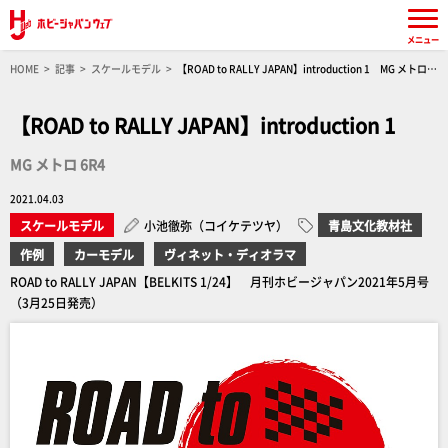
メニュー
HOME
記事
スケールモデル
【ROAD to RALLY JAPAN】introduction 1 MG メトロ
6R4
【ROAD to RALLY JAPAN】introduction 1
MG メトロ 6R4
2021.04.03
スケールモデル
小池徹弥（コイケテツヤ）
青島文化教材社
作例
カーモデル
ヴィネット・ディオラマ
ROAD to RALLY JAPAN【BELKITS 1/24】 月刊ホビージャパン2021年5月号
（3月25日発売）