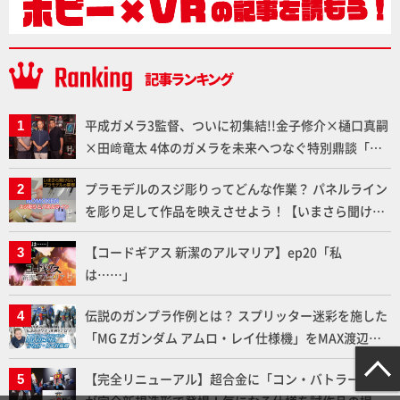
平成ガメラ3監督、ついに初集結!!金子修介×樋口真嗣
×田﨑竜太 4体のガメラを未来へつなぐ特別鼎談「ガ
メラ永久保存化プロジェクト FINAL」
プラモデルのスジ彫りってどんな作業？ パネルライン
を彫り足して作品を映えさせよう！【いまさら聞けな
いプラモデルの基礎：スジ彫りとパネルライン】
【コードギアス 新潔のアルマリア】ep20「私
は……」
伝説のガンプラ作例とは？ スプリッター迷彩を施した
「MG Zガンダム アムロ・レイ仕様機」をMAX渡辺が
ふたたび塗る!!【試し読み】
【完全リニューアル】超合金に「コン・バトラーV」