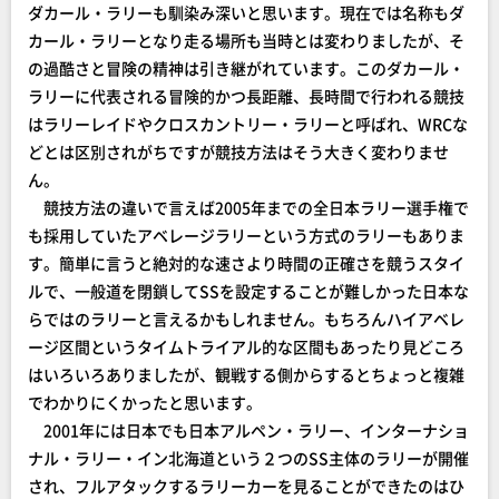
ダカール・ラリーも馴染み深いと思います。現在では名称もダ
カール・ラリーとなり走る場所も当時とは変わりましたが、そ
の過酷さと冒険の精神は引き継がれています。このダカール・
ラリーに代表される冒険的かつ長距離、長時間で行われる競技
はラリーレイドやクロスカントリー・ラリーと呼ばれ、WRCな
どとは区別されがちですが競技方法はそう大きく変わりませ
ん。
競技方法の違いで言えば2005年までの全日本ラリー選手権で
も採用していたアベレージラリーという方式のラリーもありま
す。簡単に言うと絶対的な速さより時間の正確さを競うスタイ
ルで、一般道を閉鎖してSSを設定することが難しかった日本な
らではのラリーと言えるかもしれません。もちろんハイアベレ
ージ区間というタイムトライアル的な区間もあったり見どころ
はいろいろありましたが、観戦する側からするとちょっと複雑
でわかりにくかったと思います。
2001年には日本でも日本アルペン・ラリー、インターナショ
ナル・ラリー・イン北海道という２つのSS主体のラリーが開催
され、フルアタックするラリーカーを見ることができたのはひ