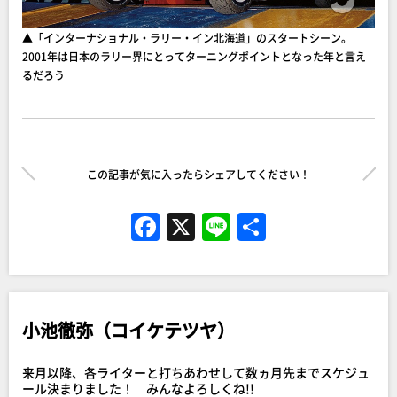
▲「インターナショナル・ラリー・イン北海道」のスタートシーン。
2001年は日本のラリー界にとってターニングポイントとなった年と言え
るだろう
この記事が気に入ったらシェアしてください！
F
X
Li
共
a
n
有
c
e
e
小池徹弥（コイケテツヤ）
b
o
来月以降、各ライターと打ちあわせして数ヵ月先までスケジュ
ール決まりました！ みんなよろしくね!!