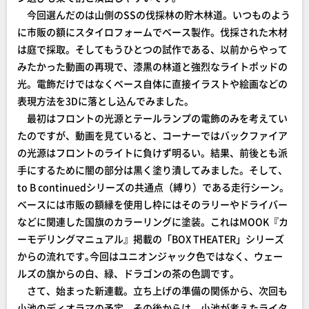
今回選んだのは山側のSSの伐採林の貯木林道。いつものよう
に市販の額にスタイロフォームでベース製作。伐採された木材
は庭で採取。そしてもうひとつの試作である、以前からやって
みたかった動画の再現で、漆黒の林道と強烈なライトポッドの
光。電飾だけではなくベース自体に直接イラストや絵画などの
表現方法を3Dに落とし込んでみました。
最初はフロントの光源とテールランプの電飾のみを考えてい
たのですが、動画を見ていると、コーナーではバックファイア
の光源はフロントのライトに負けず明るい。結果、前後とも派
手にするために闇の部分は黒く塗り潰してみました。そして、
to B continuedシリーズの共通点（縛り）である走行シーン。
ベースには市販の額縁を使用し枠にはそのラリーやドライバー
などに関連した国旗のカラーリングに塗装。これはMOOK『カ
ーモデリングマニュアル』掲載の「BOX THEATER」シリーズ
からの流れです｡今回はユニオンジャック色ではなく、ウェー
ルズの旗からの白、緑、ドラゴンの茶の色調です。
さて、始まった新連載。立ち上げの準備の関係から、次回も
小池のディオラマの予定。その後からは、小池が考えたライタ