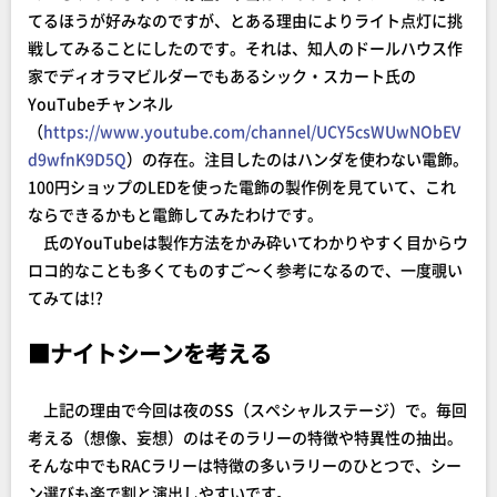
てるほうが好みなのですが、とある理由によりライト点灯に挑
戦してみることにしたのです。それは、知人のドールハウス作
家でディオラマビルダーでもあるシック・スカート氏の
YouTubeチャンネル
（
https://www.youtube.com/channel/UCY5csWUwNObEV
d9wfnK9D5Q
）の存在。注目したのはハンダを使わない電飾。
100円ショップのLEDを使った電飾の製作例を見ていて、これ
ならできるかもと電飾してみたわけです。
氏のYouTubeは製作方法をかみ砕いてわかりやすく目からウ
ロコ的なことも多くてものすご〜く参考になるので、一度覗い
てみては!?
■ナイトシーンを考える
上記の理由で今回は夜のSS（スペシャルステージ）で。毎回
考える（想像、妄想）のはそのラリーの特徴や特異性の抽出｡
そんな中でもRACラリーは特徴の多いラリーのひとつで、シー
ン選びも楽で割と演出しやすいです｡