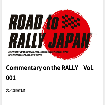
Commentary on the RALLY Vol.
001
文／加藤雅彦