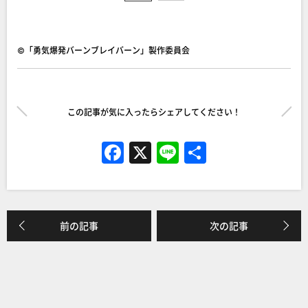
©「勇気爆発バーンブレイバーン」製作委員会
この記事が気に入ったらシェアしてください！
F
X
Li
共
a
n
有
c
e
e
前の記事
次の記事
b
o
o
k