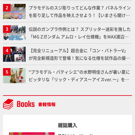
メラ永久保存化プロジェクト FINAL」
プラモデルのスジ彫りってどんな作業？ パネルライン
を彫り足して作品を映えさせよう！【いまさら聞けな
いプラモデルの基礎：スジ彫りとパネルライン】
伝説のガンプラ作例とは？ スプリッター迷彩を施した
「MG Zガンダム アムロ・レイ仕様機」をMAX渡辺が
ふたたび塗る!!【試し読み】
【完全リニューアル】超合金に「コン・バトラーV」
が完全新規造形で登場！気になる仕様を試作品の撮り
下ろしでご紹介!!さらに「大鉄人17」＆「ワンエイ
“プラモデル・パティシエ”の水野明佳さんが暑い夏に
ト」セット情報もお届け！【超合金の魂】
ピッタリな「リック・ディアス〜アイスver.〜」を製
作【ガンダムフォワード Vol.11抜粋】
雑誌購入