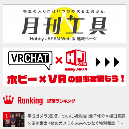
平成ガメラ3監督、ついに初集結!!金子修介×樋口真嗣
×田﨑竜太 4体のガメラを未来へつなぐ特別鼎談「ガ