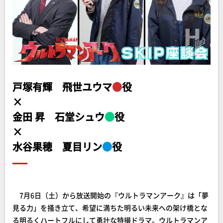
戸塚有輝
飛世ユウマ
●
役
×
金田 昇
石堂シュウ
●
役
×
水谷果穂
夏目リン
●
役
7月6日（土）から放送開始の『ウルトラマンアーク』は「夢
見る力」を掻き立て、希望に満ちた明るい未来への架け橋とな
る明るくハートフルにして勇壮な特撮ドラマ。ウルトラマンア