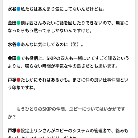
水谷
●
私たちはあんまり気にしてないんだけどね。
金田
●
僕は西さんみたいに話を回したりできないので、無言に
なったらもう黙ってるしかないんですけど。
水谷
●
あんなに気にしてるのに（笑）。
金田
●
でも役柄上、SKIPの四人も一緒にいてすごく喋るという
よりも、喋らない時間が平気な仲の良さだとも思います。
戸塚
●
たしかにそれはあるかも。まさに仲の良い仕事仲間とい
う印象ですね。
――もうひとりのSKIPの仲間、ユピーについてはいかがです
か？
戸塚
●
設定上リンさんがユピーのシステムの管理者で、絡みも