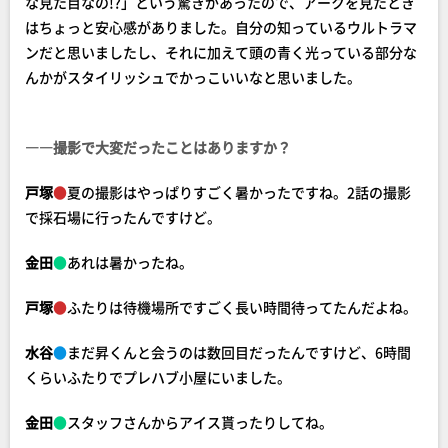
な見た目なの!?」という驚きがあったので、アークを見たとき
はちょっと安心感がありました。自分の知っているウルトラマ
ンだと思いましたし、それに加えて頭の青く光っている部分な
んかがスタイリッシュでかっこいいなと思いました。
――撮影で大変だったことはありますか？
戸塚
●
夏の撮影はやっぱりすごく暑かったですね。2話の撮影
で採石場に行ったんですけど。
金田
●
あれは暑かったね。
戸塚
●
ふたりは待機場所ですごく長い時間待ってたんだよね。
水谷
●
まだ昇くんと会うのは数回目だったんですけど、6時間
くらいふたりでプレハブ小屋にいました。
金田
●
スタッフさんからアイス貰ったりしてね。