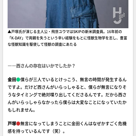
▲戸塚氏が演じる主人公・飛世ユウマはSKIPの新米調査員。16年前の
「K-DAY」で両親を失うという辛い経験をもとに怪獣生物学を志し、豊富
な怪獣知識を駆使して怪獣の調査にあたる
――西さんの存在はいかでしたか？
金田
●
僕らが三人でいるとけっこう、無言の時間が発生するん
ですよ。だけど西さんがいらっしゃると、僕らが無言になりそ
うなタイミングで絶対喋り出してくださるんです。だから西さ
んがいらっしゃらなかったら僕らは大変なことになっていたか
もしれません。
戸塚
●
無言になってしまうことに金田くんはなぜかすごく危機
感を持っているんです（笑）。