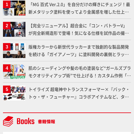
「MG 百式 Ver.2.0」を自分だけの輝きにチェンジ！最
新メタリック塗料を使ってより金属感を増した仕上が
りに!!【試し読み】
【完全リニューアル】超合金に「コン・バトラーV」
が完全新規造形で登場！気になる仕様を試作品の撮り
下ろしでご紹介!!さらに「大鉄人17」＆「ワンエイ
版権カラーから新世代ラッカーまで独創的な製品開発
ト」セット情報もお届け！【超合金の魂】
を続ける「ガイアノーツ」に塗料開発の裏側とラッカ
ー塗料の未来についてインタビュー！
肌のシェーディングや髪の毛の塗装など“ガールズプラ
モクオリティアップ術”で仕上げる！カスタム作例「白
騎士ソフィエラ」が完成！【「アルカナディアプラモ
トイライズ 超竜神やトランスフォーマー×『バック・
デルコンテスト」～8月17日（月）11:59まで応募受付
トゥ・ザ・フューチャー』コラボアイテムなど、タカ
中】
ラトミーの注目アイテムをチェック!!【タカラトミー
NEWITEM】