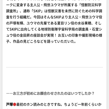
ークに変身する主人公・飛世ユウマが所属する「怪獣防災科学
調査所」、通称「SKIP」は怪獣災害を未然に防ぐための科学調
査を行う組織だ。今回はそんなSKIPより主人公・飛世ユウマ役
の戸塚有輝、ユウマの先輩である夏目リン役の水谷果穂、そし
てSKIPに出向してくる地球防衛隊宇宙科学局の調査員・石堂シ
ュウ役の金田昇の座談会が実現！ お互いの印象や撮影現場の様
子、作品の見どころなどを語っていただいた。
――お三方が初めにお顔合わせされたのはいつでしたか？
戸塚
●
最初のホン読みのときですね。ちょうど一年前くらいか