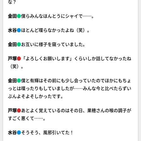
な？
金田
●
僕らみんなほんとうにシャイで……。
水谷
●
ほとんど喋らなかったよね（笑）。
金田
●
お互いに様子を窺っていました。
戸塚
●
「よろしくお願いします」くらいしか話してなかったね
（笑）。
金田
●
僕と有輝はその前にも少し会っていたのでほかにもちょ
っとは喋ったりもしていましたが……みんな今と比べたらずい
ぶんよそよそしかったです。
戸塚
●
あとよく覚えているのはその日、果穂さんの喉の調子が
すごく悪くて……。
水谷
●
そうそう、風邪引いてた！