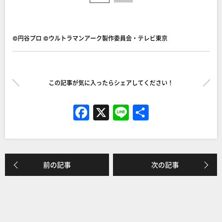
©円谷プロ ©ウルトラマンアーク製作委員会・テレビ東京
この記事が気に入ったらシェアしてください！
F
X
Li
共
a
n
有
c
e
e
前の記事
次の記事
b
o
o