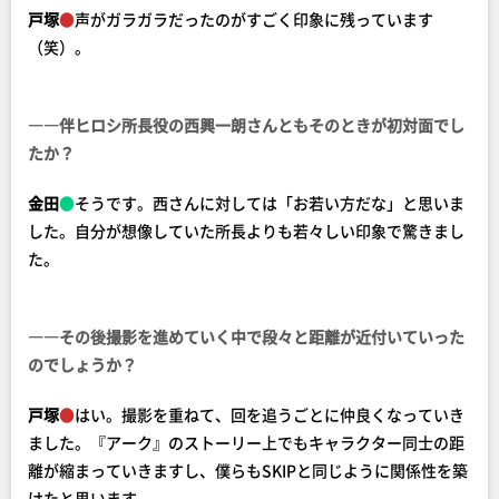
戸塚
●
声がガラガラだったのがすごく印象に残っています
（笑）。
――伴ヒロシ所長役の西興一朗さんともそのときが初対面でし
たか？
金田
●
そうです。西さんに対しては「お若い方だな」と思いま
した。自分が想像していた所長よりも若々しい印象で驚きまし
た。
――その後撮影を進めていく中で段々と距離が近付いていった
のでしょうか？
戸塚
●
はい。撮影を重ねて、回を追うごとに仲良くなっていき
ました。『アーク』のストーリー上でもキャラクター同士の距
離が縮まっていきますし、僕らもSKIPと同じように関係性を築
けたと思います。