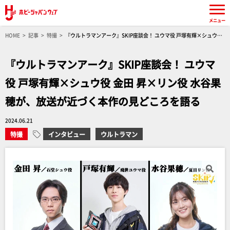
メニュー
HOME
記事
特撮
『ウルトラマンアーク』SKIP座談会！ ユウマ役 戸塚有輝×シュウ役
金田 昇×リン役 水谷果穂が、放送が近づく本作の見どころを語る
『ウルトラマンアーク』SKIP座談会！ ユウマ
役 戸塚有輝×シュウ役 金田 昇×リン役 水谷果
穂が、放送が近づく本作の見どころを語る
2024.06.21
特撮
インタビュー
ウルトラマン