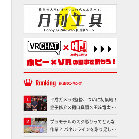
平成ガメラ3監督、ついに初集結!!
金子修介×樋口真嗣×田﨑竜太 4
体のガメラを未来へつなぐ特別鼎
プラモデルのスジ彫りってどんな
談「ガメラ永久保存化プロジェク
作業？ パネルラインを彫り足して
ト FINAL」
作品を映えさせよう！【いまさら