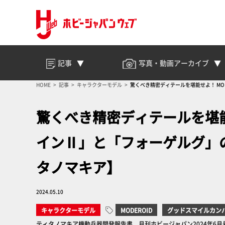
記事
写真・動画
アーカイブ
HOME
記事
キャラクターモデル
驚くべき精密ディテールを堪能せよ！ M
驚くべき精密ディテールを堪能
インⅡ」と「フォーゲルグ」
タノマキア】
2024.05.10
キャラクターモデル
MODEROID
グッドスマイルカン
ティタノマキア機動兵器開発報告書 月刊ホビージャパン2024年6月