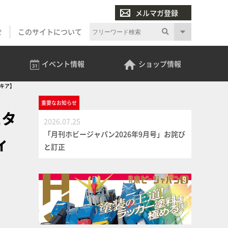
メルマガ登録
せ
このサイトについて
イベント
情報
ショップ
情報
マキア】
重要な
お知らせ
ュタ
2026.07.25
「月刊ホビージャパン2026年9月号」お詫び
ィ
と訂正