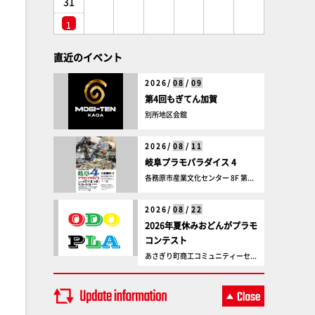
31
1
直近のイベント
2026/
08
/
09
第4回もぎてん加賀
別所地区会館
2026/
08
/
11
岐阜プラモパラダイス 4
各務原市産業文化センター 8F 第...
2026/
08
/
22
2026年夏休みおどんがプラモ
コンテスト
あさぎり町商工コミュニティーセ...