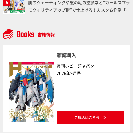
肌のシェーディングや髪の毛の塗装など“ガールズプラ
ダム】
モクオリティアップ術”で仕上げる！カスタム作例「白
騎士ソフィエラ」が完成！【「アルカナディアプラモ
デルコンテスト」～8月17日（月）11:59まで応募受付
中】
雑誌購入
月刊ホビージャパン
2026年9月号
ご購入はこちら