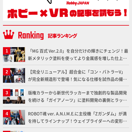
「MG 百式 Ver.2.0」を自分だけの輝きにチェンジ！最
新メタリック塗料を使ってより金属感を増した仕上が
りに!!【試し読み】
【完全リニューアル】超合金に「コン・バトラーV」
が完全新規造形で登場！気になる仕様を試作品の撮り
下ろしでご紹介!!さらに「大鉄人17」＆「ワンエイ
版権カラーから新世代ラッカーまで独創的な製品開発
ト」セット情報もお届け！【超合金の魂】
を続ける「ガイアノーツ」に塗料開発の裏側とラッカ
ー塗料の未来についてインタビュー！
ROBOT魂 ver. A.N.I.M.E.に主役機「Zガンダム」が満
を持してラインナップ！ウェイブライダーへの変形、
劇中どおりのプロポーションを再現【機動戦士Zガン