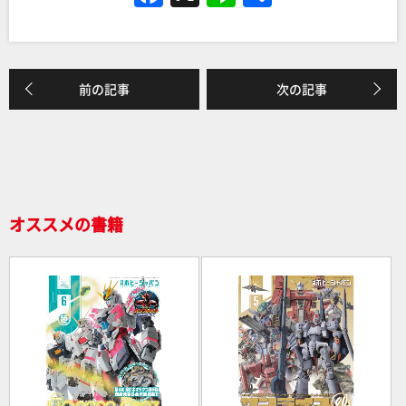
a
n
有
c
e
e
前の記事
次の記事
b
o
o
k
オススメの書籍