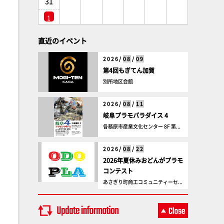
31
1
直近のイベント
2026/
08
/
09
第4回もぎてん加賀
別所地区会館
2026/
08
/
11
岐阜プラモパラダイス 4
各務原市産業文化センター 8F 第...
2026/
08
/
22
2026年夏休みおどんがプラモ
コンテスト
あさぎり町商工コミュニティーセ...