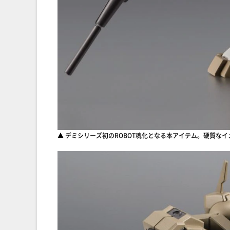
▲ デミシリーズ初のROBOT魂化となる本アイテム。硬質な