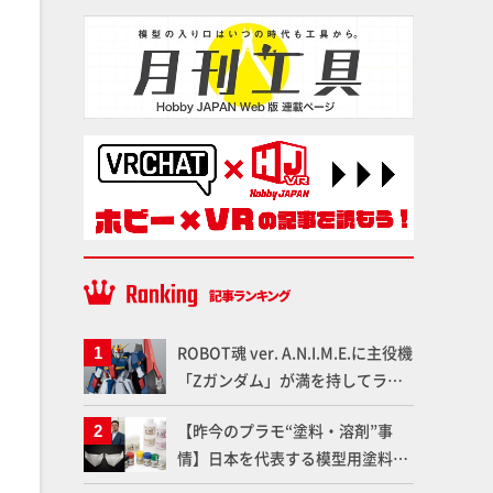
ROBOT魂 ver. A.N.I.M.E.に主役機
「Zガンダム」が満を持してライ
ンナップ！ウェイブライダーへの
【昨今のプラモ“塗料・溶剤”事
変形、劇中どおりのプロポーショ
情】日本を代表する模型用塗料
ンを再現【機動戦士Zガンダム】
「Mr.カラー」やツールメーカー