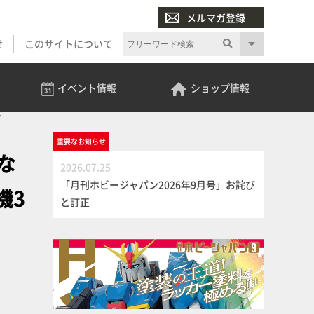
メルマガ登録
せ
このサイトについて
イベント
情報
ショップ
情報
プ
重要な
お知らせ
な
2026.07.25
「月刊ホビージャパン2026年9月号」お詫び
機3
と訂正