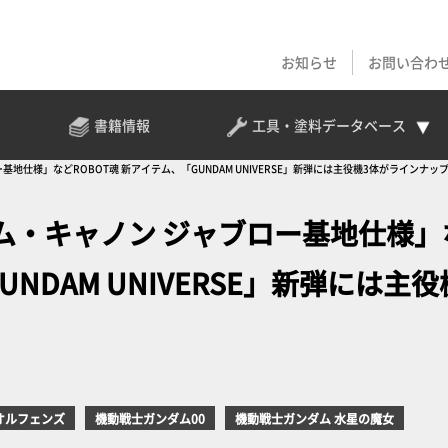
お知らせ
お問い合わ
書籍情報
工具・塗料
データベース
仕様」などROBOT魂 新アイテム、「GUNDAM UNIVERSE」新弾には主役機3体がラインナッ
ム・キャノン ジャブロー基地仕様」
NDAM UNIVERSE」新弾には主役
オルフェンズ
機動戦士ガンダム00
機動戦士ガンダム 水星の魔女