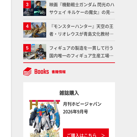
映画『機動戦士ガンダム 閃光のハ
である「GSIクレオス」が語るラ
サウェイ キルケーの魔女』の見放
ッカー塗料の未来とは？
題配信が8月31日（月）よりスタ
『モンスターハンター』天空の王
ート！Prime Videoで国内独占配
者・リオレウスが青島文化教材社
信
「PLAfig.」にラインナップ！原
フィギュアの製造を一貫して行う
型・蟹蟲修造氏の彩色作例で超ハ
国内唯一のフィギュア生産工場グ
イディテールかつ躍動感に満ちた
ッドスマイルカンパニーの楽月・
造形をチェック
望月工場に突撃！谷本工場長への
インタビューと『PLAMAX AAAヴ
ンダー』の続報も！
雑誌購入
月刊ホビージャパン
2026年9月号
ご購入はこちら