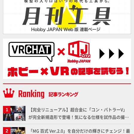
【完全リニューアル】超合金に「コン・バトラーV」
が完全新規造形で登場！気になる仕様を試作品の撮り
下ろしでご紹介!!さらに「大鉄人17」＆「ワンエイ
「MG 百式 Ver.2.0」を自分だけの輝きにチェンジ！最
ト」セット情報もお届け！【超合金の魂】