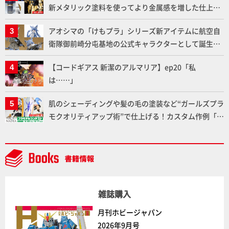
新メタリック塗料を使ってより金属感を増した仕上が
りに!!【試し読み】
アオシマの「けもプラ」シリーズ新アイテムに航空自
衛隊御前崎分屯基地の公式キャラクターとして誕生し
た「おまねこ」が着任！けもプラ公式サイト限定版と
【コードギアス 新潔のアルマリア】ep20「私
通常版の2ラインで発売！
は……」
肌のシェーディングや髪の毛の塗装など“ガールズプラ
モクオリティアップ術”で仕上げる！カスタム作例「白
騎士ソフィエラ」が完成！【「アルカナディアプラモ
デルコンテスト」～8月17日（月）11:59まで応募受付
中】
雑誌購入
月刊ホビージャパン
2026年9月号