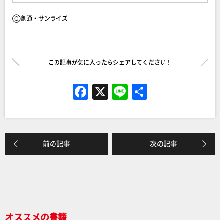
Ⓒ創通・サンライズ
この記事が気に入ったらシェアしてください！
F
X
Li
共
a
n
有
c
e
e
前の記事
次の記事
b
o
o
k
オススメの書籍